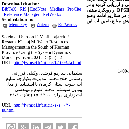
Download citation:
ای مختلف، صحت‌سنجی و ارزیابی گردید و در
BibTeX
|
RIS
|
EndNote
|
Medlars
|
ProCite
مراحل ارزیابی، سیاست‌گذاری و برنامه‌ریزی حوضه استفاده شد. نتایج نشان داد که چارچوب علت و معلولی DPSIR و رویکرد مبتنی
|
Reference Manager
|
RefWorks
 در سناریو ادامه وضع
Send citation to:
سال 1410 کاهش ولی در سناریو افزایش منابع تامین آب این
Mendeley
Zotero
RefWorks
Soleimani Sardoo F, Vakili Tajareh F,
Rostami Khalaj M. Water Resources
Management in the South of Kerman
Province Using the System Dynamics
Model. jwmseir 2021; 15 (55) : 2
URL:
http://jwmsei.ir/article-1-1003-fa.html
سلیمانی ساردو فرشاد، وکیلی فرزانه،
رستمی خلج محمد. مدیریت یکپارچه منابع
آب جنوب استان کرمان با استفاده از مدل
پویایی سیستم. مجله علوم ومهندسی
آبخیزداری ایران. ۱۴۰۰; ۱۵ (۵۵) :۱۱-۲۱
URL:
http://jwmsei.ir/article-۱-۱۰۰۳-
fa.html