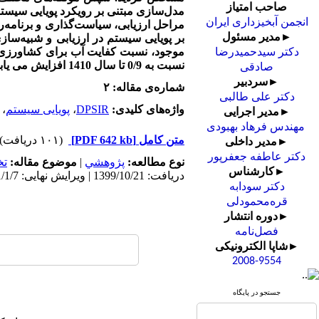
صاحب امتیاز
انجمن آبخیزداری ایران
►مدیر مسئول
بر پویایی سیستم در ارزیابی و شبیه‌سا
دکتر سیدحمیدرضا
نسبت به 0/9 تا سال 1410 افزایش می یابد.
صادقی
►سردبیر
شماره‌ی مقاله: ۲
دکتر علی طالبی
واژه‌های کلیدی:
DPSIR
،
پویایی سیستم
،
►مدیر اجرایی
مهندس فرهاد بهبودی
متن کامل
[PDF 642 kb]
(۱۰۱ دریافت)
►مدیر داخلی
دکتر عاطفه جعفرپور
نوع مطالعه:
پژوهشي
|
موضوع مقاله:
ت
►کارشناس
دریافت: 1399/10/21 | ویرایش نهایی: 1401/1/7 | پذیرش: 1400/3/17 | انتشار: 1400/11/18 | انتشار الکترونیک: 1400/11/18
دکتر سودابه
قره‌محمودلی
►دوره انتشار
فصل‌نامه
►شاپا الکترونیکی
2008-9554
جستجو در پایگاه