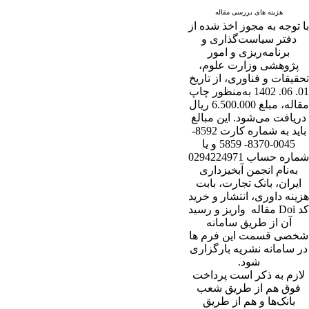
هزینه های بررسی مقاله
با توجه به مجوز اخذ شده از
دفتر سیاست‌گذاری و
برنامه‌ریزی و امور
پژوهشی وزارت علوم،
تحقیقات و فناوری، از تاریخ
01. 06. 1402 به‌منظور چاپ
مقاله، مبلغ 6.500.000 ریال
دریافت می‌شود. این مبالغ
باید به شماره کارت 8592-
0045-8370- 5859 و یا
شماره حساب 0294224971
به‌نام انجمن آبخیزداری
ایران، بانک تجارت، بابت
هزینه داوری، انتشار و خرید
کد Doi مقاله واریز و رسید
آن از طریق سامانه
شخصی قسمت این فرم ها
در سامانه نشریه بارگزاری
شود.
لازم به ذکر است پرداخت
فوق هم از طریق شعب
بانک‌‌ها و هم از طریق