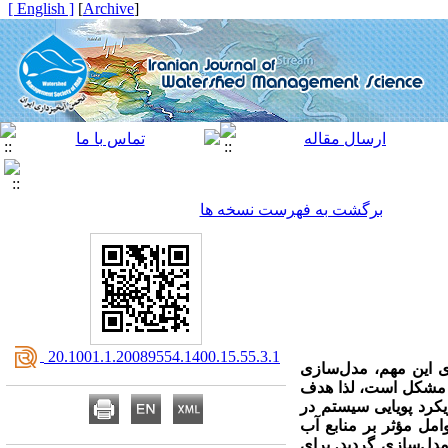
[ English ]
]
Archive
[
برگشت به فهرست نسخه ها
‎ 20.1001.1.20089554.1400.15.55.3.1
ی این مهم، مدل‌سازی
ار مشکل است، لذا هدف
یکرد پویایی سیستم در
مل مؤثر بر منابع آب
دل‌سازی گردید. برای