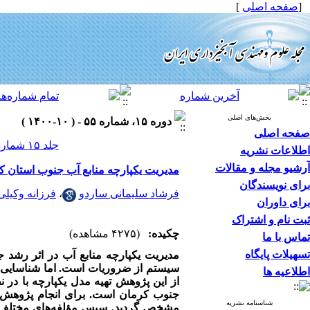
[
صفحه اصلی
]
بخش‌های اصلی
دوره ۱۵، شماره ۵۵ - ( ۱۰-۱۴۰۰ )
صفحه اصلی
جلد ۱۵ شماره ۵۵ صفحات ۲۱-۱۱
اطلاعات نشریه
آرشیو مجله و مقالات
مدیریت یکپارچه منابع آب جنوب استان کر
برای نویسندگان
فرشاد سلیمانی ساردو
،
فرزانه وکیلی
برای داوران
ثبت نام و اشتراک
چکیده:
(۴۲۷۵ مشاهده)
تماس با ما
تسهیلات پایگاه
مدیریت یکپارچه منابع آب در اثر رشد
سیستم از ضروریات است. اما شناسایی
اطلاعیه ها
از این پژوهش تهیه مدل یکپارچه با در 
جنوب کرمان است. برای انجام پژوهش
شناسنامه نشریه
مشخص گردید. سپس مؤلفه‌های مختلف حوض