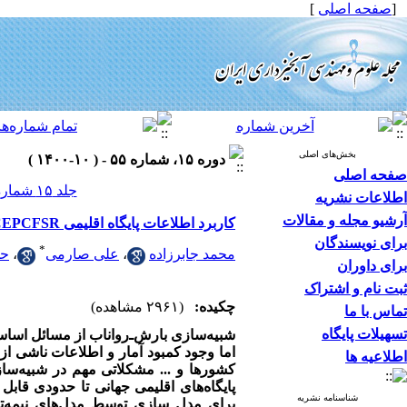
[
صفحه اصلی
]
بخش‌های اصلی
دوره ۱۵، شماره ۵۵ - ( ۱۰-۱۴۰۰ )
صفحه اصلی
جلد ۱۵ شماره ۵۵ صفحات ۴۶-۳۷
اطلاعات نشریه
آرشیو مجله و مقالات
کاربرد اطلاعات پایگاه اقلیمی NCEPCFSR در شرایط کمبود اطلاعات مشاهداتی حوزه آبخیز سد دز
برای نویسندگان
*
محمد جابرزاده
،
علی صارمی
،
حس
برای داوران
ثبت نام و اشتراک
چکیده:
(۲۹۶۱ مشاهده)
تماس با ما
تسهیلات پایگاه
شبیه‌سازی بارش‌ـ‌رواناب از مسائل اساس
اما وجود کمبود آمار و اطلاعات ناشی 
اطلاعیه ها
کشورها و ... مشکلاتی مهم در شبیه‌ساز
پایگاه‌های اقلیمی جهانی تا حدودی قاب
شناسنامه نشریه