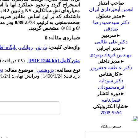
صاحب امتیاز
استخراج گردد و نحوه عملکرد آنها با ا
انجمن آبخیزداری ایران
مع
►مدیر مسئول
صحت‌سنجی به ترتیب 0/78، 0/89 ودر مدل IHACRE
دکتر سیدحمیدرضا
/0 و 81 /0
مشخص گردید.
صادقی
►سردبیر
شماره‌ی مقاله: ۵
دکتر علی طالبی
واژه‌های کلیدی:
بارش
،
رواناب
،
پایگاه اق
►مدیر اجرایی
مهندس فرهاد بهبودی
متن کامل
[PDF 1544 kb]
(۳۸ دریافت)
►مدیر داخلی
دکتر عاطفه جعفرپور
نوع مطالعه:
پژوهشي
|
موضوع مقاله:
ت
►کارشناس
دریافت: 1400/1/24 | ویرایش نهایی: 1401/2/1 | پذیرش: 1400/3/23 | انتشار: 1400/11/18 | انتشار الکترونیک: 1400/11/18
دکتر سودابه
قره‌محمودلی
►دوره انتشار
فصل‌نامه
►شاپا الکترونیکی
2008-9554
جستجو در پایگاه