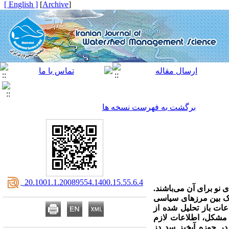
[ English ]
]
Archive
[
برگشت به فهرست نسخه ها
‎ 20.1001.1.20089554.1400.15.55.6.4
 نو برای آن می‌باشند.
رک بین مرزهای سیاسی
عات باز تحلیل شده از
ن مشکل، اطلاعات لازم
ی مدل سازی توسط مدل‌های نیمه‌توزیعی SWAT و یکپارچه IHACRE از پایگاه‌ اقلیمی NCEPCFSR در حوزه آبخیز سد دز