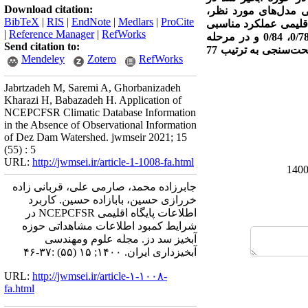
Download citation:
یی مدل‌های مورد نظر،
BibTeX
|
RIS
|
EndNote
|
Medlars
|
ProCite
ت پایگاه اقلیمی عملکرد مناسبی
|
Reference Manager
|
RefWorks
داشته‌اند که بر این اساس مقادیر ضریب نش و ضریب تبیین در مدل SWAT در مرحله واسنجی به ترتیب 0/78، 0/84 و در مرحله
Send citation to:
در مرحله واسنجی به ترتیب 83 /0، 75 /0 و در مرحله صحت‌سنجی به ترتیب 77
Mendeley
Zotero
RefWorks
Jabrtzadeh M, Saremi A, Ghorbanizadeh
Kharazi H, Babazadeh H. Application of
NCEPCFSR Climatic Database Information
in the Absence of Observational Information
of Dez Dam Watershed. jwmseir 2021; 15
(55) : 5
URL:
http://jwmsei.ir/article-1-1008-fa.html
جابرزاده محمد، صارمی علی، قربانی زاده
خررازی حسین، بابازاده حسین. کاربرد
اطلاعات پایگاه اقلیمی NCEPCFSR در
شرایط کمبود اطلاعات مشاهداتی حوزه
آبخیز سد دز. مجله علوم ومهندسی
آبخیزداری ایران. ۱۴۰۰; ۱۵ (۵۵) :۳۷-۴۶
URL:
http://jwmsei.ir/article-۱-۱۰۰۸-
fa.html