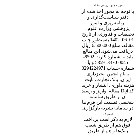
هزینه های بررسی مقاله
با توجه به مجوز اخذ شده از
دفتر سیاست‌گذاری و
برنامه‌ریزی و امور
پژوهشی وزارت علوم،
تحقیقات و فناوری، از تاریخ
01. 06. 1402 به‌منظور چاپ
مقاله، مبلغ 6.500.000 ریال
دریافت می‌شود. این مبالغ
باید به شماره کارت 8592-
0045-8370- 5859 و یا
شماره حساب 0294224971
به‌نام انجمن آبخیزداری
ایران، بانک تجارت، بابت
هزینه داوری، انتشار و خرید
کد Doi مقاله واریز و رسید
آن از طریق سامانه
شخصی قسمت این فرم ها
در سامانه نشریه بارگزاری
شود.
لازم به ذکر است پرداخت
فوق هم از طریق شعب
بانک‌‌ها و هم از طریق