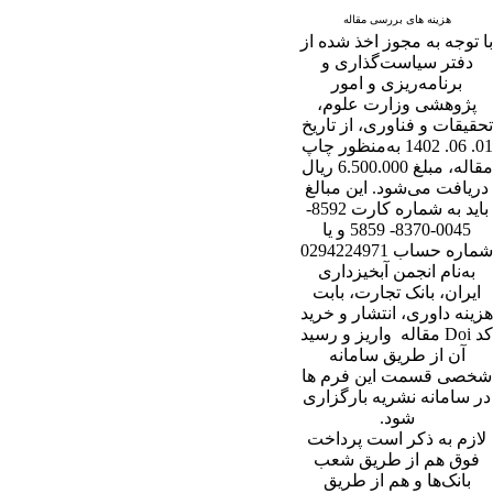
هزینه های بررسی مقاله
با توجه به مجوز اخذ شده از
دفتر سیاست‌گذاری و
برنامه‌ریزی و امور
پژوهشی وزارت علوم،
تحقیقات و فناوری، از تاریخ
01. 06. 1402 به‌منظور چاپ
مقاله، مبلغ 6.500.000 ریال
دریافت می‌شود. این مبالغ
باید به شماره کارت 8592-
0045-8370- 5859 و یا
شماره حساب 0294224971
به‌نام انجمن آبخیزداری
ایران، بانک تجارت، بابت
هزینه داوری، انتشار و خرید
کد Doi مقاله واریز و رسید
آن از طریق سامانه
شخصی قسمت این فرم ها
در سامانه نشریه بارگزاری
شود.
لازم به ذکر است پرداخت
فوق هم از طریق شعب
بانک‌‌ها و هم از طریق