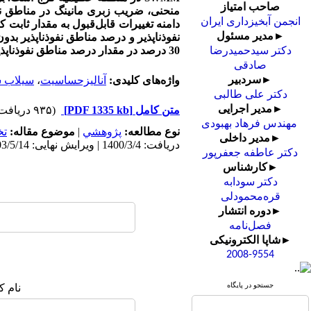
صاحب امتیاز
منحنی، ضریب زبری مانینگ در مناطق نفو
انجمن آبخیزداری ایران
دامنه تغییرات قابل‌قبول به مقدار ثابت 
►مدیر مسئول
نفوذناپذیر و درصد مناطق نفوذناپذیر بدو
30 درصد در مقدار درصد مناطق نفوذناپذیر به‌عنوان حساس­ترین پارامتر مدل، مقدار دبی اوج 09/5 درصد افزایش یافت.
دکتر سیدحمیدرضا
صادقی
واژه‌های کلیدی:
آنالیزحساسیت
،
سیلاب 
►سردبیر
دکتر علی طالبی
►مدیر اجرایی
متن کامل
[PDF 1335 kb]
(۹۳۵ دریافت)
مهندس فرهاد بهبودی
نوع مطالعه:
پژوهشي
|
موضوع مقاله:
ت
►مدیر داخلی
دریافت: 1400/3/4 | ویرایش نهایی: 1403/5/14 | پذیرش: 1400/8/9 | انتشار: 1402/9/28 | انتشار الکترونیک: 1402/9/28
دکتر عاطفه جعفرپور
►کارشناس
دکتر سودابه
قره‌محمودلی
►دوره انتشار
فصل‌نامه
►شاپا الکترونیکی
2008-9554
جستجو در پایگاه
نام ک