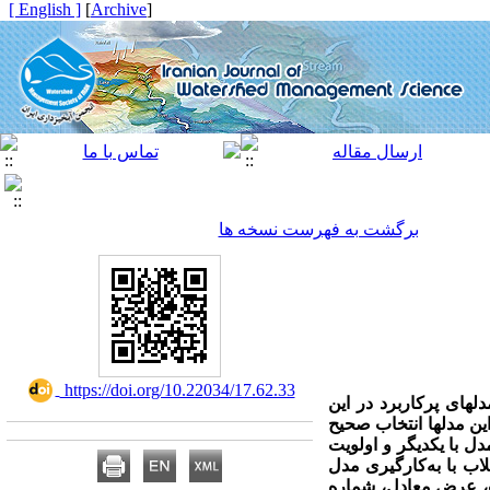
[ English ]
]
Archive
[
برگشت به فهرست نسخه ها
‎ https://doi.org/10.22034/17.62.33
­های پرکاربرد در این
 مدل­ها انتخاب صحیح
ل با یکدیگر و اولویت
ب با به‌کارگیری مدل
ب، عرض معادل، شماره