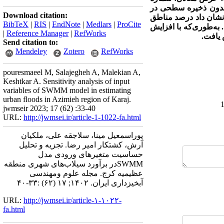
ر بدون ذخیره سطحی در
Download citation:
ج نشان داد درصد مناطق
BibTeX
|
RIS
|
EndNote
|
Medlars
|
ProCite
 به‌طوری‌که با افزایش
|
Reference Manager
|
RefWorks
Send citation to:
Mendeley
Zotero
RefWorks
pouresmaeel M, Salajegheh A, Malekian A,
Keshtkar A. Sensitivity analysis of input
variables of SWMM model in estimating
urban floods in Azimieh region of Karaj.
jwmseir 2023; 17 (62) :33-40
URL:
http://jwmsei.ir/article-1-1022-fa.html
پوراسمعیل مینا، سلاجقه علی، ملکیان
آرش، کشتکار امیر رضا. تجزیه و تحلیل
حساسیت متغیرهای ورودی مدل
SWMMدر برآورد سیلاب‌های شهری منطقه
عظیمیه کرج. مجله علوم ومهندسی
آبخیزداری ایران. ۱۴۰۲; ۱۷ (۶۲) :۳۳-۴۰
URL:
http://jwmsei.ir/article-۱-۱۰۲۲-
fa.html