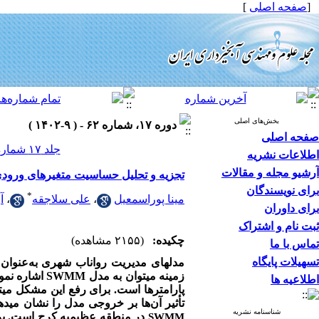
[
صفحه اصلی
]
بخش‌های اصلی
دوره ۱۷، شماره ۶۲ - ( ۹-۱۴۰۲ )
صفحه اصلی
جلد ۱۷ شماره ۶۲ صفحات ۴۰-۳۳
اطلاعات نشریه
آرشیو مجله و مقالات
تجزیه و تحلیل حساسیت متغیرهای ورودی مدل SWMMدر برآورد سیلاب‌های شهری منط
برای نویسندگان
*
مینا پوراسمعیل
،
علی سلاجقه
،
آ
برای داوران
ثبت نام و اشتراک
چکیده:
(۲۱۵۵ مشاهده)
تماس با ما
تسهیلات پایگاه
مدل­های مدیریت رواناب شهری به‌عنوان ا
زمینه می­توان به مدل
SWMM
اشاره نمو
اطلاعیه ها
پارامترها است. برای رفع این مشکل می­
تأثیر آن‌ها بر خروجی مدل را نشان می­ده
شناسنامه نشریه
در منطقه عظیمیه کرج است. برا
SWMM