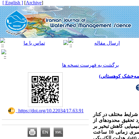
[ English ]
]
Archive
[
برگشت به فهرست نسخه ها
یمه‌خشک کوهستانی)
‎ https://doi.org/10.22034/17.63.91
 شرایط مختلف در کنار
 تحقیق محدوده­ای از
شیمیایی کاهش تبخیر بر
در قالب سری زمانی 10 ساعت
)، هدایت الکتریکی
pH