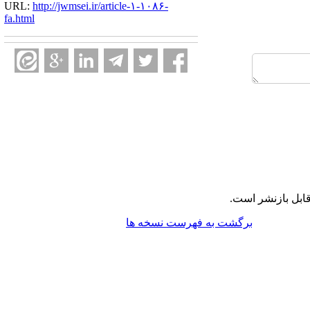
URL:
http://jwmsei.ir/article-۱-۱۰۸۶-
fa.html
ابل بازنشر است.
برگشت به فهرست نسخه ها