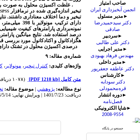
صاحب امتیاز
،
(EC)
انجمن آبخیزداری ایران
تبخیر اندازه‌گیری شده در نرم­افزار
SPSS
►مدیر مسئول
دکتر سیدحمیدرضا
نمونه‌برداری پارامترهای کیفیت شیمیای
صادقی
درصد استفاده شد.
نتایج میانگین پارا
►سردبیر
هگزادکانول و اکتادکانول مورد بررسی قرار گ
دکتر علی طالبی
5 درصدی اکسیژن محلول در تشتک دارای مونولایر ترکیب مذکور نسبت به تشتک شاهد بوده است.
►مدیر اجرایی
مهندس فرهاد بهبودی
شماره‌ی مقاله: ۹
►مدیر داخلی
واژه‌های کلیدی:
کنترل تبخیر
،
مونولایر
،
ک
دکتر عاطفه جعفرپور
►کارشناس
متن کامل
[PDF 1218 kb]
(۱۰۷۸ دریافت)
دکتر سودابه
قره‌محمودلی
نوع مطالعه:
پژوهشي
|
موضوع مقاله:
ت
دریافت: 1401/7/23 | ویرایش نهایی: 1403/5/14 | پذیرش: 1402/1/9 | انتشار: 1402/11/23 | انتشار الکترونیک: 1402/11/23
►دوره انتشار
فصل‌نامه
►شاپا الکترونیکی
2008-9554
جستجو در پایگاه