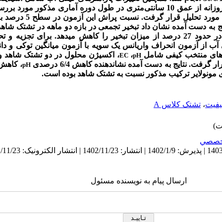
غلظت اکسیژن محلول به صورت روزانه از عمق 10 سانتی‌متری در طول دوره آماری مذ
مورد تحلیل قرار گرفت.
دارای ترکیب مونولایر با 398 میلی‌متر، در حدود 27 درصد از میزان تبخیر را کاهش می­دهد. ب
ی آب از آزمون
مترهای منتخب کیفی شامل
،
، اکسیژن محلول در دو تشتک شاهد و 
EC
pH
رفت. نتایج به دست آمده نشان­دهنده کاهش 6/4 درصدی
، کاهش 4 درص
pH
یفیت
،
تشتک کلاس A
خصصي
ارسال پیام به نویسنده مسئول