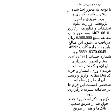
هزینه های بررسی مقاله
با توجه به مجوز اخذ شده از
دفتر سیاست‌گذاری و
برنامه‌ریزی و امور
پژوهشی وزارت علوم،
تحقیقات و فناوری، از تاریخ
01. 06. 1402 به‌منظور چاپ
مقاله، مبلغ 6.500.000 ریال
دریافت می‌شود. این مبالغ
باید به شماره کارت 8592-
0045-8370- 5859 و یا
شماره حساب 0294224971
به‌نام انجمن آبخیزداری
ایران، بانک تجارت، بابت
هزینه داوری، انتشار و خرید
کد Doi مقاله واریز و رسید
آن از طریق سامانه
شخصی قسمت این فرم ها
در سامانه نشریه بارگزاری
شود.
لازم به ذکر است پرداخت
فوق هم از طریق شعب
بانک‌‌ها و هم از طریق