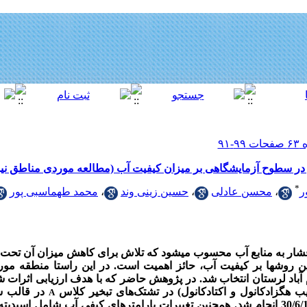
ر در سطوح آزمایشگاهی بر میزان کیفیت آب (مطالعه موردی مناطق ن
*
ر
،
محسن عادلی
،
حسین زینی وند
،
محمد طهماسبی پور
 فشار به منابع آب محسوب می­شود که تلاش برای کاهش میزان آن تحت
این روش­ها بر کیفیت آب، حائز اهمیت است
.
در این راستا منطقه مورد
باد لرستان انتخاب شد.
در پژوهش حاضر که با هدف
ارزیابی اثرات 
یب هگزادکانول و اکتادکانول) در تشتک‌های تبخیر کلاس
A