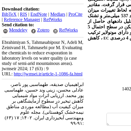
کور مورد بررسی قرار گرفت. مقادیر
Download citation:
 نسبت پراش این آزمون در سطح 5 درصد به لحاظ تغییرات میزان
BibTeX
|
RIS
|
EndNote
|
Medlars
|
ProCite
تبخیر و دما اختلاف معناداری داشتند. نتایج به دست آمده نشان داد تبخیر تجمعی در بازه دو ماهه در تشتک شاهد 537 میلی‌متر و تشتک
|
Reference Manager
|
RefWorks
رای تجزیه و تحلیل داده­های حاصل از
Send citation to:
انحراف واریانس یک سویه با آزمون میانگین توکی و دانکن در سطح احتمال 5
Mendeley
Zotero
RefWorks
دارای مونولایر ترکیب
دی
، کاهش
EC
Ebrahimiyan S, Tahmasabipour N, Adeli M,
Zeinivand H, Tahmasebi por M. Evaluating
the chemicals to reduce evaporation in
laboratory levels on water quality (a case
study of semi-arid mountainous areas).
jwmseir 2024; 17 (63) : 9
URL:
http://jwmsei.ir/article-1-1086-fa.html
ابراهیمیان صدیقه، طهماسبی پور ناصر،
عادلی محسن، زینی وند حسین، طهماسبی
پور محمد. ارزیابی اثرات مواد شیمیایی
کاهش تبخیر در سطوح آزمایشگاهی بر
میزان کیفیت آب (مطالعه موردی مناطق
نیمه‌خشک کوهستانی). مجله علوم
ومهندسی آبخیزداری ایران. ۱۴۰۲; ۱۷ (۶۳)
:۹۱-۹۹