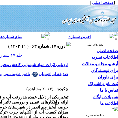
[
صفحه اصلی
]
بخش‌های اصلی
دوره ۱۷، شماره ۶۳ - ( ۱۱-۱۴۰۲ )
صفحه اصلی
جلد ۱۷ شماره ۶۳ صفحات ۹۹-۹۱
اطلاعات نشریه
آرشیو مجله و مقالات
ارزیابی اثرات مواد شیمیایی کاهش تبخی
برای نویسندگان
صدیقه ابراهیمیان
،
ناصر طهماسبی پو
برای داوران
ثبت نام و اشتراک
چکیده:
(۲۰۱۳ مشاهده)
تماس با ما
تسهیلات پایگاه
تبخیر یکی از دلایل عمده­ هدررفت آب و
ارائه­ راهکارهای عملی و بررسی تأثیر 
اطلاعیه ها
حوضه آبخیز چم انجیر در شهرستان خرم آ
میزان کیفیت آب
از الکل­های چرب (ترک
شناسنامه نشریه
روزانه به مدت 2 ماه از 1/5/1400 تا 30/6/1400 انجام شد. همچنین تغییرات پارامترهای کیفی آب شامل اسیدیته (