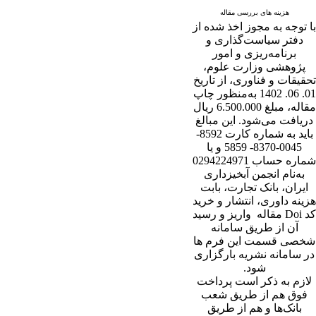
هزینه های بررسی مقاله
با توجه به مجوز اخذ شده از
دفتر سیاست‌گذاری و
برنامه‌ریزی و امور
پژوهشی وزارت علوم،
تحقیقات و فناوری، از تاریخ
01. 06. 1402 به‌منظور چاپ
مقاله، مبلغ 6.500.000 ریال
دریافت می‌شود. این مبالغ
باید به شماره کارت 8592-
0045-8370- 5859 و یا
شماره حساب 0294224971
به‌نام انجمن آبخیزداری
ایران، بانک تجارت، بابت
هزینه داوری، انتشار و خرید
کد Doi مقاله واریز و رسید
آن از طریق سامانه
شخصی قسمت این فرم ها
در سامانه نشریه بارگزاری
شود.
لازم به ذکر است پرداخت
فوق هم از طریق شعب
بانک‌‌ها و هم از طریق