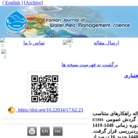
[ English ]
]
Archive
[
برگشت به فهرست نسخه ها
ختیاری
‎ https://doi.org/10.22034/17.62.23
ائه راهکارهای متناسب
ESM4-
در دو دوره سی‌ساله آماری شامل میانگین دوره سال‌های 1388-1359 و میانگین دوره زمانی 1448-1419
ردبررسی قرار گرفت.
با بالاترین تغییرات افزایشی دما و کاهشی بارش، تا سال 1448 حدود 16 درصد از