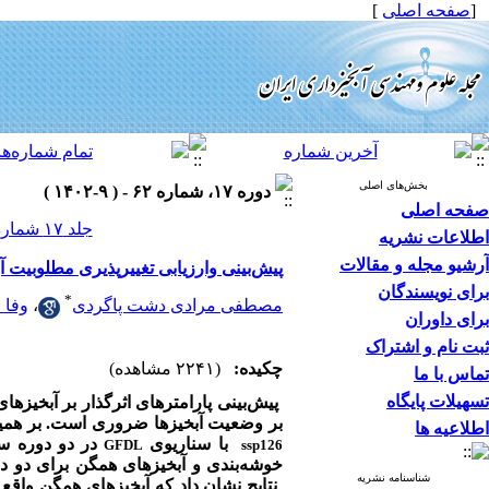
[
صفحه اصلی
]
بخش‌های اصلی
دوره ۱۷، شماره ۶۲ - ( ۹-۱۴۰۲ )
صفحه اصلی
جلد ۱۷ شماره ۶۲ صفحات ۳۲-۲۳
اطلاعات نشریه
آرشیو مجله و مقالات
پیش‌بینی وارزیابی تغییرپذیری مطلوبیت 
برای نویسندگان
*
مصطفی مرادی دشت پاگردی
،
وفا 
برای داوران
ثبت نام و اشتراک
چکیده:
(۲۲۴۱ مشاهده)
تماس با ما
تسهیلات پایگاه
پیش‌بینی پارامترهای اثرگذار بر آبخیز
بر وضعیت آبخیزها ضروری است. بر همین اساس، در پژوهش حاضر، 19
اطلاعیه ها
با سناریوی
GFDL
ssp126
خوشه‌بندی و آبخیزهای همگن برای دو
شناسنامه نشریه
نتایج نشان داد که
آبخیزهای همگن واقع 