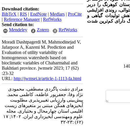
ستان کوهرنگ را دربر
Download citation:
والی، روندی افزایشی
BibTeX
|
RIS
|
EndNote
|
Medlars
|
ProCite
اهش تولیدات گیاهی و
|
Reference Manager
|
RefWorks
گ دارای کم‌ترین شدت
Send citation to:
Mendeley
Zotero
RefWorks
Moradi Dashtpagerdi M, Mahmodinejad V,
Jafarpoor A, Kazemi M. Prediction and
Evaluation of utility variability of
homogeneous watersheds based on
bioclimatic variables of Chaharmahal and
Bakhtiari province. jwmseir 2023; 17 (62)
:23-32
URL:
http://jwmsei.ir/article-1-1113-fa.html
مرادی دشت پاگردی مصطفی، محمودی
نژاد وفا، جعفرپور عاطفه، کاظمی محمد.
پیش‌بینی وارزیابی تغییرپذیری مطلوبیت
آبخیزهای همگن مبتنی بر متغیرهای زیست
اقلیمی استان چهارمحال و بختیاری. مجله
علوم ومهندسی آبخیزداری ایران. ۱۴۰۲; ۱۷
(۶۲) :۲۳-۳۲