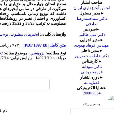
صاحب امتیاز
سطح استان چهارمحال و بختیاری را به
انجمن آبخیزداری ایران
می‌گیرد. از طرفی در تمامی آبخیزهای 
►مدیر مسئول
داشته که توزیع زمانی نامتناسب رخدا
کشاورزی و احتمال تغییر در رویشگاه‌ه
دکتر سیدحمیدرضا
مطلوبیت به ترتیب 38/23 و 35/22 درصد در دو دوره موردمطالعه بوده است.
صادقی
►سردبیر
واژه‌های کلیدی:
آبخیزهای مطلوب
،
بوم‌س
دکتر علی طالبی
►مدیر اجرایی
متن کامل
[PDF 1097 kb]
(۹۷۷ دریافت)
مهندس فرهاد بهبودی
►مدیر داخلی
نوع مطالعه:
پژوهشي
|
موضوع مقاله:
ت
دکتر عاطفه جعفرپور
دریافت: 1402/1/10 | ویرایش نهایی: 1403/7/14 | پذیرش: 1402/3/16 | انتشار: 1402/9/28 | انتشار الکترونیک: 1402/9/28
►کارشناس
دکتر سودابه
قره‌محمودلی
►دوره انتشار
فصل‌نامه
►شاپا الکترونیکی
2008-9554
جستجو در پایگاه
نام ک