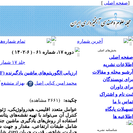
[
صفحه اصلی
]
بخش‌های اصلی
دوره ۱۷، شماره ۶۱ - ( ۶-۱۴۰۲ )
صفحه اصلی
جلد ۱۷ شماره ۶۱ صفحات ۵۱-۴۱
اطلاعات نشریه
آرشیو مجله و مقالات
ارزیابی الگوریتم‌های ماشین یادگیرنده (RF و SVM) در تولید نقشه حساسیت سیلاب حوزه آبخیز مارون
برای نویسندگان
*
محمد امین کیانی اصل
،
بهزاد متشفع
برای داوران
ثبت نام و اشتراک
چکیده:
(۲۶۶۱ مشاهده)
تماس با ما
تسهیلات پایگاه
عوامل متعدد اقلیمی، هیدرولوژیکی، ژئ
کنترل آن می‌تواند با تهیه نقشه‌های پ
اطلاعیه ها
شامل طبقات ارتفاعی، مقدار و جهت شی
شناسنامه نشریه
حرارت، شاخص قدرت جریان (
)، شا
SPI