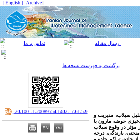
[ English ]
]
Archive
[
برگشت به فهرست نسخه ها
‎ 20.1001.1.20089554.1402.17.61.5.9
لیل سیلاب، مدیریت و
ل‌خیزی حوضه مارون با
ماشین جنگل تصادفی و ماشین بردار پشتیبان می‌باشد. به این منظور 16 پارامتر مؤثر در وقوع سیلاب
نحنی، بارندگی، درجه
 از جاده، تراکم جاده و