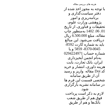
هزینه های بررسی مقاله
با توجه به مجوز اخذ شده از
دفتر سیاست‌گذاری و
برنامه‌ریزی و امور
پژوهشی وزارت علوم،
تحقیقات و فناوری، از تاریخ
01. 06. 1402 به‌منظور چاپ
مقاله، مبلغ 6.500.000 ریال
دریافت می‌شود. این مبالغ
باید به شماره کارت 8592-
0045-8370- 5859 و یا
شماره حساب 0294224971
به‌نام انجمن آبخیزداری
ایران، بانک تجارت، بابت
هزینه داوری، انتشار و خرید
کد Doi مقاله واریز و رسید
آن از طریق سامانه
شخصی قسمت این فرم ها
در سامانه نشریه بارگزاری
شود.
لازم به ذکر است پرداخت
فوق هم از طریق شعب
بانک‌‌ها و هم از طریق