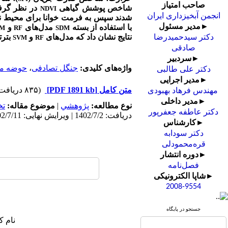
صاحب امتیاز
شاخص پوشش گیاهی
در نظر گرفت
NDVI
انجمن آبخیزداری ایران
شدند سپس به فرمت خوانا برای محیط نر
►مدیر مسئول
با استفاده از بسته
مدل‌های
و
VM
RF
SDM
نتایج نشان داد که مدل‌های
و
بترتیب با دقت 997/0 
دکتر سیدحمیدرضا
RF
SVM
صادقی
►سردبیر
واژه‌های کلیدی:
جنگل تصادفی
،
حوضه ما
دکتر علی طالبی
►مدیر اجرایی
متن کامل
[PDF 1891 kb]
(۸۳۵ دریافت)
مهندس فرهاد بهبودی
►مدیر داخلی
نوع مطالعه:
پژوهشي
|
موضوع مقاله:
ت
دکتر عاطفه جعفرپور
دریافت: 1402/7/2 | ویرایش نهایی: 1402/7/11 | پذیرش: 1402/6/20 | انتشار: 1402/6/20 | انتشار الکترونیک: 1402/6/20
►کارشناس
دکتر سودابه
قره‌محمودلی
►دوره انتشار
فصل‌نامه
►شاپا الکترونیکی
2008-9554
جستجو در پایگاه
نام ک