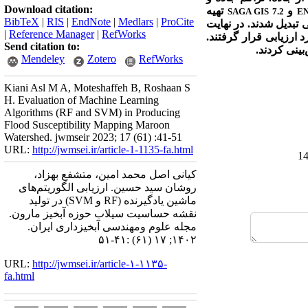
Download citation:
و
تهیه
SAGA GIS 7.2
EN
BibTeX
|
RIS
|
EndNote
|
Medlars
|
ProCite
تبدیل شدند. در نهایت
|
Reference Manager
|
RefWorks
د ارزیابی قرار گرفتند.
Send citation to:
Mendeley
Zotero
RefWorks
Kiani Asl M A, Moteshaffeh B, Roshaan S
H. Evaluation of Machine Learning
Algorithms (RF and SVM) in Producing
Flood Susceptibility Mapping Maroon
Watershed. jwmseir 2023; 17 (61) :41-51
URL:
http://jwmsei.ir/article-1-1135-fa.html
کیانی اصل محمد امین، متشفع بهزاد،
روشان سید حسین. ارزیابی الگوریتم‌های
ماشین یادگیرنده (RF و SVM) در تولید
نقشه حساسیت سیلاب حوزه آبخیز مارون.
مجله علوم ومهندسی آبخیزداری ایران.
۱۴۰۲; ۱۷ (۶۱) :۴۱-۵۱
URL:
http://jwmsei.ir/article-۱-۱۱۳۵-
fa.html