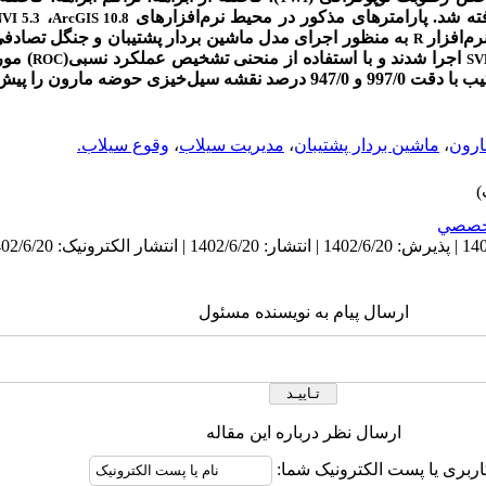
ه شد. پارامترهای مذکور در محیط نرم‌افزارهای
،
VI 5.3
ArcGIS 10.8
م‌افزار
به منظور اجرای مدل ماشین بردار پشتیبان و جنگل تصادفی 
R
اجرا شدند و با استفاده از منحنی تشخیص عملکرد نسبی(
) مور
ROC
S
و 947/0 درصد نقشه سیل‌خیزی حوضه مارون را پیش‌بینی کردند.
رون
،
ماشین بردار پشتیبان
،
مدیریت سیلاب
،
وقوع سیلاب.
خصصي
ارسال پیام به نویسنده مسئول
ارسال نظر درباره این مقاله
اربری یا پست الکترونیک شما: