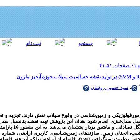
،
سید حسین روشان
ومورفولوژیکی و زمین‌شناسی در وقوع سیلاب نقش دارند. تجزیه و تح
تانسیل سیل‌خیزی انجام شود. هدف این پژوهش تهیه نقشه پتانسیل سی
استفاده از روش‌های یادگیری 
ب، انحنای زمین، سازندهای زمین‌شناسی، کاربری اراضی، شماره م
خص رطوبت توپوگرافی (
)، فاصله از آبراهه، تراکم آبراهه، فاصله
TWI