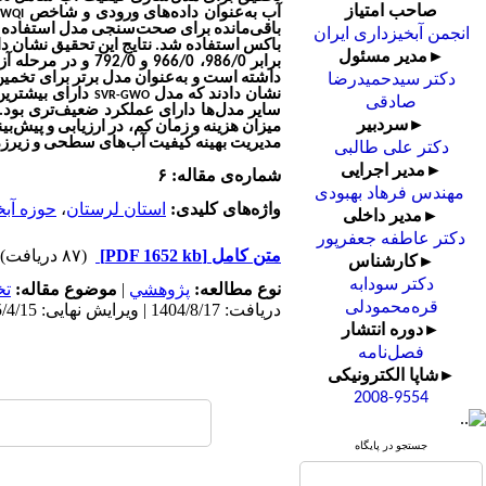
صاحب امتیاز
آب به‌عنوان داده‌های ورودی و شاخص
WQI
باقی‌مانده برای صحت‌سنجی مدل استفاده ش
انجمن آبخیزداری ایران
باکس استفاده شد. نتایج این تحقیق نشان د
►مدیر مسئول
برابر 986/0، 966/0 و 792/0 و در مرحله آزمایش به‌ترتیب برابر 936/0، 871/0 و 727/3 نسبت به نتایج مدل‌های
داشته است
و به‌عنوان مدل برتر برای تخم
دکتر سیدحمیدرضا
نشان دادند که مدل
دارای بیشترین
SVR-GWO
صادقی
سایر مدل‌ها دارای عملکرد ضعیف‌تری بود. 
►سردبیر
میزان هزینه و زمان کم، در ارزیابی و پیش‌
مدیریت بهینه کیفیت آب‌های سطحی و زیرزمی
دکتر علی طالبی
►مدیر اجرایی
شماره‌ی مقاله: ۶
مهندس فرهاد بهبودی
واژه‌های کلیدی:
استان لرستان
،
حوزه آب
►مدیر داخلی
دکتر عاطفه جعفرپور
متن کامل
[PDF 1652 kb]
(۸۷ دریافت)
►کارشناس
دکتر سودابه
نوع مطالعه:
پژوهشي
|
موضوع مقاله:
ت
قره‌محمودلی
دریافت: 1404/8/17 | ویرایش نهایی: 1405/4/15 | پذیرش: 1405/1/24 | انتشار: 1405/1/31 | انتشار الکترونیک: 1405/1/31
►دوره انتشار
فصل‌نامه
►شاپا الکترونیکی
2008-9554
جستجو در پایگاه