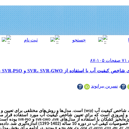
بررسی
،
نسرین بیرانوند
 شاخص کیفیت آب (
) است. مدل‌ها و روش‌های مختلفی برای تعیین و
WQI
 امروزی است که برای تعیین شاخص کیفیت آب مورد استفاده قرار می
آبخیز کشکان با استفاده از مدل‌های
،
و
بوده است.
SVR-PSO
SVR-GWO
SVR
ایستگاه‌های هیدرومتری (خروجی حوضه‌ها) خصوصیات کیفی آب در دوره
،
،
،
،
،
،
،
،
،
و
بودند. در ادامه برای بخش مد
K
Na
Mg
Ca
SO4
Cl
HCO3
CO3
PH
EC
T