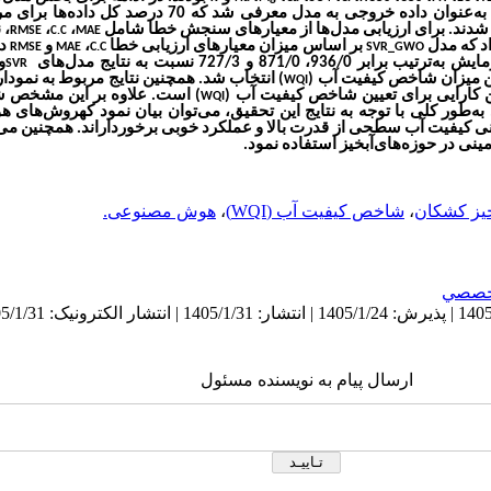
دند. برای ارزیابی مدل‌ها از معیارهای سنجش خطا شامل
،
،
، 
RMSE
MAE
C.C
اد که مدل
بر اساس میزان معیارهای ارزیابی خطا
،
و
در
RMSE
MAE
C.C
SVR_GWO
و
SVR
ین میزان شاخص کیفیت آب (
) انتخاب شد. همچنین نتایج مربوط به نمودار
WQI
 کارایی برای تعیین شاخص کیفیت آب (
) است. علاوه بر این مشخص 
WQI
به‌طور کلی با توجه به نتایج این تحقیق، می‌توان بیان نمود کهروش‌های 
بینی کیفیت آب سطحی از قدرت بالا و عملکرد خوبی برخورداراند. همچنین می
نی در حوزه‌های‌آبخیز استفاده نمود.
خیز کشکان
،
شاخص کیفیت آب (WQI)
،
هوش مصنوعی.
خصصي
ارسال پیام به نویسنده مسئول