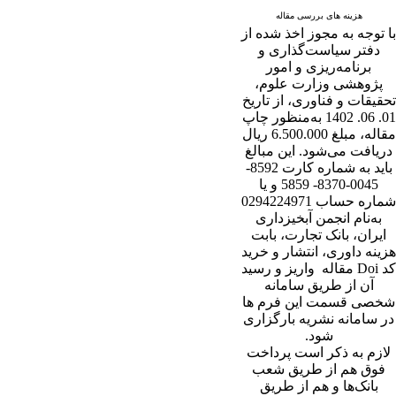
هزینه های بررسی مقاله
با توجه به مجوز اخذ شده از
دفتر سیاست‌گذاری و
برنامه‌ریزی و امور
پژوهشی وزارت علوم،
تحقیقات و فناوری، از تاریخ
01. 06. 1402 به‌منظور چاپ
مقاله، مبلغ 6.500.000 ریال
دریافت می‌شود. این مبالغ
باید به شماره کارت 8592-
0045-8370- 5859 و یا
شماره حساب 0294224971
به‌نام انجمن آبخیزداری
ایران، بانک تجارت، بابت
هزینه داوری، انتشار و خرید
کد Doi مقاله واریز و رسید
آن از طریق سامانه
شخصی قسمت این فرم ها
در سامانه نشریه بارگزاری
شود.
لازم به ذکر است پرداخت
فوق هم از طریق شعب
بانک‌‌ها و هم از طریق