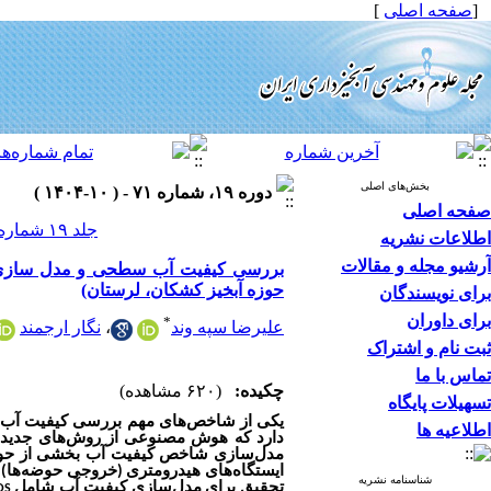
[
صفحه اصلی
]
بخش‌های اصلی
دوره ۱۹، شماره ۷۱ - ( ۱۰-۱۴۰۴ )
صفحه اصلی
جلد ۱۹ شماره ۷۱ صفحات ۱۰۵-۸۷
اطلاعات نشریه
آرشیو مجله و مقالات
حوزه آبخیز کشکان، لرستان)
برای نویسندگان
برای داوران
*
علیرضا سپه وند
،
نگار ارجمند
ثبت نام و اشتراک
تماس با ما
چکیده:
(۶۲۰ مشاهده)
تسهیلات پایگاه
یکی از شاخص‌های مهم بررسی کیفیت آب،
اطلاعیه ها
دارد که هوش مصنوعی از روش‌های جدید و
مدل‌سازی شاخص کیفیت آب بخشی از حوزه‌
شناسنامه نشریه
تحقیق برای مدل‌سازی کیفیت آب شامل
DS