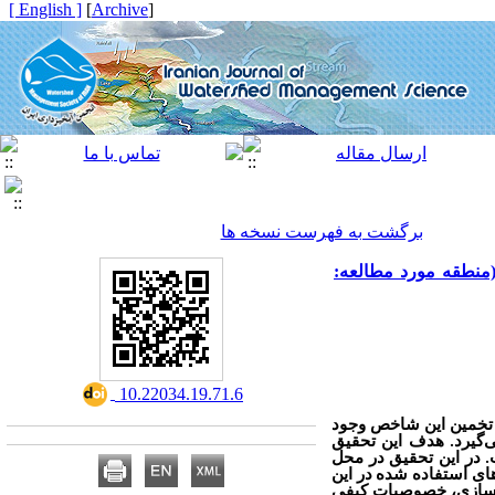
[ English ]
]
Archive
[
برگشت به فهرست نسخه ها
 کیفیت آب سطحی و مدل سازی شاخص کیفیت آب با استفاده از SVR، SVR-GWO و SVR-PSO (منطقه مورد مطالعه:
‎ 10.22034.19.71.6
 تخمین این شاخص وجود
‌گیرد. هدف این تحقیق
 در این تحقیق در محل
 10 ساله (1402-1393) اندازه‌گیری شد. داده‌های استفاده شده در این
ل‌سازی، خصوصیات کیفی