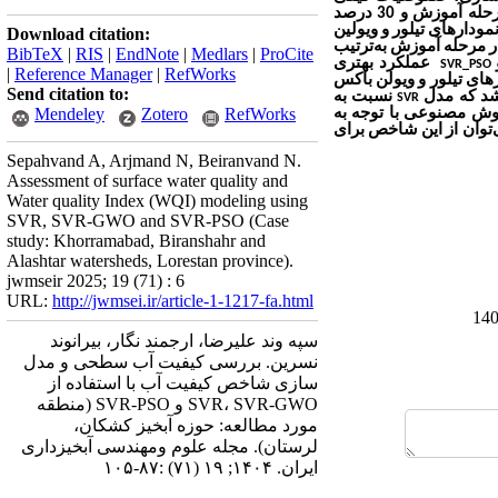
به‌عنوان داده خروجی به مدل معرفی شد که 70 درصد کل داده‌ها برای مرحله آموزش و 30 درصد
نمودارهای تیلور و ویولین
Download citation:
 مرحله آموزش به‌ترتیب
BibTeX
|
RIS
|
EndNote
|
Medlars
|
ProCite
عملکرد بهتری
SVR_PSO
|
Reference Manager
|
RefWorks
‌های تیلور و ویولن باکس
Send citation to:
شد که مدل
نسبت به
SVR
Mendeley
Zotero
RefWorks
هوش مصنوعی با توجه به
‌توان از این شاخص برای
Sepahvand A, Arjmand N, Beiranvand N.
Assessment of surface water quality and
Water quality Index (WQI) modeling using
SVR, SVR-GWO and SVR-PSO (Case
study: Khorramabad, Biranshahr and
Alashtar watersheds, Lorestan province).
jwmseir 2025; 19 (71) : 6
URL:
http://jwmsei.ir/article-1-1217-fa.html
سپه وند علیرضا، ارجمند نگار، بیرانوند
نسرین. بررسی کیفیت آب سطحی و مدل
سازی شاخص کیفیت آب با استفاده از
SVR، SVR-GWO و SVR-PSO (منطقه
مورد مطالعه: حوزه آبخیز کشکان،
لرستان). مجله علوم ومهندسی آبخیزداری
ایران. ۱۴۰۴; ۱۹ (۷۱) :۸۷-۱۰۵