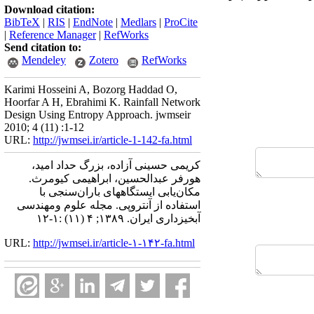
Download citation:
BibTeX
|
RIS
|
EndNote
|
Medlars
|
ProCite
|
Reference Manager
|
RefWorks
Send citation to:
Mendeley
Zotero
RefWorks
Karimi Hosseini A, Bozorg Haddad O,
Hoorfar A H, Ebrahimi K. Rainfall Network
Design Using Entropy Approach. jwmseir
2010; 4 (11) :1-12
URL:
http://jwmsei.ir/article-1-142-fa.html
کریمی حسینی آزاده، بزرگ حداد امید،
هورفر عبدالحسین، ابراهیمی کیومرث.
مکان‌یابی ایستگاههای باران‌سنجی با
استفاده از آنتروپی. مجله علوم ومهندسی
آبخیزداری ایران. ۱۳۸۹; ۴ (۱۱) :۱-۱۲
URL:
http://jwmsei.ir/article-۱-۱۴۲-fa.html