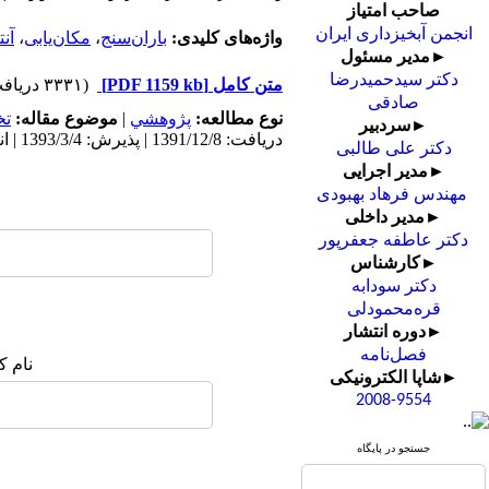
صاحب امتیاز
انجمن آبخیزداری ایران
واژه‌های کلیدی:
باران‌سنج
،
مکان‌یابی
،
آن
►مدیر مسئول
دکتر سیدحمیدرضا
متن کامل
[PDF 1159 kb]
(۳۳۳۱ دریافت)
صادقی
نوع مطالعه:
پژوهشي
|
موضوع مقاله:
ت
►سردبیر
دریافت: 1391/12/8 | پذیرش: 1393/3/4 | انتشار: 1393/3/4 | انتشار الکترونیک: 1393/3/4
دکتر علی طالبی
►مدیر اجرایی
مهندس فرهاد بهبودی
►مدیر داخلی
دکتر عاطفه جعفرپور
►کارشناس
دکتر سودابه
قره‌محمودلی
►دوره انتشار
فصل‌نامه
نام ک
►شاپا الکترونیکی
2008-9554
جستجو در پایگاه