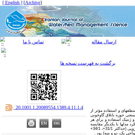
[ English ]
]
Archive
[
برگشت به فهرست نسخه ها
‎ 20.1001.1.20089554.1389.4.11.1.4
نطقه­ای و استفاده مؤثر از
­سنجی حوزه باتلاق گاوخونی
و الگوریتم ترتیبی و ژنتیک استفاده و برای هر
د مدلها با یکدیگر مقایسه
روپی
(حداکثر 31/1+، 34/1+