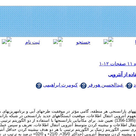
ده از آنتروپی
د
،
عبدالحسین هورفر
،
کیومرث ابراهیمی
­های باران­سنجی هر منطقه، گامی مؤثر در موفقیت طرحهای آبی و برنامه­ریزی­های م
فهوم آنتروپی انتقال اطلاعات، موقعیت ایستگاههای جدید باران­سنجی در شبکه باران
با استفاده از داده­های بارندگی سالانه ایستگاه­ها (1385-1356) تعیین شد. برای مکان­یابی باران­سنجها با استفاده از د
تقال اطلاعات و بیشینه کردن متوسط آنتروپی انتقال اطلاعات، تعریف و سپس عملکر
ی نسبی الگوریتم ژنتیک بر الگوریتم ترتیبی با هر دو هدف
بیشینه کردن حداقل آنت