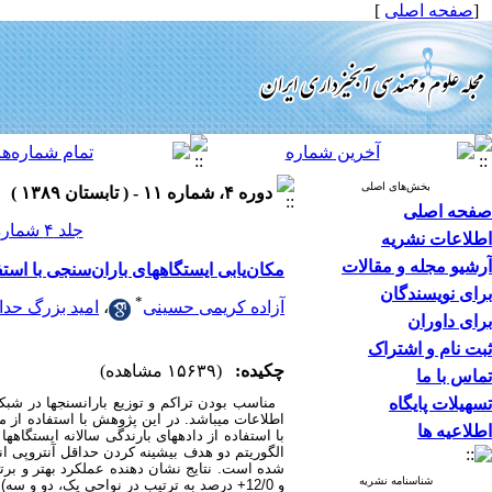
[
صفحه اصلی
]
بخش‌های اصلی
دوره ۴، شماره ۱۱ - ( تابستان ۱۳۸۹ )
صفحه اصلی
جلد ۴ شماره ۱۱ صفحات ۱۲-۱
اطلاعات نشریه
آرشیو مجله و مقالات
مکان‌یابی ایستگاههای باران‌سنجی با استفا
برای نویسندگان
*
آزاده کریمی حسینی
،
امید بزرگ حدا
برای داوران
ثبت نام و اشتراک
چکیده:
(۱۵۶۳۹ مشاهده)
تماس با ما
تسهیلات پایگاه
مناسب بودن تراکم و توزیع باران­سنجها در شبکه
اطلاعات می­باشد. در این پژوهش با استفاده از م
اطلاعیه ها
الگوریتم دو هدف بیشینه کردن حداقل آنتروپی ان
شده است. نتایج نشان دهنده عملکرد بهتر و برتر
شناسنامه نشریه
و 12/0+ درصد به ترتیب در نواحی یک، دو و سه) و بیشینه کردن متوسط آنتروپی (حداکثر 35/0+، 21/0+ و 02/0+ درصد به ترتیب در نواحی یک، دو و سه) بود .