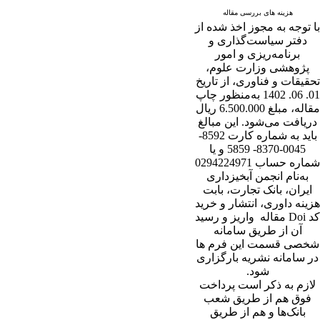
هزینه های بررسی مقاله
با توجه به مجوز اخذ شده از
دفتر سیاست‌گذاری و
برنامه‌ریزی و امور
پژوهشی وزارت علوم،
تحقیقات و فناوری، از تاریخ
01. 06. 1402 به‌منظور چاپ
مقاله، مبلغ 6.500.000 ریال
دریافت می‌شود. این مبالغ
باید به شماره کارت 8592-
0045-8370- 5859 و یا
شماره حساب 0294224971
به‌نام انجمن آبخیزداری
ایران، بانک تجارت، بابت
هزینه داوری، انتشار و خرید
کد Doi مقاله واریز و رسید
آن از طریق سامانه
شخصی قسمت این فرم ها
در سامانه نشریه بارگزاری
شود.
لازم به ذکر است پرداخت
فوق هم از طریق شعب
بانک‌‌ها و هم از طریق