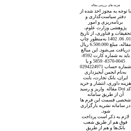
هزینه های بررسی مقاله
با توجه به مجوز اخذ شده از
دفتر سیاست‌گذاری و
برنامه‌ریزی و امور
پژوهشی وزارت علوم،
تحقیقات و فناوری، از تاریخ
01. 06. 1402 به‌منظور چاپ
مقاله، مبلغ 6.500.000 ریال
دریافت می‌شود. این مبالغ
باید به شماره کارت 8592-
0045-8370- 5859 و یا
شماره حساب 0294224971
به‌نام انجمن آبخیزداری
ایران، بانک تجارت، بابت
هزینه داوری، انتشار و خرید
کد Doi مقاله واریز و رسید
آن از طریق سامانه
شخصی قسمت این فرم ها
در سامانه نشریه بارگزاری
شود.
لازم به ذکر است پرداخت
فوق هم از طریق شعب
بانک‌‌ها و هم از طریق