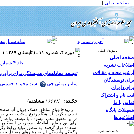
[
صفحه اصلی
]
بخش‌های اصلی
دوره ۴، شماره ۱۱ - ( تابستان ۱۳۸۹ )
صفحه اصلی
جلد ۴ شماره ۱۱ صفحات ۲۴-۱۳
اطلاعات نشریه
آرشیو مجله و مقالات
توسعه معادله‌های همبستگی برای برآورد 
برای نویسندگان
ساناز بمبئی چی
،
سید محمود حسینی
برای داوران
ثبت نام و اشتراک
چکیده:
(۱۶۶۷۸ مشاهده)
تماس با ما
تسهیلات پایگاه
در رودخانه­های مناطق خشک جریان آب سطحی به­
خشک می­گردد. لذا هنگام وقوع سیلاب ، حجم جریا
اطلاعیه ها
در این تحقیق سعی می­شود تا با توسعه روابط رگ
برای این منظور، اطلاعات موجود در ایستگاه­ه
استفاده قرار گرفتند. به منظور تولید روابط رگ
شناسنامه نشریه
چگونگی وابستگی آن به متغیرهای مستقلِ حجم