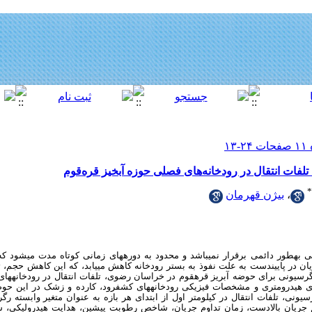
تلفات انتقال در رودخانه‌های فصلی حوزه آبخیز قره‌قوم
*
،
بیژن قهرمان
طور دائمی برقرار نمی­باشد و محدود به دوره­های زمانی کوتاه مدت می­شود که 
ن در پایین­دست به علت نفوذ به بستر رودخانه کاهش می­یابد، که این کاهش حجم، تل
رسیونی برای حوضه آبریز قره­قوم در خراسان رضوی، تلفات انتقال در رودخانه­های 
ای هیدرومتری و مشخصات فیزیکی رودخانه­های کشف­رود، کارده و زشک در این حوض
رسیونی، تلفات انتقال در کیلومتر اول از ابتدای هر بازه به عنوان متغیر وابسته 
 جریان بالادست، زمان تداوم جریان، شاخص رطوبت پیشین، هدایت هیدرولیکی، 