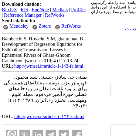
­باشد. سه رابطه رگرسیون
Download citation:
 با استفاده از این روابط
BibTeX
|
RIS
|
EndNote
|
Medlars
|
ProCite
­توانند توسط بهره­برداران
|
Reference Manager
|
RefWorks
Send citation to:
Mendeley
Zotero
RefWorks
لادست.
Bambeichi S, Hosseini S M, ghahreman B.
Development of Regression Equations for
Estimating Transmission Losses in
Ephemeral Rivers of Ghara-Ghoom
Catchment. jwmseir 2010; 4 (11) :13-24
URL:
http://jwmsei.ir/article-1-143-fa.html
بمبئی چی ساناز، حسینی سید محمود،
قهرمان بیژن. توسعه معادله‌های همبستگی
برای برآورد تلفات انتقال در رودخانه‌های
فصلی حوزه آبخیز قره‌قوم. مجله علوم
ومهندسی آبخیزداری ایران. ۱۳۸۹; ۴ (۱۱)
:۱۳-۲۴
URL:
http://jwmsei.ir/article-۱-۱۴۳-fa.html