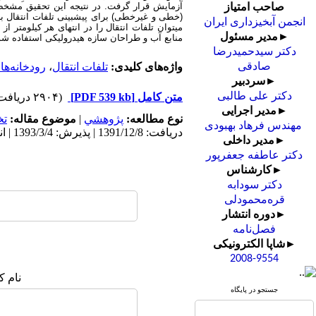
آزمایش قرار گرفت. در نتیجه این تحقیق مشخص 
صاحب امتیاز
(خطی و غیرخطی) برای پیش­بینی تلفات انتقال ب
انجمن آبخیزداری ایران
می­توان تلفات انتقال را در انتهای هر کیلومتر ا
►مدیر مسئول
منابع آب و طراحان سازه هیدرولیکی استفاده شو
دکتر سیدحمیدرضا
واژه‌های کلیدی:
تلفات ‌انتقال
،
رودخانه‌ها
صادقی
►سردبیر
دکتر علی طالبی
متن کامل
[PDF 539 kb]
(۲۹۰۴ دریافت)
►مدیر اجرایی
نوع مطالعه:
پژوهشي
|
موضوع مقاله:
ت
مهندس فرهاد بهبودی
دریافت: 1391/12/8 | پذیرش: 1393/3/4 | انتشار: 1393/3/4 | انتشار الکترونیک: 1393/3/4
►مدیر داخلی
دکتر عاطفه جعفرپور
►کارشناس
دکتر سودابه
قره‌محمودلی
►دوره انتشار
فصل‌نامه
►شاپا الکترونیکی
2008-9554
نام ک
جستجو در پایگاه