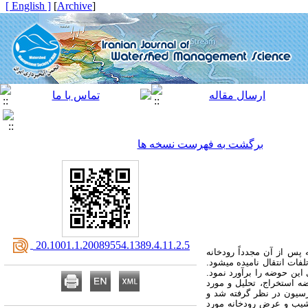
[ English ]
]
Archive
[
برگشت به فهرست نسخه ها
‎ 20.1001.1.20089554.1389.4.11.2.5
پس از آن مجدداً رودخانه
فات انتقال نامیده می­شود.
این حوضه را برآورد نمود.
ه استخراج، تحلیل و مورد
رگرسیون در نظر گرفته شد و
شیب و عرض رودخانه مورد