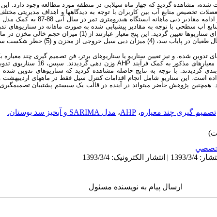
شده، مشاهده گردید که چهار ماه سیلابی در منطقه مورد مطالعه وجود دارد. این
لات تخصیص منابع آب بین کاربران با توجه به دیدگاهها و اهداف مدیریتی مختلف د
نابع آب سطحی با توجه به مقادیر پیش­یابی شده به صورت ماهانه در سناریوهای تدو
 تدوین شده، و نیز تعیین سناریو یا سناریوهای برتر، فن تصمیم گیری چند معیاره ب
پس از محاسبه مقدار معیارها در کلیه سناریوها، معی
ده است. این سناریو شامل انجام اقدامات کنترل سیل فقط در ماههای اردیبهشت و 
تصمیم گیری چند معیاره
،
AHP
،
مدل SARIMA و آبخیز سد بوستان.
خصصي
ارسال پیام به نویسنده مسئول