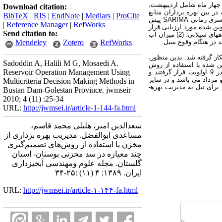
 چهار ماه شامل اردیبهشت،
Download citation:
ر بین بهره برداران منابع
BibTeX
|
RIS
|
EndNote
|
Medlars
|
ProCite
آب، 16 سناریوی مدیریتی خاص تدوین گردید. در ادامه مقادیر دبی ماهانه ایستگاه هیدرومتری تمر در سال آبی 88-87 به کمک مدل سری زمانی SARIMA پیش
|
Reference Manager
|
RefWorks
ین شده مورد ارزیابی قرار
Send citation to:
گرفت. سپس، پنج معیار جهت ارزیابی اثرات اجرای سناریوها تعیین گردید. این پنج معیار عبارتند از (1) میزان حجم خالی مخزن در ماه­های سیلابی، (2) میزان آب
Mendeley
Zotero
RefWorks
کار گرفته شد. بدین منظور،
Sadoddin A, Halili M G, Mosaedi A.
ارهای مذکور به کمک فرآیند AHP وزن دهی گردیدند. سپس، 16 سناریوی تدوین شده با استفاده از روش
Reservoir Operation Management Using
TOPSIS جهت تعیین برترین سناریوها اولویت بندی گردیدند. با توجه به نتایج حاصله مشاهده گردید که سناریوهای تدوین شده در 9 اولویت قرار گرفتند و
مرداد می باشد و در سایر
Multicriteria Decision Making Methods in
ماهها هیچ گونه اقدام کنترل سیل صورت نمی­گیرد. همچنین پژوهش حاضر می­تواند در آینده در قالب یک سیستم پشتیبان تصمیم­گیری برای نیل به مدیریت بهره­
Bustan Dam-Golestan Province. jwmseir
2010; 4 (11) :25-34
URL:
http://jwmsei.ir/article-1-144-fa.html
سعدالدین امیر، هلیلی محمد قاسم،
مساعدی ابوالفضل. مدیریت بهره برداری از
مخزن با استفاده از روش‌های تصمیم‌گیری
چند معیاره در سد مخزنی بوستان- استان
گلستان. مجله علوم ومهندسی آبخیزداری
ایران. ۱۳۸۹; ۴ (۱۱) :۲۵-۳۴
URL:
http://jwmsei.ir/article-۱-۱۴۴-fa.html