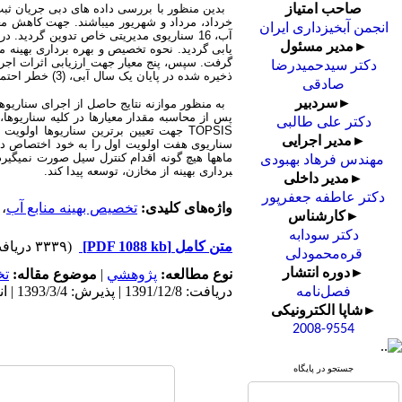
بدین منظور با بررسی داده های دبی جریان ثبت 
صاحب امتیاز
خرداد، مرداد و شهریور می­باشند. جهت کاهش معض
انجمن آبخیزداری ایران
►مدیر مسئول
یابی گردید. نحوه تخصیص و بهره برداری بهینه م
دکتر سیدحمیدرضا
ذخیره شده در پایان یک سال آبی، (3) خطر احتمال طغیان در پایاب سد، (4) میزان دبی سیل خروجی از مخزن و (5) خطر شکست سد در هنگام وقوع سیل.
صادقی
►سردبیر
به منظور موازنه نتایج حاصل از اجرای سناریوهای
دکتر علی طالبی
►مدیر اجرایی
سناریوی هفت اولویت اول را به خود اختصاص دا
مهندس فرهاد بهبودی
برداری بهینه از مخازن، توسعه پیدا کند.
►مدیر داخلی
دکتر عاطفه جعفرپور
واژه‌های کلیدی:
تخصیص بهینه منابع آب
،
►کارشناس
دکتر سودابه
متن کامل
[PDF 1088 kb]
(۳۳۳۹ دریافت)
قره‌محمودلی
►دوره انتشار
نوع مطالعه:
پژوهشي
|
موضوع مقاله:
ت
دریافت: 1391/12/8 | پذیرش: 1393/3/4 | انتشار: 1393/3/4 | انتشار الکترونیک: 1393/3/4
فصل‌نامه
►شاپا الکترونیکی
2008-9554
جستجو در پایگاه