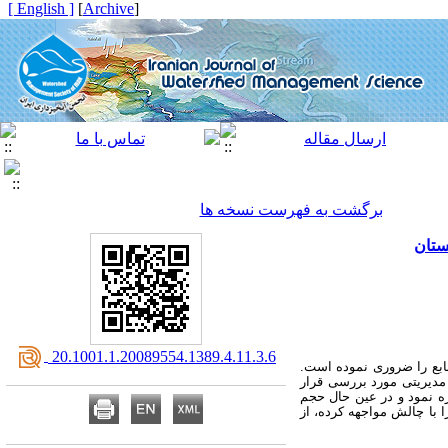
[ English ]
]
Archive
[
برگشت به فهرست نسخه ها
ستان
‎ 20.1001.1.20089554.1389.4.11.3.6
نابع را ضروری نموده است.
 مدیریتی مورد بررسی قرار
ه نمود و در عین حال حجم
ا با چالش مواجهه کرده، از