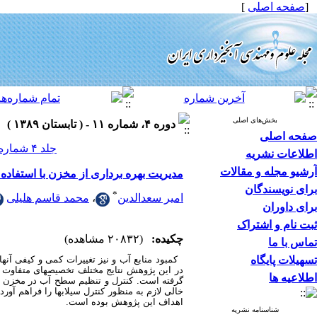
[
صفحه اصلی
]
بخش‌های اصلی
دوره ۴، شماره ۱۱ - ( تابستان ۱۳۸۹ )
صفحه اصلی
جلد ۴ شماره ۱۱ صفحات ۳۴-۲۵
اطلاعات نشریه
آرشیو مجله و مقالات
مدیریت بهره برداری از مخزن با استفاده
برای نویسندگان
*
امیر سعدالدین
،
محمد قاسم هلیلی
برای داوران
ثبت نام و اشتراک
چکیده:
(۲۰۸۳۲ مشاهده)
تماس با ما
تسهیلات پایگاه
کمبود منابع آب و نیز تغییرات کمی و کیفی آنها
در این پژوهش نتایج مختلف تخصیص­های متفاوت م
اطلاعیه ها
گرفته است. کنترل و تنظیم سطح آب در مخزن سد
خالی لازم به منظور کنترل سیلابها را فراهم آور
اهداف این پژوهش بوده است.
شناسنامه نشریه