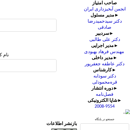
صاحب امتیاز
انجمن آبخیزداری ایران
►مدیر مسئول
دکتر سیدحمیدرضا
صادقی
►سردبیر
دکتر علی طالبی
►مدیر اجرایی
مهندس فرهاد بهبودی
نام ک
►مدیر داخلی
دکتر عاطفه جعفرپور
►کارشناس
دکتر سودابه
قره‌محمودلی
►دوره انتشار
فصل‌نامه
►شاپا الکترونیکی
2008-9554
جستجو در پایگاه
بازنشر اطلاعات