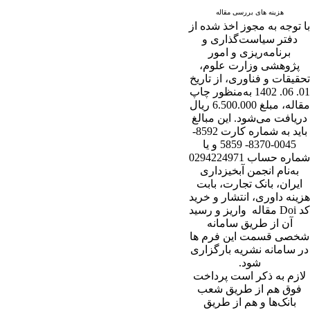
هزینه های بررسی مقاله
با توجه به مجوز اخذ شده از
دفتر سیاست‌گذاری و
برنامه‌ریزی و امور
پژوهشی وزارت علوم،
تحقیقات و فناوری، از تاریخ
01. 06. 1402 به‌منظور چاپ
مقاله، مبلغ 6.500.000 ریال
دریافت می‌شود. این مبالغ
باید به شماره کارت 8592-
0045-8370- 5859 و یا
شماره حساب 0294224971
به‌نام انجمن آبخیزداری
ایران، بانک تجارت، بابت
هزینه داوری، انتشار و خرید
کد Doi مقاله واریز و رسید
آن از طریق سامانه
شخصی قسمت این فرم ها
در سامانه نشریه بارگزاری
شود.
لازم به ذکر است پرداخت
فوق هم از طریق شعب
بانک‌‌ها و هم از طریق