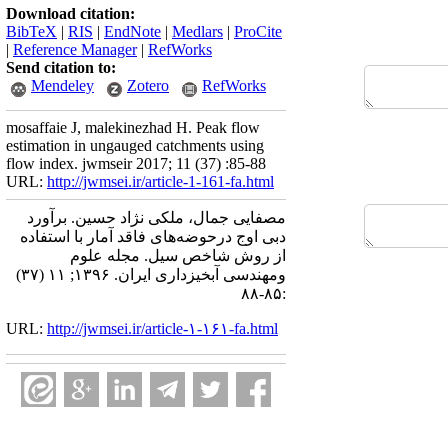
Download citation:
BibTeX
|
RIS
|
EndNote
|
Medlars
|
ProCite
|
Reference Manager
|
RefWorks
Send citation to:
Mendeley
Zotero
RefWorks
mosaffaie J, malekinezhad H. Peak flow
estimation in ungauged catchments using
flow index. jwmseir 2017; 11 (37) :85-88
URL:
http://jwmsei.ir/article-1-161-fa.html
مصفایی جمال، ملکی نژاد حسین. برآورد
دبی اوج درحوضه‌های فاقد آمار با استفاده
از روش شاخص سیل. مجله علوم
ومهندسی آبخیزداری ایران. ۱۳۹۶; ۱۱ (۳۷)
:۸۵-۸۸
URL:
http://jwmsei.ir/article-۱-۱۶۱-fa.html