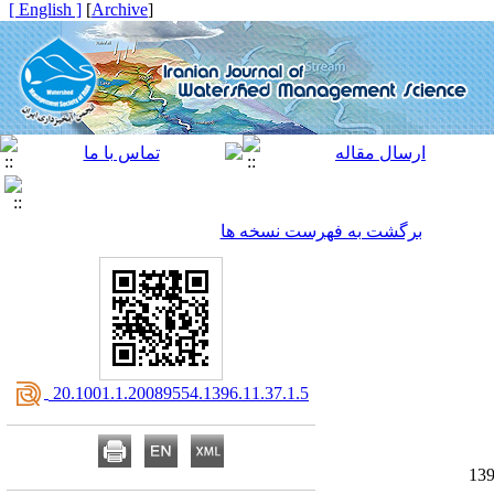
[ English ]
]
Archive
[
برگشت به فهرست نسخه ها
‎ 20.1001.1.20089554.1396.11.37.1.5