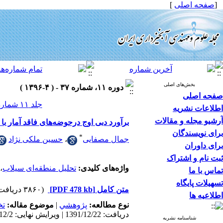
[
صفحه اصلی
]
بخش‌های اصلی
دوره ۱۱، شماره ۳۷ - ( ۴-۱۳۹۶ )
صفحه اصلی
جلد ۱۱ شماره ۳۷ صفحات ۸۸-۸۵
اطلاعات نشریه
آرشیو مجله و مقالات
برآورد دبی اوج درحوضه‌های فاقد آمار 
برای نویسندگان
*
جمال مصفایی
،
حسین ملکی نژاد
برای داوران
ثبت نام و اشتراک
واژه‌های کلیدی:
تحلیل منطقه‌ای سیلاب
،
تماس با ما
تسهیلات پایگاه
متن کامل
[PDF 478 kb]
(۳۸۶۰ دریافت)
اطلاعیه ها
نوع مطالعه:
پژوهشي
|
موضوع مقاله:
ت
دریافت: 1391/12/22 | ویرایش نهایی: 1397/12/2 | پذیرش: 1392/11/29 | انتشار: 1396/4/7 | انتشار الکترونیک: 1396/4/7
شناسنامه نشریه