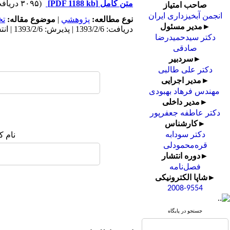
متن کامل
[PDF 1188 kb]
(۳۰۹۵ دریافت)
صاحب امتیاز
انجمن آبخیزداری ایران
نوع مطالعه:
پژوهشي
|
موضوع مقاله:
ت
►مدیر مسئول
دریافت: 1393/2/6 | پذیرش: 1393/2/6 | انتشار: 1393/2/6 | انتشار الکترونیک: 1393/2/6
دکتر سیدحمیدرضا
صادقی
►سردبیر
دکتر علی طالبی
►مدیر اجرایی
مهندس فرهاد بهبودی
►مدیر داخلی
دکتر عاطفه جعفرپور
►کارشناس
نام ک
دکتر سودابه
قره‌محمودلی
►دوره انتشار
فصل‌نامه
►شاپا الکترونیکی
2008-9554
جستجو در پایگاه