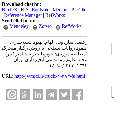
Download citation:
BibTeX
|
RIS
|
EndNote
|
Medlars
|
ProCite
|
Reference Manager
|
RefWorks
Send citation to:
Mendeley
Zotero
RefWorks
رفیعی ساردویی الهام. بهبود شبیه‌سازی
آبنمود رواناب سطحی با روش رگبار متحرک
(مطالعه موردی: حوزه آبخیز سد امیرکبیر).
مجله علوم ومهندسی آبخیزداری ایران.
۱۳۹۲; ۷ (۲۳) :۹-۱۸
URL:
http://jwmsei.ir/article-۱-۲۸۳-fa.html