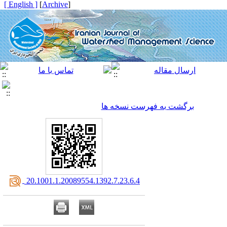
[ English ]
]
Archive
[
برگشت به فهرست نسخه ها
‎ 20.1001.1.20089554.1392.7.23.6.4