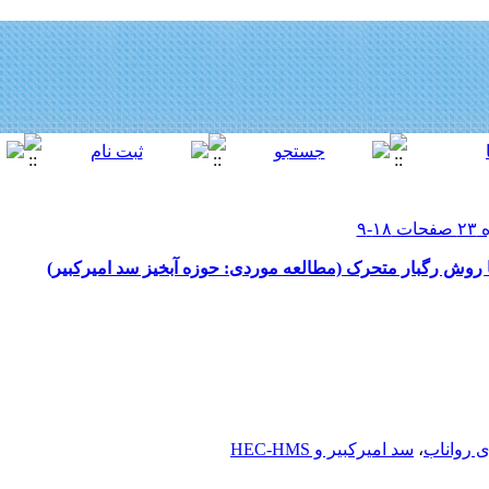
ا روش رگبار متحرک (مطالعه موردی: حوزه آبخیز سد امیرکبیر)
ی رواناب
،
سد امیرکبیر و HEC-HMS