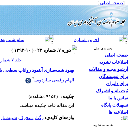
[
صفحه اصلی
]
بخش‌های اصلی
دوره ۷، شماره ۲۳ - ( ۱۰-۱۳۹۲ )
صفحه اصلی
جلد ۷ شماره ۲۳ صفحات ۱۸-۹
اطلاعات نشریه
آرشیو مجله و مقالات
بهبود شبیه‌سازی آبنمود رواناب سطحی ب
برای نویسندگان
*
الهام رفیعی ساردویی
برای داوران
ثبت نام و اشتراک
چکیده:
(۹۱۵۴ مشاهده)
تماس با ما
تسهیلات پایگاه
این مقاله فاقد چکیده می​باشد.
اطلاعیه ها
واژه‌های کلیدی:
رگبار متحرک
،
شبیه‌ساز
شناسنامه نشریه