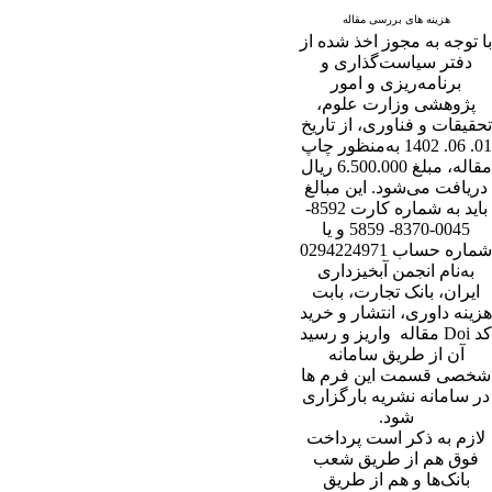
هزینه های بررسی مقاله
با توجه به مجوز اخذ شده از
دفتر سیاست‌گذاری و
برنامه‌ریزی و امور
پژوهشی وزارت علوم،
تحقیقات و فناوری، از تاریخ
01. 06. 1402 به‌منظور چاپ
مقاله، مبلغ 6.500.000 ریال
دریافت می‌شود. این مبالغ
باید به شماره کارت 8592-
0045-8370- 5859 و یا
شماره حساب 0294224971
به‌نام انجمن آبخیزداری
ایران، بانک تجارت، بابت
هزینه داوری، انتشار و خرید
کد Doi مقاله واریز و رسید
آن از طریق سامانه
شخصی قسمت این فرم ها
در سامانه نشریه بارگزاری
شود.
لازم به ذکر است پرداخت
فوق هم از طریق شعب
بانک‌‌ها و هم از طریق