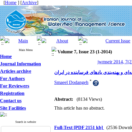
[
Home
] [
Archive
]
Main Menu
Volume 7, Issue 23 (1-2014)
Home
jwmseir 2014, 7(2
Journal Information
Articles archive
ی و پهنه‌بندی بادهای فرساینده در ایران
For Authors
*
Smaeel Dodangeh
For Reviewers
Registration
Abstract:
(8134 Views)
Contact us
Site Facilities
This article has no abstract.
Search in website
Full-Text
[PDF 2151 kb]
(2536 Downl