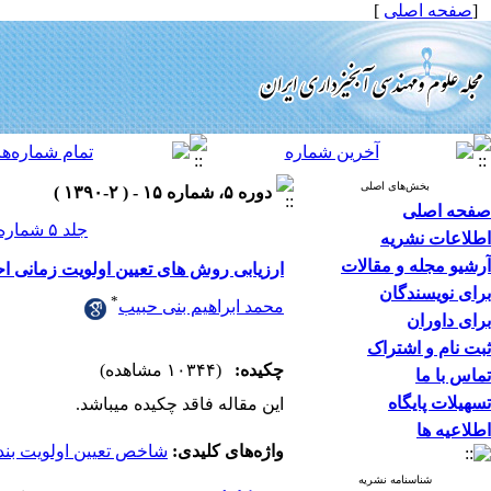
[
صفحه اصلی
]
بخش‌های اصلی
دوره ۵، شماره ۱۵ - ( ۲-۱۳۹۰ )
صفحه اصلی
جلد ۵ شماره ۱۵ صفحات ۵۲-۴۵
اطلاعات نشریه
آرشیو مجله و مقالات
ارزیابی روش های تعیین اولویت زمانی ا
برای نویسندگان
*
محمد ابراهیم بنی حبیب
برای داوران
ثبت نام و اشتراک
چکیده:
(۱۰۳۴۴ مشاهده)
تماس با ما
تسهیلات پایگاه
این مقاله فاقد چکیده می​باشد.
اطلاعیه ها
واژه‌های کلیدی:
شاخص تعیین اولویت بند
شناسنامه نشریه