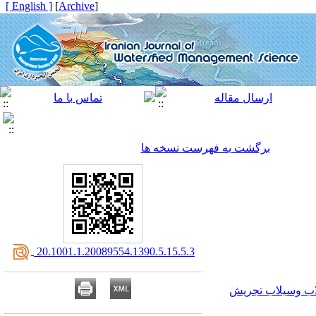
[ English ]
]
Archive
[
برگشت به فهرست نسخه ها
‎ 20.1001.1.20089554.1390.5.15.5.3
اب وسیلاب تجریش