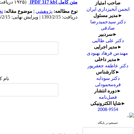
متن کامل
[PDF 317 kb]
(۱۹۲۵ دریافت)
صاحب امتیاز
انجمن آبخیزداری ایران
نوع مطالعه:
پژوهشي
|
موضوع مقاله:
ت
►مدیر مسئول
دریافت: 1393/2/15 | ویرایش نهایی: 1393/2/15 | پذیرش: 1393/2/15 | انتشار: 1393/2/15 | انتشار الکترونیک: 1393/2/15
دکتر سیدحمیدرضا
صادقی
►سردبیر
دکتر علی طالبی
►مدیر اجرایی
مهندس فرهاد بهبودی
►مدیر داخلی
دکتر عاطفه جعفرپور
►کارشناس
نام ک
دکتر سودابه
قره‌محمودلی
►دوره انتشار
فصل‌نامه
►شاپا الکترونیکی
2008-9554
جستجو در پایگاه