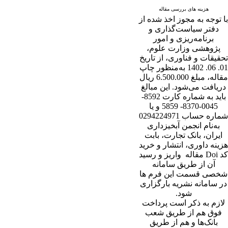
هزینه های بررسی مقاله
با توجه به مجوز اخذ شده از
دفتر سیاست‌گذاری و
برنامه‌ریزی و امور
پژوهشی وزارت علوم،
تحقیقات و فناوری، از تاریخ
01. 06. 1402 به‌منظور چاپ
مقاله، مبلغ 6.500.000 ریال
دریافت می‌شود. این مبالغ
باید به شماره کارت 8592-
0045-8370- 5859 و یا
شماره حساب 0294224971
به‌نام انجمن آبخیزداری
ایران، بانک تجارت، بابت
هزینه داوری، انتشار و خرید
کد Doi مقاله واریز و رسید
آن از طریق سامانه
شخصی قسمت این فرم ها
در سامانه نشریه بارگزاری
شود.
لازم به ذکر است پرداخت
فوق هم از طریق شعب
بانک‌‌ها و هم از طریق