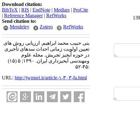
Download citation:
BibTeX
|
RIS
|
EndNote
|
Medlars
|
ProCite
|
Reference Manager
|
RefWorks
Send citation to:
Mendeley
Zotero
RefWorks
بنی حبیب محمد ابراهیم. ارزیابی روش های
تعیین اولویت زمانی احداث سدهای تأخیری
در حوزه آبخیز تجریش. مجله علوم
ومهندسی آبخیزداری ایران. ۱۳۹۰; ۵ (۱۵)
:۴۵-۵۲
URL:
http://jwmsei.ir/article-۱-۳۰۳-fa.html