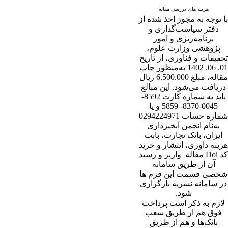
هزینه های بررسی مقاله
با توجه به مجوز اخذ شده از
دفتر سیاست‌گذاری و
برنامه‌ریزی و امور
پژوهشی وزارت علوم،
تحقیقات و فناوری، از تاریخ
01. 06. 1402 به‌منظور چاپ
مقاله، مبلغ 6.500.000 ریال
دریافت می‌شود. این مبالغ
باید به شماره کارت 8592-
0045-8370- 5859 و یا
شماره حساب 0294224971
به‌نام انجمن آبخیزداری
ایران، بانک تجارت، بابت
هزینه داوری، انتشار و خرید
کد Doi مقاله واریز و رسید
آن از طریق سامانه
شخصی قسمت این فرم ها
در سامانه نشریه بارگزاری
شود.
لازم به ذکر است پرداخت
فوق هم از طریق شعب
بانک‌‌ها و هم از طریق