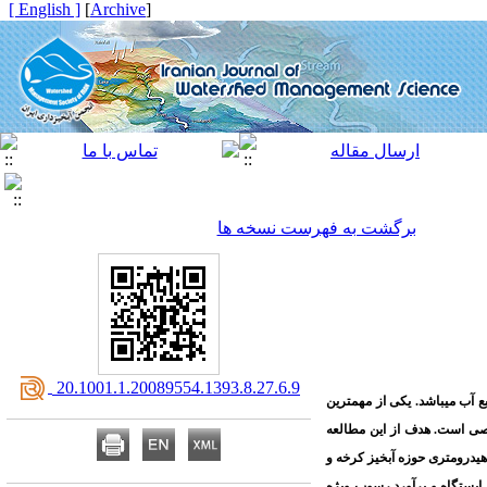
[ English ]
]
Archive
[
برگشت به فهرست نسخه ها
‎ 20.1001.1.20089554.1393.8.27.6.9
 آب می­باشد. یکی از مهم­ترین
خاصی است. هدف از این مطالعه
هیدرومتری حوزه آبخیز کرخه و
 با برازش منحنی­های سنجه­ رسوب هر ایستگاه و برآورد رسوب ویژه