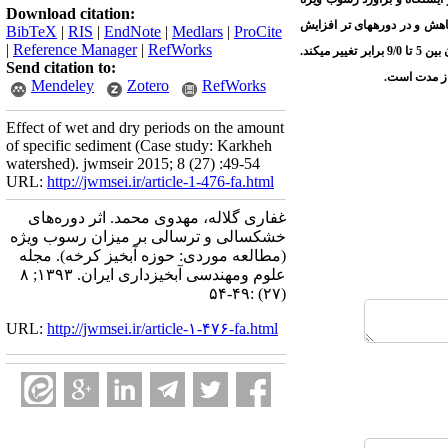
Download citation:
هش و در دوره­های تر افزایش
BibTeX
|
RIS
|
EndNote
|
Medlars
|
ProCite
|
Reference Manager
|
RefWorks
قابل توجهی را داشته است. به این صورت که در سال­های مرطوب، به طور متوسط میزان رسوب ویژه 57/1 برابر سال­های خشک است، که این میزان بین 5 تا 9/0 برابر تغییر می­کند.
Send citation to:
Mendeley
Zotero
RefWorks
Effect of wet and dry periods on the amount
of specific sediment (Case study: Karkheh
watershed). jwmseir 2015; 8 (27) :49-54
URL:
http://jwmsei.ir/article-1-476-fa.html
غفاری گلاله، مهدوی محمد. اثر دوره‌های
خشکسالی و ترسالی بر میزان رسوب ویژه
(مطالعه موردی: حوزه آبخیز کرخه). مجله
علوم ومهندسی آبخیزداری ایران. ۱۳۹۳; ۸
(۲۷) :۴۹-۵۴
URL:
http://jwmsei.ir/article-۱-۴۷۶-fa.html