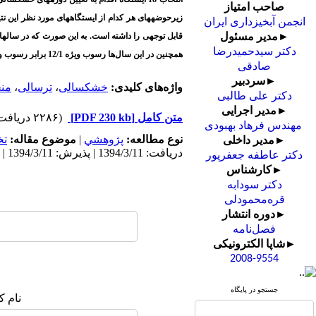
صاحب امتیاز
زیرحوضه­های هر کدام از ایستگاه­های مورد نظر این نت
انجمن آبخیزداری ایران
►مدیر مسئول
دکتر سیدحمیدرضا
همچنین در این سال‌ها رسوب ویژه 12/1 برابر رسوب ویژه دراز مدت است در حالی که در سال‌های خشک نسبت متوسط رسوب ویژه 74/0 حالت دراز مدت است.
صادقی
►سردبیر
واژه‌های کلیدی:
خشکسالی
،
ترسالی
،
من
دکتر علی طالبی
►مدیر اجرایی
متن کامل
[PDF 230 kb]
(۲۲۸۶ دریافت)
مهندس فرهاد بهبودی
نوع مطالعه:
پژوهشي
|
موضوع مقاله:
ت
►مدیر داخلی
دریافت: 1394/3/11 | پذیرش: 1394/3/11 | انتشار: 1394/3/11 | انتشار الکترونیک: 1394/3/11
دکتر عاطفه جعفرپور
►کارشناس
دکتر سودابه
قره‌محمودلی
►دوره انتشار
فصل‌نامه
►شاپا الکترونیکی
2008-9554
جستجو در پایگاه
نام ک