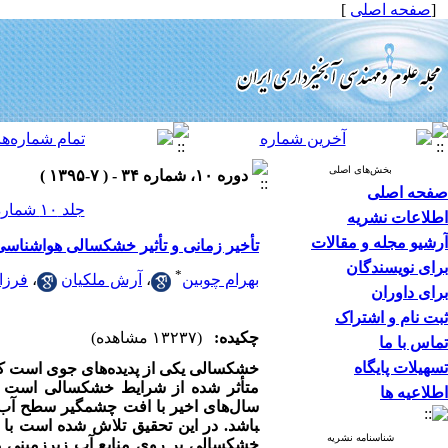
[
صفحه اصلی
]
بخش‌های اصلی
دوره ۱۰، شماره ۳۴ - ( ۷-۱۳۹۵ )
صفحه اصلی
جلد ۱۰ شماره ۳۴ صفحات ۴۲-۳۵
اطلاعات نشریه
آرشیو مجله و مقالات
تأخیر زمانی و تأثیر خشکسالی هواشناس
برای نویسندگان
*
بهرام چوبین
،
آرش ملکیان
،
فرزا
برای داوران
ثبت نام و اشتراک
چکیده:
(۱۳۲۳۷ مشاهده)
تماس با ما
تسهیلات پایگاه
خشکسالی یکی از پدیده‌های جوی است 
متأثر شده از شرایط خشکسالی است که
اطلاعیه ها
سال
های اخیر با افت چشمگیر سطح آب ز
باشد. در این تحقیق تلاش شده است با 
شناسنامه نشریه
خشکسالی بر روی منابع آب زیرزمینی مو