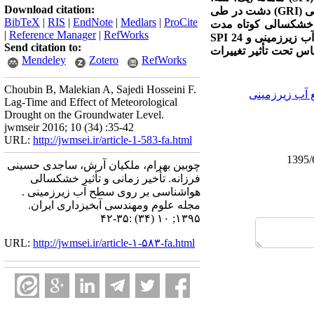
Download citation:
(
GRI
)
دشت در طی
BibTeX
|
RIS
|
EndNote
|
Medlars
|
ProCite
داد که خشکسالی کوتاه مدت
|
Reference Manager
|
RefWorks
 آب زیرزمینی و
SPI 24
Send citation to:
ایستابی دشت آسپاس تحت تأثیر تغییرات
Mendeley
Zotero
RefWorks
Choubin B, Malekian A, Sajedi Hosseini F.
ع آب زیرزمینی
Lag-Time and Effect of Meteorological
Drought on the Groundwater Level.
jwmseir 2016; 10 (34) :35-42
URL:
http://jwmsei.ir/article-1-583-fa.html
چوبین بهرام، ملکیان آرش، ساجدی حسینی
فرزانه. تأخیر زمانی و تأثیر خشکسالی
هواشناسی بر روی سطح آب زیرزمینی .
مجله علوم ومهندسی آبخیزداری ایران.
۱۳۹۵; ۱۰ (۳۴) :۳۵-۴۲
URL:
http://jwmsei.ir/article-۱-۵۸۳-fa.html