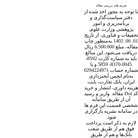
هزینه های بررسی مقاله
با توجه به مجوز اخذ شده از
دفتر سیاست‌گذاری و
برنامه‌ریزی و امور
پژوهشی وزارت علوم،
تحقیقات و فناوری، از تاریخ
01. 06. 1402 به‌منظور چاپ
مقاله، مبلغ 6.500.000 ریال
دریافت می‌شود. این مبالغ
باید به شماره کارت 8592-
0045-8370- 5859 و یا
شماره حساب 0294224971
به‌نام انجمن آبخیزداری
ایران، بانک تجارت، بابت
هزینه داوری، انتشار و خرید
کد Doi مقاله واریز و رسید
آن از طریق سامانه
شخصی قسمت این فرم ها
در سامانه نشریه بارگزاری
شود.
لازم به ذکر است پرداخت
فوق هم از طریق شعب
بانک‌‌ها و هم از طریق