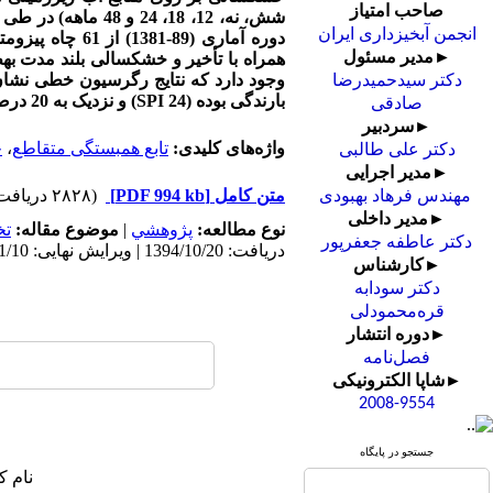
صاحب امتیاز
شش، نه، 12، 18، 24 و 48 ماهه) در طی دوره آماری (89-1364) محاسبه شد، همچنین شاخص منابع آب زیرزمینی
انجمن آبخیزداری ایران
دوره آماری (9
►مدیر مسئول
همراه با تأخیر و خشکسالی بلند مدت به­ط
دکتر سیدحمیدرضا
بارندگی بوده
(
SPI 24
)
و نزدیک به 20 درصد آن تحت تأثیر سایر موارد می
صادقی
►سردبیر
واژه‌های کلیدی:
تابع همبستگی متقاطع
،
خ
دکتر علی طالبی
►مدیر اجرایی
متن کامل
[PDF 994 kb]
(۲۸۲۸ دریافت)
مهندس فرهاد بهبودی
►مدیر داخلی
نوع مطالعه:
پژوهشي
|
موضوع مقاله:
ت
دکتر عاطفه جعفرپور
دریافت: 1394/10/20 | ویرایش نهایی: 1395/11/10 | پذیرش: 1395/5/12 | انتشار: 1395/6/31 | انتشار الکترونیک: 1395/6/31
►کارشناس
دکتر سودابه
قره‌محمودلی
►دوره انتشار
فصل‌نامه
►شاپا الکترونیکی
2008-9554
جستجو در پایگاه
نام ک