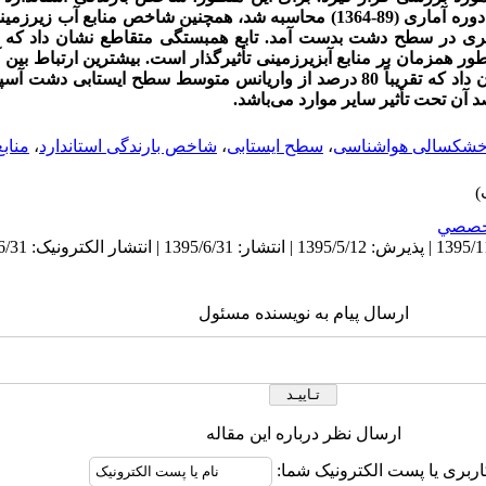
8-1381) از 61 چاه پیزومتری در سطح دشت بدست آمد. تابع همبستگی متقاطع نشان 
ور همزمان بر منابع آب­زیرزمینی تأثیرگذار است. بیشترین ارتباط بین
وجود دارد که نتایج رگرسیون خطی نشان داد که تقریباً 80 درصد از واریانس متوسط سطح 
باشد.
شکسالی هواشناسی
،
سطح ایستابی
،
شاخص بارندگی استاندارد
،
مناب
خصصي
ارسال پیام به نویسنده مسئول
ارسال نظر درباره این مقاله
اربری یا پست الکترونیک شما: