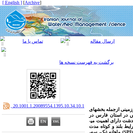
[ English ]
]
Archive
[
برگشت به فهرست نسخه ها
‎ 20.1001.1.20089554.1395.10.34.10.1
زمینی از‏جمله بخش‏های
س در استان فارس در
شت دارای اهمیت می­
یط بلند و کوتاه مدت
SPI
)
ماهانه (یک، سه،