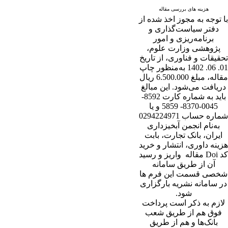
هزینه های بررسی مقاله
با توجه به مجوز اخذ شده از
دفتر سیاست‌گذاری و
برنامه‌ریزی و امور
پژوهشی وزارت علوم،
تحقیقات و فناوری، از تاریخ
01. 06. 1402 به‌منظور چاپ
مقاله، مبلغ 6.500.000 ریال
دریافت می‌شود. این مبالغ
باید به شماره کارت 8592-
0045-8370- 5859 و یا
شماره حساب 0294224971
به‌نام انجمن آبخیزداری
ایران، بانک تجارت، بابت
هزینه داوری، انتشار و خرید
کد Doi مقاله واریز و رسید
آن از طریق سامانه
شخصی قسمت این فرم ها
در سامانه نشریه بارگزاری
شود.
لازم به ذکر است پرداخت
فوق هم از طریق شعب
بانک‌‌ها و هم از طریق