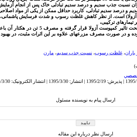
ان
نسبت جذب سدیم و درصد سدیم تبادلی خاک پس از انجام آزمایش ت
یم
و
درصد سدیم تبادلی
 تیمار
های ترکیبی،
مناسب­ترین تیمار بود. شدت رواناب تنها تحت تاثیر کمپوست آ
وده و در صورت مصرف مزرعه­ای علاوه بر این اثرات مثبت، در بهب
باران
،
غلظت رسوب
،
نسبت جذب سدیم
،
مارن
صصي
ارسال پیام به نویسنده مسئول
ارسال نظر درباره این مقاله