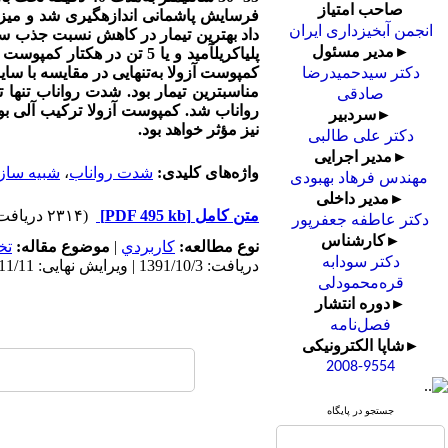
صاحب امتیاز
فرسایش پاشمانی اندازه­گیری شد و میز
انجمن آبخیزداری ایران
داد
بهترین تیمار در کاهش
نسبت جذب سد
►مدیر مسئول
پلی­اکریل
کمپوست آزولا به‌تنهایی در مقایسه با سایر
دکتر سیدحمیدرضا
صادقی
رواناب شد. کمپوست آزولا ترکیب آلی ب
►سردبیر
نیز مؤثر خواهد بود.
دکتر علی طالبی
►مدیر اجرایی
واژه‌های کلیدی:
شدت رواناب
،
شبیه ساز 
مهندس فرهاد بهبودی
►مدیر داخلی
متن کامل
[PDF 495 kb]
(۲۳۱۴ دریافت)
دکتر عاطفه جعفرپور
►کارشناس
نوع مطالعه:
كاربردي
|
موضوع مقاله:
تخ
دکتر سودابه
دریافت: 1391/10/3 | ویرایش نهایی: 1395/11/11 | پذیرش: 1395/2/19 | انتشار: 1395/3/30 | انتشار الکترونیک: 1395/3/30
قره‌محمودلی
►دوره انتشار
فصل‌نامه
►شاپا الکترونیکی
2008-9554
جستجو در پایگاه