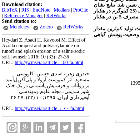
Download citation:
عیین شد. نتایج نشان
BibTeX
|
RIS
|
EndNote
|
Medlars
|
ProCite
، کاربرد حداقل ممکن از یکی از مواد اصلاحی (25 کیلوگرم در هکتار
|
Reference Manager
|
RefWorks
آمید و یا 5 تن در هکتار کمپوست آزولا) است. از نظر کاهش غلظت رسوب و شدت فرسایش پاشمانی، مصرف 5 تن در هکتار
Send citation to:
Mendeley
Zotero
RefWorks
زولا قرار گرفته و مصرف 5 تن در هکتار آن باعث تولید کم‌ترین مقدار
ود وضعیت پوشش گیاهی
Heydari Z, Asadi H, Kavoosi M. Effect of
Azolla compost and polyacrylamide on
runoff and splash erosion of a saline-sodic
soil. jwmseir 2016; 10 (33) :27-36
URL:
http://jwmsei.ir/article-1-60-fa.html
حیدری زهرا، اسدی حسین، کاووسی
مسعود. اثر کمپوست آزولا و پلی‌اکریل‌آمید
بر رواناب و فرسایش پاشمانی در یک خاک
شور سدیمی. مجله علوم ومهندسی
آبخیزداری ایران. ۱۳۹۵; ۱۰ (۳۳) :۲۷-۳۶
URL:
http://jwmsei.ir/article-۱-۶۰-fa.html