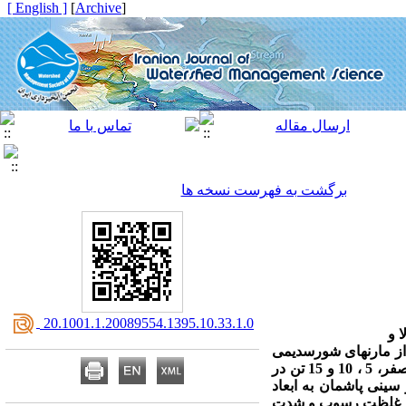
[ English ]
]
Archive
[
برگشت به فهرست نسخه ها
‎ 20.1001.1.20089554.1395.10.33.1.0
 و
از مارن­های شورسدیمی
اطراف سد منجیل انجام شد. کمپوست آزولا و پلی­اکریل­آمید هر دو در چهار سطح به‌ترتیب صفر، 5 ، 10 و 15 تن در
ده از سینی پاشمان به ابعاد
ب، غلظت رسوب و شدت