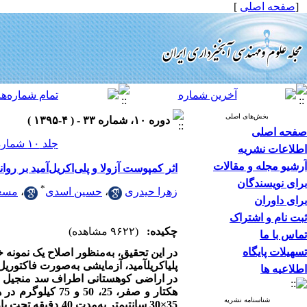
[
صفحه اصلی
]
بخش‌های اصلی
دوره ۱۰، شماره ۳۳ - ( ۴-۱۳۹۵ )
صفحه اصلی
جلد ۱۰ شماره ۳۳ صفحات ۳۶-۲۷
اطلاعات نشریه
آرشیو مجله و مقالات
اثر کمپوست آزولا و پلی‌اکریل‌آمید بر 
برای نویسندگان
*
زهرا حیدری
،
حسین اسدی
،
مسع
برای داوران
ثبت نام و اشتراک
چکیده:
(۹۶۲۲ مشاهده)
تماس با ما
تسهیلات پایگاه
در این تحقیق، به‌منظور اصلاح یک نمونه
پلی­اکریل­آمید، آزمایشی به‌صورت فاکتوری
اطلاعیه ها
در اراضی کوهستانی
هکتار و صفر، 25،
شناسنامه نشریه
35×30 سانتی­متر به‌مدت 40 دقیقه تحت بارندگی با شدت 95 میلی