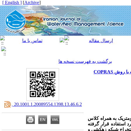
[ English ]
]
Archive
[
برگشت به فهرست نسخه ها
ش COPRAS
‎ 20.1001.1.20089554.1398.13.46.6.2
تریک به همراه کلاس
استفاده قرار گرفته
ه منظور استخراج شبکه زهکشی و