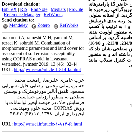
با قدرت تفکیک 30 متر به منظور تولید اطلاعات پوشش سطحی. در پژوهش حاضر 15 پارامترهای
Download citation:
BibTeX
|
RIS
|
EndNote
|
Medlars
|
ProCite
یزیوگرافی زیرحوزه ها
|
Reference Manager
|
RefWorks
دید. از آستانه سلولی
Send citation to:
دید. رتبه بندی فرسایش
Mendeley
Zotero
RefWorks
نشان داد که زیرحوزه های 12، 2 و 1 به ترتیب با کسب
ده اند. به منظور اولویت بندی
سبه گردید. بر اساس
arabameri A, ramesht M H, yamani M,
rezaei K, sohrabi M. Combination of
نتایج حاصل از رتبه بندی زیرحوزه ها بر اساس پوشش سطحی، زیرحوزه های 3، 2 و 1 با کمترین امتیازات (234/0، 213/0، و 164/0)
morphometric parameters and land cover for
شش سطحی نشان داد که
assessment of soil erosion susceptibility
یت را نسبت به فرسایش داشته اند و به منظور
using COPRAS model in lavasanat
ت کنترل سیلاب مانند
watershed. jwmseir 2019; 13 (46) :32-44
.
URL:
http://jwmsei.ir/article-1-814-fa.html
عرب عامری علیرضا، رامشت محمد
حسین، یمانی مجتبی، رضایی خلیل، سهرابی
مسعود. تلفیق آنالیز مورفومتریک و پوشش
سطحی به منظور ارزیابی حساسیت
فرسایش خاک در حوضه آبخیز لواسانات با
روش COPRAS. مجله علوم ومهندسی
آبخیزداری ایران. ۱۳۹۸; ۱۳ (۴۶) :۳۲-۴۴
URL:
http://jwmsei.ir/article-۱-۸۱۴-fa.html