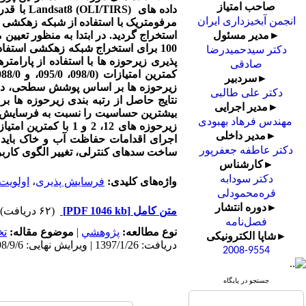
صاحب امتیاز
داده های
Landsat8 (OLI/TIRS)
انجمن آبخیزداری ایران
مرفومتریک با استفاده از شبکه زهکشی ت
استخراج گردید. در ابتدا به منظور تعیی
►مدیر مسئول
100 برای استخراج شبکه زهکشی استفاد
دکتر سیدحمیدرضا
پذیری زیرحوزه ها با استفاده از پارام
صادقی
►سردبیر
زیرحوزه ها بر اساس پوشش سطحی، درص
دکتر علی طالبی
►مدیر اجرایی
بیشترین حساسیت را نسبت به فرسایش خ
مهندس فرهاد بهبودی
►مدیر داخلی
اجرای اقدامات حفاظت آب و خاک باید د
دکتر عاطفه جعفرپور
ساخت سدهای کنترلی، تغییر الگوی کارب
►کارشناس
دکتر سودابه
واژه‌های کلیدی:
فرسایش پذیری
،
اولویت
قره‌محمودلی
►دوره انتشار
متن کامل
[PDF 1046 kb]
(۶۲ دریافت)
فصل‌نامه
نوع مطالعه:
پژوهشي
|
موضوع مقاله:
ت
►شاپا الکترونیکی
دریافت: 1397/1/26 | ویرایش نهایی: 1398/9/6 | پذیرش: 1397/5/1 | انتشار: 1398/8/13 | انتشار الکترونیک: 1398/8/13
2008-9554
جستجو در پایگاه