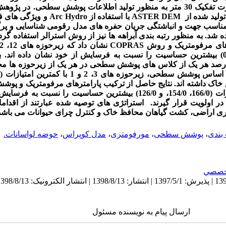
ولید شده از
ASTER DEM
با استفاده از
Arc Hydro
و ویژگی های ف
ن مناسب جهت و انباشتگی جریان حفره های مدل رقومی شناسایی و پرگر
ه شد. به منظور رتبه بندی آبراهه ها نیز از روش استرالر استفاده گر
ترهای مرفومتریک و روش
COPRAS
کمترین امتیازات (098/0، 095/0، و 088/0) بیشترین حساسیت را نسبت به فرسایش از خود نشان دا
د هر یک از کلاس های پوشش سطحی در هر یک از زیرحوزه ها محا
اک داشته اند. نتایج حاصل از ترکیب پارامترهای مرفومتریک و پو
زیرحوزه های 12، 2 و 1 با کمترین امتیازات (166/0، 154/0، و 126/0) بیشترین حساس
ر اولویت قرار گیرند. استراتژی های توصیه شده عبارتند از اقداما
ری اراضی، کشت گیاهان محافظ خاک و کنترل چرای حیوانات می باشد
 بندی
،
پوشش سطحی
،
مورفومتری
،
مدل کوپراس
،
حوضه لواسانات.
خصصي
ارسال پیام به نویسنده مسئول