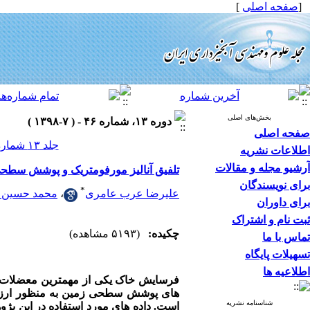
[
صفحه اصلی
]
بخش‌های اصلی
دوره ۱۳، شماره ۴۶ - ( ۷-۱۳۹۸ )
صفحه اصلی
جلد ۱۳ شماره ۴۶ صفحات ۴۴-۳۲
اطلاعات نشریه
آرشیو مجله و مقالات
تلفیق آنالیز مورفومتریک و پوشش سطحی ب
برای نویسندگان
*
علیرضا عرب عامری
،
محمد حسین 
برای داوران
ثبت نام و اشتراک
چکیده:
(۵۱۹۳ مشاهده)
تماس با ما
تسهیلات پایگاه
اطلاعیه ها
فرسایش خاک یکی از مهمترین معضلات م
های پوشش سطحی زمین به منظور ارزیا
شناسنامه نشریه
است. داده های مورد استفاده در این 