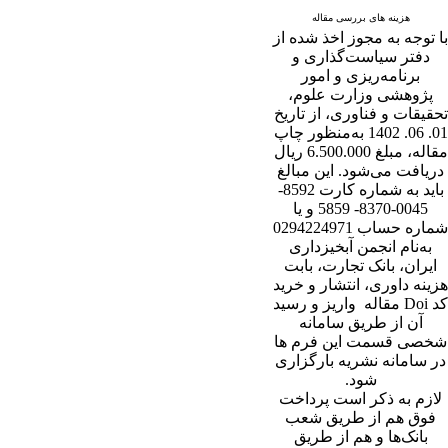
هزینه های بررسی مقاله
با توجه به مجوز اخذ شده از
دفتر سیاست‌گذاری و
برنامه‌ریزی و امور
پژوهشی وزارت علوم،
تحقیقات و فناوری، از تاریخ
01. 06. 1402 به‌منظور چاپ
مقاله، مبلغ 6.500.000 ریال
دریافت می‌شود. این مبالغ
باید به شماره کارت 8592-
0045-8370- 5859 و یا
شماره حساب 0294224971
به‌نام انجمن آبخیزداری
ایران، بانک تجارت، بابت
هزینه داوری، انتشار و خرید
کد Doi مقاله واریز و رسید
آن از طریق سامانه
شخصی قسمت این فرم ها
در سامانه نشریه بارگزاری
شود.
لازم به ذکر است پرداخت
فوق هم از طریق شعب
بانک‌‌ها و هم از طریق