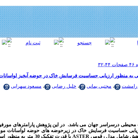
ه منظور ارزیابی حساسیت فرسایش خاک در حوضه آبخیز لواسانات با رو
رامشت
،
مجتبی یمانی
،
خلیل رضایی
،
مسعود سهرابی
حیطی درسراسر جهان می باشد. در این پژوهش پارامترهای مورفوم
بی حساسیت فرسایش خاک در زیرحوضه های حوضه لواسانات مورد 
پژوهش شامل مدل رقومی
ASTER
با قدرت تفکیک 30 متر ب