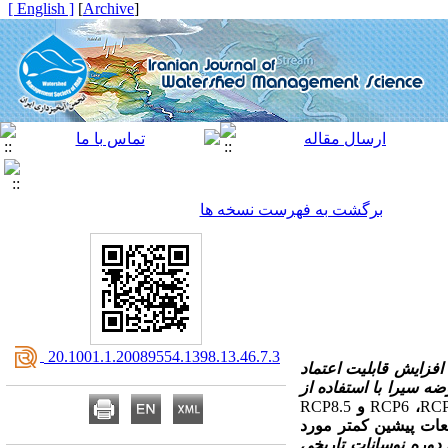
[ English ]
]
Archive
[
برگشت به فهرست نسخه ها
‎ 20.1001.1.20089554.1398.13.46.7.3
فزایش قابلیت اعتماد
ه سیرا با استفاده از
RCP
،
RCP6
و
RCP8.5
ات پیشین کمتر مورد
 دوره نوسانات تاریخی