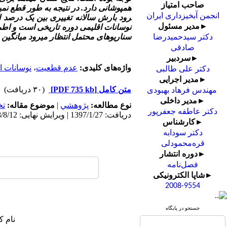
صاحب امتیاز
همپوشانی دارد. در نتیجه به طور قطع نمی
انجمن آبخیزداری ایران
رود
بارش سالانه
تغییری بین
یک
درصد ا
►مدیر مسئول
نوسانات اقلیمی دوره تاریخی است و اطمی
سناریوهای محتمل انتظار می
رود میانگین دما بین 1/2 تا 3 
دکتر سیدحمیدرضا
صادقی
►سردبیر
واژه‌های کلیدی:
عدم قطعیت
،
نوسانات ا
دکتر علی طالبی
►مدیر اجرایی
متن کامل
[PDF 735 kb]
(۳۰ دریافت)
مهندس فرهاد بهبودی
►مدیر داخلی
نوع مطالعه:
پژوهشي
|
موضوع مقاله:
ت
دکتر عاطفه جعفرپور
دریافت: 1397/1/27 | ویرایش نهایی: 1398/8/12 | پذیرش: 1397/10/24 | انتشار: 1398/8/13 | انتشار الکترونیک: 1398/8/13
►کارشناس
دکتر سودابه
قره‌محمودلی
►دوره انتشار
فصل‌نامه
►شاپا الکترونیکی
2008-9554
جستجو در پایگاه
نام ک