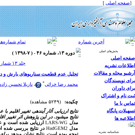
[
صفحه اصلی
]
بخش‌های اصلی
دوره ۱۳، شماره ۴۶ - ( ۷-۱۳۹۸ )
صفحه اصلی
جلد ۱۳ شماره ۴۶ صفحات ۵۱-۴۵
اطلاعات نشریه
آرشیو مجله و مقالات
تحلیل عدم قطعیت سناریوهای بارش و دما
برای نویسندگان
*
محمد رضا خزائی
،
نازیلا تحسین زاده
برای داوران
ثبت نام و اشتراک
چکیده:
(۵۲۴۹ مشاهده)
تماس با ما
تسهیلات پایگاه
نتایج ارزیابی آثار آینده
ی تغییر اقلیم با ع
نتایج می
شود. در این پژوهش اثر تغییر اق
اطلاعیه ها
مدل
LARS-WG
ارزیابی شده است و عد
مدل
HadGEM2
در نتایج بررسی شده ا
شناسنامه نشریه
توجه بوده است. نتایج نشان می
دهد برای 