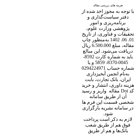
هزینه های بررسی مقاله
با توجه به مجوز اخذ شده از
دفتر سیاست‌گذاری و
برنامه‌ریزی و امور
پژوهشی وزارت علوم،
تحقیقات و فناوری، از تاریخ
01. 06. 1402 به‌منظور چاپ
مقاله، مبلغ 6.500.000 ریال
دریافت می‌شود. این مبالغ
باید به شماره کارت 8592-
0045-8370- 5859 و یا
شماره حساب 0294224971
به‌نام انجمن آبخیزداری
ایران، بانک تجارت، بابت
هزینه داوری، انتشار و خرید
کد Doi مقاله واریز و رسید
آن از طریق سامانه
شخصی قسمت این فرم ها
در سامانه نشریه بارگزاری
شود.
لازم به ذکر است پرداخت
فوق هم از طریق شعب
بانک‌‌ها و هم از طریق