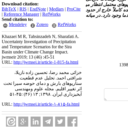
Download citation:
ریوهای محتمل انتظار می
BibTeX
|
RIS
|
EndNote
|
Medlars
|
ProCite
ده کاملاً خارج از حدود
|
Reference Manager
|
RefWorks
 وجود دارد. در میانه
Send citation to:
Mendeley
Zotero
RefWorks
Khazaei M R, Tahsinzadeh N, Sharafati A.
Uncertainty Investigation of Precipitation
and Temperature Scenarios for the Sira
Basin under Climate Change Impact.
jwmseir 2019; 13 (46) :45-51
URL:
http://jwmsei.ir/article-1-815-fa.html
خزائی محمد رضا، تحسین زاده نازیلا،
شرافتی احمد. تحلیل عدم قطعیت
سناریوهای بارش و دمای حوضه سیرا تحت
اثر تغییر اقلیم. مجله علوم ومهندسی
آبخیزداری ایران. ۱۳۹۸; ۱۳ (۴۶) :۴۵-۵۱
URL:
http://jwmsei.ir/article-۱-۸۱۵-fa.html