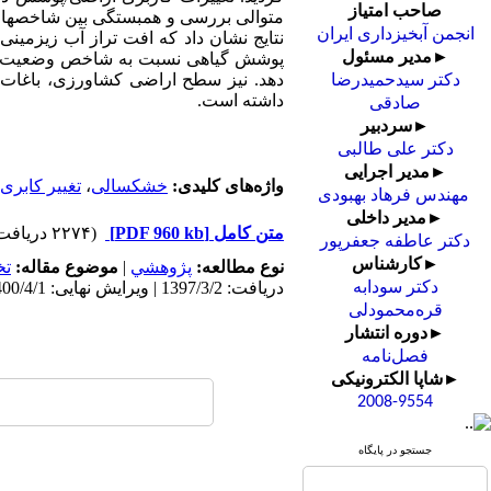
صاحب امتیاز
متوالی بررسی و همبستگی بین شاخص­ه
انجمن آبخیزداری ایران
نتایج نشان داد که افت تراز آب زیزمی
►مدیر مسئول
پوشش گیاهی نسبت به شاخص وضعیت دما
دکتر سیدحمیدرضا
داشته
است.
صادقی
►سردبیر
دکتر علی طالبی
►مدیر اجرایی
واژه‌های کلیدی:
خشکسالی
،
تغییر کابری
مهندس فرهاد بهبودی
►مدیر داخلی
متن کامل
[PDF 960 kb]
(۲۲۷۴ دریافت)
دکتر عاطفه جعفرپور
►کارشناس
نوع مطالعه:
پژوهشي
|
موضوع مقاله:
ت
دریافت: 1397/3/2 | ویرایش نهایی: 1400/4/1 | پذیرش: 1397/8/16 | انتشار: 1400/4/1 | انتشار الکترونیک: 1400/4/1
دکتر سودابه
قره‌محمودلی
►دوره انتشار
فصل‌نامه
►شاپا الکترونیکی
2008-9554
جستجو در پایگاه