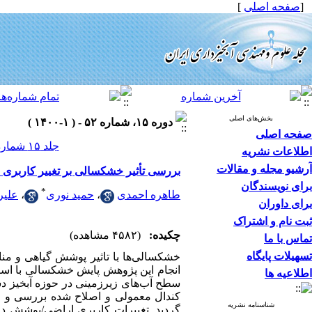
[
صفحه اصلی
]
بخش‌های اصلی
دوره ۱۵، شماره ۵۲ - ( ۱-۱۴۰۰ )
صفحه اصلی
جلد ۱۵ شماره ۵۲ صفحات ۴۳-۳۳
اطلاعات نشریه
آرشیو مجله و مقالات
بررسی تأثیر خشکسالی بر تغییر کاربری 
برای نویسندگان
*
طاهره احمدی
،
حمید نوری
،
علیر
برای داوران
ثبت نام و اشتراک
چکیده:
(۴۵۸۲ مشاهده)
تماس با ما
تسهیلات پایگاه
خشکسالی‌ها با تاثیر پوشش گیاهی و م
انجام این پژوهش پایش خشکسالی با است
اطلاعیه ها
سطح آب
های زیرزمینی در حوزه آبخیز د
کندال معمولی و اصلاح شده بررسی و ش
شناسنامه نشریه
گردید. تغییرات کاربری اراضی/پوشش در 