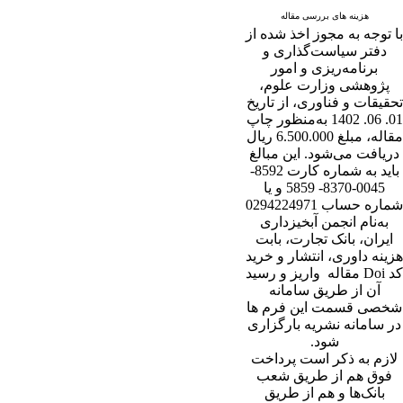
هزینه های بررسی مقاله
با توجه به مجوز اخذ شده از
دفتر سیاست‌گذاری و
برنامه‌ریزی و امور
پژوهشی وزارت علوم،
تحقیقات و فناوری، از تاریخ
01. 06. 1402 به‌منظور چاپ
مقاله، مبلغ 6.500.000 ریال
دریافت می‌شود. این مبالغ
باید به شماره کارت 8592-
0045-8370- 5859 و یا
شماره حساب 0294224971
به‌نام انجمن آبخیزداری
ایران، بانک تجارت، بابت
هزینه داوری، انتشار و خرید
کد Doi مقاله واریز و رسید
آن از طریق سامانه
شخصی قسمت این فرم ها
در سامانه نشریه بارگزاری
شود.
لازم به ذکر است پرداخت
فوق هم از طریق شعب
بانک‌‌ها و هم از طریق