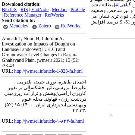
Download citation:
گیاهی
[4]
مطالعه شد.
BibTeX
|
RIS
|
EndNote
|
Medlars
|
ProCite
رد و نیز شاخص وضعیت
|
Reference Manager
|
RefWorks
گی قوی تری نشان می
Send citation to:
دهد. نیز سطح اراضی کشاورزی، باغات و مراتع به ترتیب 96/ 10، 57/ 13 و 23 /0 درصد کاهش و اراضی شور 51/ 9 درصد افزایش
Mendeley
Zotero
RefWorks
Ahmadi T, Nouri H, Ildoromi A.
Investigation on Impacts of Dought on
Landuse/Landcover(LU/LC) and
Groundwater Level Changes in Razan-
Ghahavand Plain. jwmseir 2021; 15 (52)
:33-43
URL:
http://jwmsei.ir/article-1-823-fa.html
احمدی طاهره، نوری حمید، ایلدرمی
علیرضا. بررسی تأثیر خشکسالی بر تغییر
کاربری اراضی/پوشش و تراز آب زیرزمینی
دردشت رزن - قهاوند. مجله علوم
ومهندسی آبخیزداری ایران. ۱۴۰۰; ۱۵ (۵۲)
:۳۳-۴۳
URL:
http://jwmsei.ir/article-۱-۸۲۳-fa.html