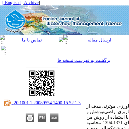
[ English ]
]
Archive
[
برگشت به فهرست نسخه ها
‎ 20.1001.1.20089554.1400.15.52.1.3
ورزی موثرند. هدف از
کاربری اراضی/پوشش و
با استفاده از روش من
در سالهای 1371-1394 محاسبه
بین دو خشکسالی مهم و