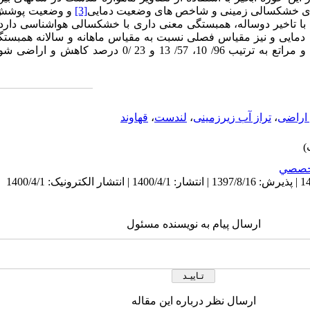
ای خشکسالی زمینی و شاخص های وضعیت دمایی
[3]
و وضعیت پوشش 
نی با تاخیر دوساله، همبستگی معنی داری با خشکسالی هواشناسی دا
یی و نیز مقیاس فصلی نسبت به مقیاس ماهانه و سالانه همبست
 اراضی
،
تراز آب زیرزمینی
،
لندست
،
قهاوند
خصصي
ارسال پیام به نویسنده مسئول
ارسال نظر درباره این مقاله