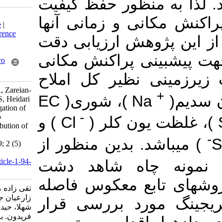
خشک و نیمه­خشک
Download citation:
آب­های زیرزمینی
BibTeX
|
RIS
|
EndNote
|
Medlars
|
ProCite
|
Reference
حائز اهمیت می­
Manager
|
RefWorks
Send citation to:
روش­های درون­ی
Mendeley
Zotero
RefWorks
برخی ویژگی­ها
Taghizadeh-Mehrjardi R, Zareian-
Na )، شوری( EC
Jahromi M, Mahmoodi S, Heidari
A, Sarmadian F. Investigation of
-
Interpolation Methods to
Cl ) و
Determine Spatial Distribution of
Groundwater Quality in
) می­باشد. بدی
Rafsanjan. jwmseir 2009; 2 (5)
:63-70
URL:
http://jwmsei.ir/article-1-94-
اطلاعات مربوط به 65 ن
fa.html
رفسنجان استفا
تقی زاده مهرجردی روح ا...،
زارعیان جهرمی مجتبی، محمودی
وزن­دار ، کری
شهلا، حیدری احمد، سرمدیان
فریدون. بررسی روش‌های