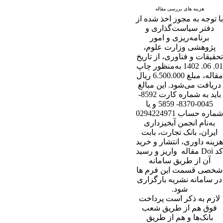
هزینه های بررسی مقاله
با توجه به مجوز اخذ شده از
دفتر سیاست‌گذاری و
برنامه‌ریزی و امور
پژوهشی وزارت علوم،
تحقیقات و فناوری، از تاریخ
01. 06. 1402 به‌منظور چاپ
مقاله، مبلغ 6.500.000 ریال
دریافت می‌شود. این مبالغ
باید به شماره کارت 8592-
0045-8370- 5859 و یا
شماره حساب 0294224971
به‌نام انجمن آبخیزداری
ایران، بانک تجارت، بابت
هزینه داوری، انتشار و خرید
کد Doi مقاله واریز و رسید
آن از طریق سامانه
شخصی قسمت این فرم ها
در سامانه نشریه بارگزاری
شود.
لازم به ذکر است پرداخت
فوق هم از طریق شعب
بانک‌‌ها و هم از طریق