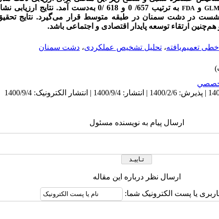
و
به ترتیب 657/ 0 و 618 /0 به‌دست آمد. نتایج
FDA
GL
ست در دشت سمنان در طبقه متوسط قرار می‌گیرد. نتایج تحقیق م
‌چنین ارتقاء توسعه پایدار اقتصادی و اجتماعی باشد.
طی تعمیم‌یافته
،
تحلیل تشخیص عملکردی
،
دشت سمنان
خصصي
ارسال پیام به نویسنده مسئول
ارسال نظر درباره این مقاله
اربری یا پست الکترونیک شما: