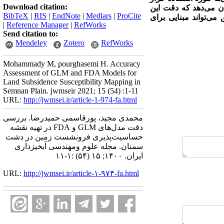
Download citation:
 ارزیابی نشان می‌دهد که دقت این
BibTeX
|
RIS
|
EndNote
|
Medlars
|
ProCite
ی‌تواند مبنایی برای
|
Reference Manager
|
RefWorks
Send citation to:
Mendeley
Zotero
RefWorks
Mohammady M, pourghasemi H. Accuracy
Assessment of GLM and FDA Models for
Land Subsidence Susceptibility Mapping in
Semnan Plain. jwmseir 2021; 15 (54) :1-11
URL:
http://jwmsei.ir/article-1-974-fa.html
محمدی مجید، پورقاسمی حمیدرضا. بررسی
دقت مدل‌های GLM و FDA در تهیه نقشه
حساسیت‌پذیری فرونشست زمین در دشت
سمنان. مجله علوم ومهندسی آبخیزداری
ایران. ۱۴۰۰; ۱۵ (۵۴) :۱-۱۱
URL:
http://jwmsei.ir/article-۱-۹۷۴-fa.html