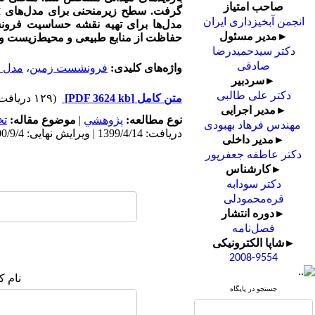
صاحب امتیاز
گرفت. سطح زیرمنحنی برای مدل‌های
M
انجمن آبخیزداری ایران
مدل‌ها برای تهیه نقشه حساسیت فرونش
►مدیر مسئول
حفاظت از منابع طبیعی و محیط‌زیست و هم
دکتر سیدحمیدرضا
صادقی
واژه‌های کلیدی:
فرونشست زمین
،
مدل خ
►سردبیر
دکتر علی طالبی
متن کامل
[PDF 3624 kb]
(۱۲۹ دریافت)
►مدیر اجرایی
نوع مطالعه:
پژوهشي
|
موضوع مقاله:
ت
مهندس فرهاد بهبودی
دریافت: 1399/4/14 | ویرایش نهایی: 1400/9/4 | پذیرش: 1400/2/6 | انتشار: 1400/9/4 | انتشار الکترونیک: 1400/9/4
►مدیر داخلی
دکتر عاطفه جعفرپور
►کارشناس
دکتر سودابه
قره‌محمودلی
►دوره انتشار
فصل‌نامه
►شاپا الکترونیکی
2008-9554
نام ک
جستجو در پایگاه