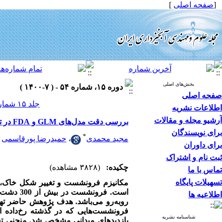
[
صفحه اصلی
]
بخش‌های اصلی
دوره ۱۵، شماره ۵۴ - ( ۷-۱۴۰۰ )
صفحه اصلی
جلد ۱۵ شماره ۵۴ صفحات ۱۱-۱
اطلاعات نشریه
آرشیو مجله و مقالات
بررسی دقت مدل‌های GLM و FDA در تهیه نقشه حساسیت‌پذیری فرونشست زمین در دشت سمنان
برای نویسندگان
*
مجید محمدی
،
حمیدرضا پورقاسمی
برای داوران
ثبت نام و اشتراک
چکیده:
(۳۸۲۸ مشاهده)
تماس با ما
تسهیلات پایگاه
مکانیزم فرونشست و تغییر شکل خاک، 
است. فرو
اطلاعیه ها
روبه‌رو می‌باشد. هدف پژوهش حاضر ت
فرونشست‌هایی که در گذشته رخ‌داده 
شناسنامه نشریه
بازدیدهای میدانی مشخص شد. منحنی تش