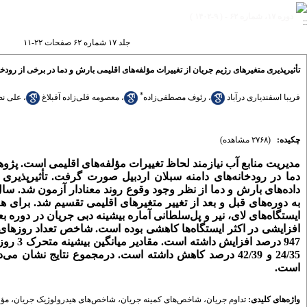
دوره ۱۷، شماره ۶۲ - ( ۹-۱۴۰۲ )
جلد ۱۷ شماره ۶۲ صفحات ۲۲-۱۱
تأثیرپذیری متغیرهای رژیم جریان از تغییرات مؤلفه‌های اقلیمی بارش و دما در برخی از رودخ
*
فریبا اسفندیاری درآباد
،
رئوف مصطفی‌زاده
،
معصومه قلی‌زاده آقبلاغ
،
علی نص
چکیده:
(۲۷۶۸ مشاهده)
مدیریت منابع آب نیازمند لحاظ تغییرات مؤلفه‌های اقلیمی است. پژوه
دما در رودخانه‌های دامنه سبلان اردبیل صورت گرفت. تأثیرپذیری 
داده‌های بارش و دما از نظر وجود وقوع روند معنادار آزمون شد. سال‌
به دوره‌های قبل و بعد از تغییر متغیرهای اقلیمی تقسیم شد. برای هر دو دوره، 41 شاخص‌ پرآبی و کم‌آ
ایستگاه‌های لای، نیر و پل‌سلطانی آماره بیشینه دبی جریان در دوره ب
24/35 و 42/39 درصد کاهش داشته است.
درمجموع نتایج نشان می‌ده
است.
واژه‌های کلیدی:
تداوم جریان
،
شاخص‌های کمینه جریان
،
شاخص‌های هیدرولوژیک جریان
،
مؤل