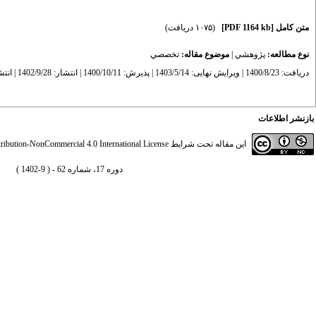
متن کامل
[PDF 1164 kb]
(۱۰۷۵ دریافت)
نوع مطالعه:
پژوهشي
|
موضوع مقاله:
تخصصي
دریافت: 1400/8/23 | ویرایش نهایی: 1403/5/14 | پذیرش: 1400/10/11 | انتشار: 1402/9/28 | انتشار الکترونیک: 1402/9/28
بازنشر اطلاعات
این مقاله تحت شرایط
ibution-NonCommercial 4.0 International License
دوره 17، شماره 62 - ( 9-1402 )