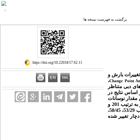
برگشت به فهرست نسخه ها
‎ https://doi.org/10.22034/17.62.11
تغییرات بارش و
،
Change Point An
های دبی متناظر
 اساس نتایج در
ن مقدار نوسانات
افزایشی در اکثر ایستگاه‌ها کاهشی بوده است. شاخص تعداد روزهای صفر جریان در ایستگاه‌های اهل‌ایمان و پل‌سلطانی در دوره بعد از اثر به ترتیب 201 و
947 درصد افزایش داشته است. مقادیر میانگین بیشینه متحرک 3 روزه در ایستگاه‌های آب‌سنجی اهل‌ایمان، نیر، پل‌سلطانی و یلادرق به ترتیب 53/29، 58/45،
دچار تغییر شده