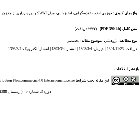
واژه‌های کلیدی:
حوزه‌ی آبخیز
،
تغذیه‌گرایی
،
آبخیزداری
،
مدل SWAT و بهره‌برداری از مخزن
متن کامل
[PDF 390 kb]
(۳۴۷۲ دریافت)
نوع مطالعه:
پژوهشي
|
موضوع مقاله:
تخصصي
دریافت: 1391/11/23 | پذیرش: 1393/3/4 | انتشار: 1393/3/4 | انتشار الکترونیک: 1393/3/4
بازنشر اطلاعات
این مقاله تحت شرایط
ibution-NonCommercial 4.0 International License
دوره 3، شماره 9 - ( زمستان 1388 )