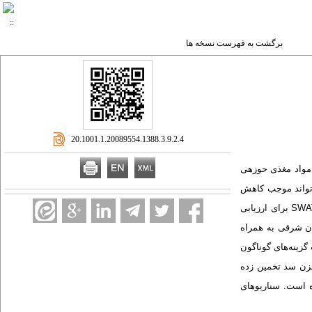
برگشت به فهرست نسخه ها
‎ 20.1001.1.20089554.1388.3.9.2.4
مواد مغذی حوزه­ی
تواند موجب کاهش
رواناب ورودی به مخزن سد شود که ممکن است اهداف کمی تامین نیاز آبی پایین‌دست سد را به مخاطره بیندازد. در این مقاله، از مدل شبیه‌سازی حوزه­ی آبخیز SWAT برای ارزیابی
ان شرقی به همراه
گزینه‌های گوناگون
خزن سد تخمین زده
ه است. سناریوهای