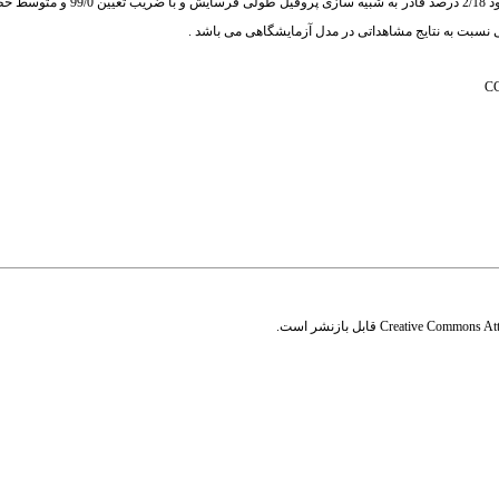
به شب
ی
ه ساز
ی
پروف
ی
ل طول
ی
فرسا
ی
ش و با ضریب تعیین 99/0 و متوسط خطا
 نسبت به نتایج مشاهداتی در مدل آزمایشگاهی می باشد
.
Creative Commons Attr
قابل بازنشر است.