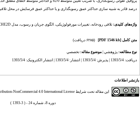
پروف
ی
ل طول
ی
رسوبگذار
ی
، با ضریب تعیین متوسط 82/0 و حداکثر متوسط خطا
ی
مطلق حدود 2/18 درصد قادر 
درصد قادر به شبیه سازی حداکثر عمق رسوبگذار
ی
و یا حداکثر عمق فرسا
ی
ش در محل تلاق
ی
واژه‌های کلیدی:
تلاقی رودخانه
،
تغییرات مورفولوژیکی
،
الگوی جریان و رسوب
،
مدل CCHE2D
متن کامل
[PDF 1546 kb]
(۶۲۸۵ دریافت)
نوع مطالعه:
پژوهشي
|
موضوع مقاله:
تخصصي
دریافت: 1393/5/4 | پذیرش: 1393/5/4 | انتشار: 1393/5/4 | انتشار الکترونیک: 1393/5/4
بازنشر اطلاعات
این مقاله تحت شرایط
ibution-NonCommercial 4.0 International License
دوره 8، شماره 24 - ( 3-1393 )