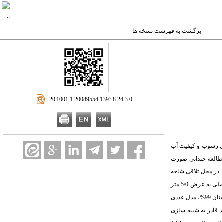
برگشت به فهرست نسخه ها
‎ 20.1001.1.20089554.1393.8.24.3.0
ال رسوب و کیفیت آب
طالعه چندانی صورت
در محل تلاقی شاخه
متر با یک کانال اصلی به عرض 5/0 متر
استفاده گردید. تحلیل آماری نشان داد که در سطح اطمینان 99%، مدل عددی
ی
ه ساز
ی