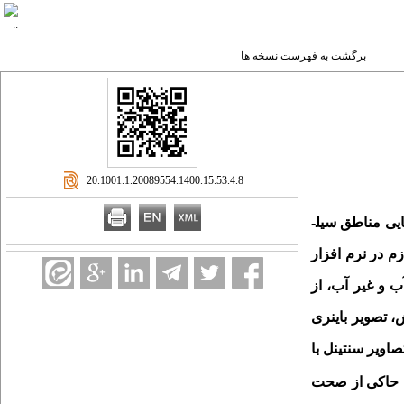
برگشت به فهرست نسخه ها
‎ 20.1001.1.20089554.1400.15.53.4.8
ی مناطق سیل­
 در نرم­ افزار
 و غیر آب، از
ب پراکنش، تصویر باینری
تصاویر
سنتینل با
یج حاکی از صحت