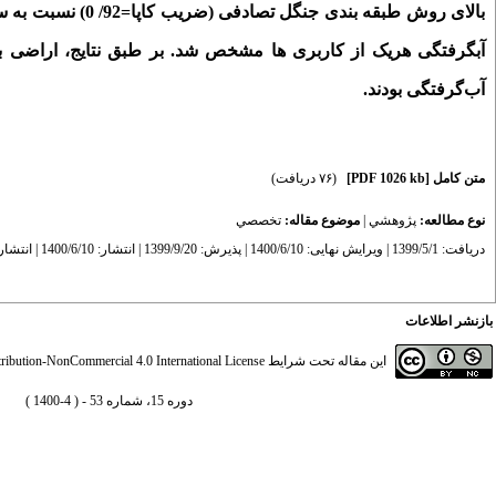
بالای روش طبقه ­ب
آب
گرفتگی بودند.
متن کامل
[PDF 1026 kb]
(۷۶ دریافت)
نوع مطالعه:
پژوهشي
|
موضوع مقاله:
تخصصي
دریافت: 1399/5/1 | ویرایش نهایی: 1400/6/10 | پذیرش: 1399/9/20 | انتشار: 1400/6/10 | انتشار الکترونیک: 1400/6/10
بازنشر اطلاعات
این مقاله تحت شرایط
ibution-NonCommercial 4.0 International License
دوره 15، شماره 53 - ( 4-1400 )