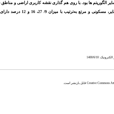
ندی جنگل تصادفی (ضریب کاپا=92/ 0) نسبت به سایر الگوریتم ­ها بود. با روی هم گذاری نقشه کاربری اراضی 
آب­گرفتگی هریک از کاربری ­ها مشخص شد. بر طبق نتایج، اراضی بایر
Creative Commons Attr
قابل بازنشر است.