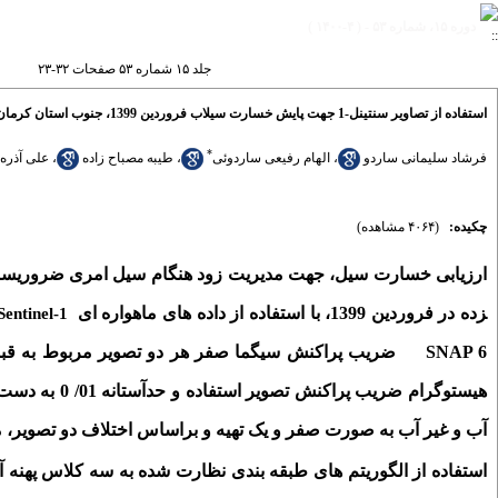
دوره ۱۵، شماره ۵۳ - ( ۴-۱۴۰۰ )
جلد ۱۵ شماره ۵۳ صفحات ۳۲-۲۳
استفاده از تصاویر سنتینل-1 جهت پایش خسارت سیلاب فروردین 1399، جنوب استان کرمان براساس الگوریتم جنگل تصادفی
*
فرشاد سلیمانی ساردو
،
الهام رفیعی ساردوئی
،
طیبه مصباح زاده
،
علی آذره
چکیده:
(۴۰۶۴ مشاهده)
ارزیابی خسارت سیل، جهت مدیریت زود هنگام سیل امری ضروریست. 
زده در فروردین 1399، با استفاده از داده ­های ماهواره ­ای
Sentinel-1
SNAP 6 ضریب پراکنش سیگما صفر هر دو تصویر مربوط به قب
هیستوگرام ضر
آب و غیر آب به صورت صفر و یک تهیه و براساس اختلاف دو تصویر،
استفاده از الگوریتم ­های طبقه ­بندی نظارت شده به سه کلاس پهنه 