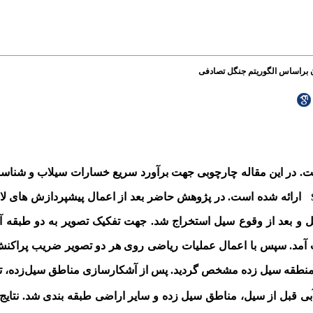
در این مقاله چارچوبی جهت برآورد سریع خسارات سیلاب و شناسای
ارائه شده است. در پژوهش حاضر بعد از اعمال پیش­پردازش­ های لازم
ل و بعد از وقوع سیل استخراج شد. جهت تفکیک تصویر به دو طبقه آب
یب پراکنش تصویر استفاده و حدآستانه 01/ 0 به دست آمد. سپس با اعمال عملیات ریاضی روی هر دو تصویر ضری
 منطقه سیل ­زده مشخص گردید. پس از آشکار‌سازی مناطق سیل
زده، 
آبی قبل از سیل، مناطق سیل ­زده و سایر اراضی طبقه ­بندی شد. نتا