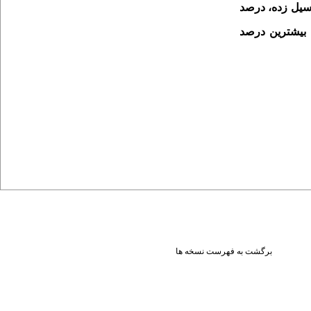
و مناطق سیل­ زده، درصد
، مسکونی و مرتع به‌ترتیب با میزان 9/ 27، 16 و 12 درصد دارای بیش­ترین درصد
برگشت به فهرست نسخه ها