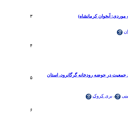
موردی: آبخوان کرمانشاه)
۳
ن
۴
بری اراضی و رشد جمعیت در حوضه رودخانه گرگانرود، استان
۵
نی
،
بری کروک
۶