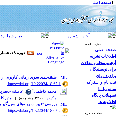
[
صفحه اصلی
]
بخش‌های اصلی
صفحه اصلی
دوره ۱۸، شماره ۶۷ - ( ۱۱-۱۴۰۳ )
اطلاعات نشریه
آرشیو مجله و مقالات
برای نویسندگان
برای داوران
طبقه‌بندی سری زمانی کاربری اراضی با استفاده از شاخص‌
ثبت نام و اشتراک
‎ https://doi.org/10.22034/18.67.1
تماس با ما
*
محمد کاظمی
،
عاطفه جعفرپو
تسهیلات پایگاه
چکیده
(۳۴۰۰ مشاهده)
|
متن کامل 
اطلاعیه ها
بررسی تغییرات پهنه‌های سیل‌‌گیر هامون‌های 
‎ https://doi.org/10.22034/18.67.2
شناسنامه نشریه