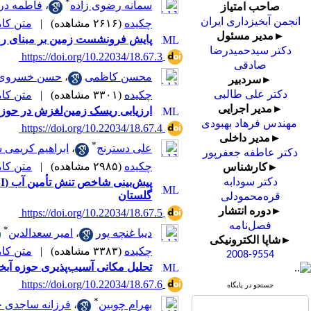
*
سمانه رضوی زاده
،
فاطمه درگ
صاحب امتیاز
انجمن آبخیزداری ایران
چکیده
(۲۶۱۶ مشاهده)
|
متن کامل 
►مدیر مسئول
پایش فرونشست زمین بر مبنای روش
دکتر سیدحمیدرضا
‎ https://doi.org/10.22034/18.67.3
صادقی
محسن کاظمی
،
حسن خسروی
►سردبیر
چکیده
(۳۳۰۱ مشاهده)
|
متن کامل 
دکتر علی طالبی
►مدیر اجرایی
ارزیابی ریسک زمین‌لغزش در حوزه 
مهندس فرهاد بهبودی
‎ https://doi.org/10.22034/18.67.4
►مدیر داخلی
*
علی دسترنج
،
ابراهیم کریمی 
دکتر عاطفه جعفرپور
چکیده
(۲۹۸۵ مشاهده)
|
متن کامل 
►کارشناس
دکتر سودابه
گلستان
قره‌محمودلی
►دوره انتشار
‎ https://doi.org/10.22034/18.67.5
فصل‌نامه
*
دیبا غنچه پور
،
امیر سعدالدین
►شاپا الکترونیکی
چکیده
(۳۳۸۳ مشاهده)
|
متن کامل 
2008-9554
تحلیل مکانی آسیب‌پذیری حوزه آبخ
‎ https://doi.org/10.22034/18.67.6
جستجو در پایگاه
*
بهرام چوبین
،
فرزانه ساجدی 