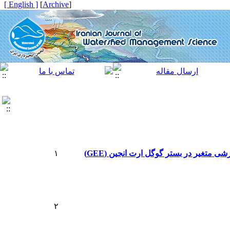
[ English ]
]
Archive
[
۱
۲