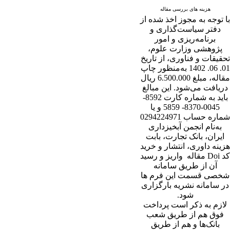
هزینه های بررسی مقاله
با توجه به مجوز اخذ شده از
دفتر سیاست‌گذاری و
برنامه‌ریزی و امور
پژوهشی وزارت علوم،
تحقیقات و فناوری، از تاریخ
01. 06. 1402 به‌منظور چاپ
مقاله، مبلغ 6.500.000 ریال
دریافت می‌شود. این مبالغ
باید به شماره کارت 8592-
0045-8370- 5859 و یا
شماره حساب 0294224971
به‌نام انجمن آبخیزداری
ایران، بانک تجارت، بابت
هزینه داوری، انتشار و خرید
کد Doi مقاله واریز و رسید
آن از طریق سامانه
شخصی قسمت این فرم ها
در سامانه نشریه بارگزاری
شود.
لازم به ذکر است پرداخت
فوق هم از طریق شعب
بانک‌‌ها و هم از طریق