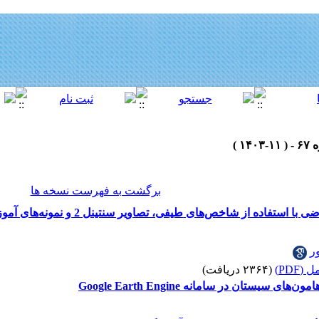
برگشت به فهرست نسخه ها
های طیفی، تصاویر سنتینل 2 و نمونه‌های آموزشی متغیر در بستر گوگل ارت انجین (GEE)
ر
(PDF)
(۲۳۶۴ دریافت)
سیستان در سامانه Google Earth Engine