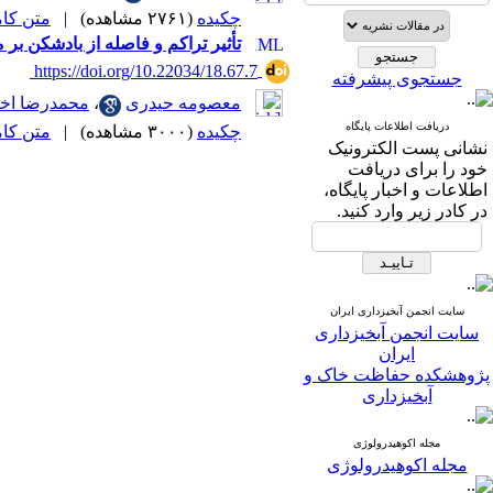
چکیده
(۲۷۶۱ مشاهده)
|
متن کامل 
تأثیر تراکم و فاصله از بادشکن ب
‎ https://doi.org/10.22034/18.67.7
جستجوی پیشرفته
معصومه حیدری
،
محمدرضا اخ
دریافت اطلاعات پایگاه
چکیده
(۳۰۰۰ مشاهده)
|
متن کامل 
نشانی پست الکترونیک
خود را برای دریافت
اطلاعات و اخبار پایگاه،
در کادر زیر وارد کنید.
سایت انجمن آبخیزداری ایران
سایت انجمن آبخیزداری
ایران
پژوهشکده حفاظت خاک و
آبخیزداری
مجله اکوهیدرولوژی
مجله اکوهیدرولوژی