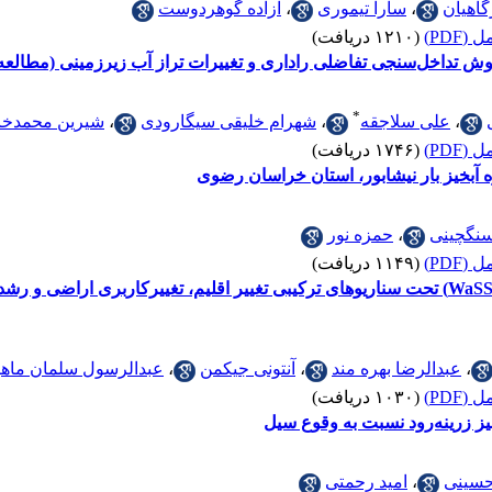
اهیان
،
سارا تیموری
،
آزاده گوهردوست
(PDF)
(۱۲۱۰ دریافت)
 تداخل‌سنجی تفاضلی راداری و تغییرات تراز آب زیرزمینی (مطالعه 
*
،
علی سلاجقه
،
شهرام خلیقی سیگارودی
،
شیرین محمدخا
(PDF)
(۱۷۴۶ دریافت)
آبخیز بار نیشابور، استان خراسان رضوی
سنگچینی
،
حمزه نور
(PDF)
(۱۱۴۹ دریافت)
پیش‌بینی شاخص تنش تأمین آب (WaSSI) تحت سناریوهای ترکیبی تغییر اقلیم، تغییرکار
،
عبدالرضا بهره مند
،
آنتونی جیکمن
،
عبدالرسول سلمان ماهی
(PDF)
(۱۰۳۰ دریافت)
یز زرینه‌رود نسبت به وقوع سیل
حسینی
،
امید رحمتی