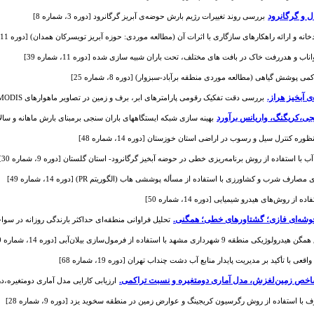
ل و گرگانرود
بررسی روند تغییرات رژیم بارش حوضه‌ی آبریز گرگانرود [دوره 3، شماره 8]
ه و ارائه راهکارهای سازگاری با اثرات آن (مطالعه موردی: حوزه آبریز تویسرکان همدان) [دوره 11، شماره 37]
اب و هدررفت خاک در بافت های مختلف، تحت باران شبیه سازی شده [دوره 11، شماره 39]
پوشش گیاهی (مطالعه موردی منطقه برآباد-سبزوار) [دوره 8، شماره 25]
 آبخیز هراز.
بررسی دقت تفکیک رقومی پارامترهای ابر، برف و زمین در تصاویر ماهواره‏ای MODIS [دوره 3، شماره 9]
جی،کریگنگ، واریانس برآورد
بهینه سازی شبکه ایستگاههای باران سنجی برمبنای بارش ماهانه و سالانه [دوره 4،
ره کنترل سیل و رسوب در اراضی استان خوزستان [دوره 14، شماره 48]
با استفاده از روش‌ برنامه‌ریزی خطی در حوضه آبخیز گرگانرود- استان گلستان [دوره 9، شماره 30]
 شرب و کشاورزی با استفاده از مسأله پوششی هاب (الگوریتم PR) [دوره 14، شماره 49]
روش‌های هیدرو شیمیایی [دوره 14، شماره 50]
ل خوشه‌ای فازی؛ گشتاورهای خطی؛ همگنی.
تحلیل فراوانی منطقه‌ای حداکثر بارندگی روزانه در سواحل جنو
 استفاده از فرمول‌سازی بیلان‌آبی [دوره 14، شماره 50]
شاخص زمین‌لغزش‌، مدل آماری دومتغیره و نسبت تراکمی.
ارزیابی کارایی مدل آماری دومتغیره،در پی
با استفاده از روش رگرسیون کریجینگ و عوارض زمین در منطقه سخوید یزد [دوره 9، شماره 28]