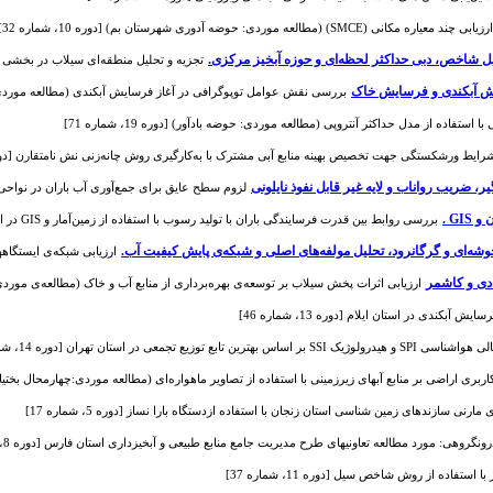
 موردی: حوضه آدوری شهرستان بم) [دوره 10، شماره 32]
ل شاخص، دبی حداکثر لحظه‌ای و حوزه آبخیز مرکزی.
تجزیه و تحلیل منطقه‌ای سیلاب در بخشی از حوزه 
ش آبکندی و فرسایش خاک
بررسی نقش عوامل توپوگرافی در آغاز فرسایش آبکندی (مطالعه موردی: درّه‌شهر 
تفاده از مدل حداکثر آنتروپی (مطالعه موردی: حوضه بادآور) [دوره 19، شماره 71]
ایط ورشکستگی جهت تخصیص بهینه منابع آبی مشترک با به‌کارگیری روش چانه‌زنی نش نامتقارن [دوره 16، شماره 
ر، ضریب رواناب و لایه غیر قابل نفوذ نایلونی
لزوم سطح عایق برای جمع‌آوری آب باران در نواحی نیمه‌خشک
GI .
بررسی روابط بین قدرت فرسایندگی باران با تولید رسوب با استفاده از زمین‌آمار و GIS در استان اردبیل [دوره 4، شماره 10]
خوشه‌ای و گرگانرود، تحلیل مولفه‌های اصلی و شبکه‌ی پایش کیفیت آب.
ارزیابی شبکه‌ی ایستگاهها
ادی و کاشمر
ارزیابی اثرات پخش سیلاب بر توسعه‌ی بهره‌برداری از منابع آب و خاک (مطالعه‌ی موردی: ایستگ
بکندی در استان ایلام [دوره 13، شماره 46]
عی در استان تهران [دوره 14، شماره 48]
بری اراضی بر منابع آبهای زیرزمینی با استفاده از تصاویر ماهواره‌ای (مطالعه موردی:چهارمحال بختیاری) [دوره 9
ارنی سازندهای زمین شناسی استان زنجان با استفاده ازدستگاه بارا نساز [دوره 5، شماره 17]
گروهی: مورد مطالعه تعاونی‏های طرح مدیریت جامع منابع طبیعی و آبخیزداری استان فارس [دوره 8، شماره 24]
ستفاده از روش شاخص سیل [دوره 11، شماره 37]