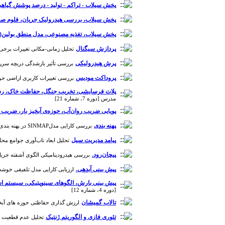
پخش سیلاب - تراکم - تولید - درصد پوشش گیاهی
پخش سیلاب، بررسی هیدرولیک جریان، فلوم صحرا
پخش سیلاب، تغذیه مصنوعی، مدل منطق بولین(BLM)، چرداول، GIS
پردازش سیگنال
تحلیل زمانی-مکانی تغییرات برخی مؤلفه‌
پرش هیدرولیکی
بررسی تأثیر بازشدگی دریچه سرریز ا
پروداکت مودیس
بررسی تغییرات کاربری اراضی حوزه آبخی
پلات فرسایشی، تخریب جنگل، حفاظت خاک، رس
مدرس [دوره 7، شماره 21]
پویایی ضریب روان‌آب، حوزه‌ی آبخیز بار، ضریب 
پهنه بندی
بررسی کارایی مدلSINMAP در پهنه بندی خطر زمین لغزش (مطالعه موردی حوزه آبخیز سد ایلام) [دوره 5، شماره 15]
پیامد مدیریت سیل
تحلیل ابعاد تاب‌آوری جوامع محلی 
پیچان‌رود.
بررسی هیدرودینامیکی الگوی آشفته جریان و انتقال رسوب توسط مدل CCHE2D (مطالعه 
پیش بینی آبدهی.
ارزیابی کارایی مدل تلفیقی خوشه بندی 
پیش بینی بارش، الگوهای سینوپتیکی، سیستم اس
[دوره 4، شماره 12]
تالاب گمیشان
ارزش گذاری حفاظتی حوزه های آبخیز با
تئوری فازی و الگوریتم ژنتیک
تحلیل عدم قطعیت مقدار