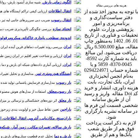
الگوی زمانی بارش.
شبیه سازی آبنمود بارش- رواناب 
هزینه های بررسی مقاله
با توجه به مجوز اخذ شده از
انتقال اطلاعات
ارزیابی کیفی تراکم ایستگاه های هیدرو
دفتر سیاست‌گذاری و
انتقال رسوب
ضریب دبی سرریزهای جانبی لبه تیز مستطیل
برنامه‌ریزی و امور
پژوهشی وزارت علوم،
انحنای سازه
بررسی چگونگی تأثیرپذیری ضریب دبی از برخ
تحقیقات و فناوری، از تاریخ
اندوده‌ی سطحی، پایداری خاکدانه، میکرومرفولوژ
01. 06. 1402 به‌منظور چاپ
مقاله، مبلغ 6.500.000 ریال
ایران
بررسی روند تغییرات دماهای فرین آینده ایران با استفاده از داده‌
دریافت می‌شود. این مبالغ
ایران
ارزیابی و شناخت تغییر اقلیم در ایران زمین طی دهه‌های
باید به شماره کارت 8592-
0045-8370- 5859 و یا
ایران.
ارزیابی آماری داده‌های شبکه ای بارش و دما با داده‌
شماره حساب 0294224971
ایستگاه هیدرومتری تمر.
مدلسازی و تحلیل تغییرات رژ
به‌نام انجمن آبخیزداری
ایران، بانک تجارت، بابت
بار رسوب
مدل‌سازی فرسایش پاشمانی تولید شده در بار
هزینه داوری، انتشار و خرید
بار رسوب‌معلق.
استفاده از مدل‌های هوش مصنوعی بر
کد Doi مقاله واریز و رسید
آن از طریق سامانه
بار معلق
اثر دوره‌های خشکسالی و ترسالی بر میزان رسوب
شخصی قسمت این فرم ها
باراجین
تعیین نقاط سیل خیز و اولویت بندی زیرحوزه ها در حوزه آبخیز بارا
در سامانه نشریه بارگزاری
شود.
باران‌سنج، مکان‌یابی، آنتروپی انتقال اطلاعات، ا
لازم به ذکر است پرداخت
بارش سالانه، تغییرات مکانی، زمین آمار، شبکه‌
فوق هم از طریق شعب
بانک‌‌ها و هم از طریق
بارش و دما
تحلیل عدم قطعیت سناریوهای بارش و دمای حوض