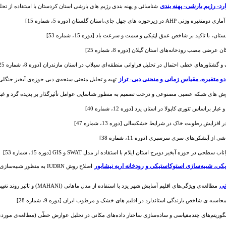
د- رژیم بارشی- پهنه بندی
شناسائی و پهنه بندی رژیم های بارشی استان کردستان با استفاده از تحلیل خوشه ا
ای چهل چای،استان گلستان [دوره 5، شماره 15]
، با تاکید بر شاخص عمق اپتیکی و سمت و سرعت باد [دوره 15، شماره 53]
عرضی مصب رودخانه‌های استان گیلان [دوره 8، شماره 25]
تاورهای خطی احتمال در تحلیل فراوانی منطقه‌ای سیلاب در استان مازندران [دوره 8، شماره 25]
و متغیره، مقیاس ‌زمانی و منحنی دبی- تراز
تهیه و تحلیل منحنی سنجه‌ی دبی حوزه‌ی آبخیز جنگلی آموز
ی شبکه عصبی مصنوعی و درخت تصمیم به منظور شناسایی عوامل تأثیرگذار بر پدیده گرد و غبار (مطالعه مو
براساس تئوری کاپولا در استان یزد [دوره 12، شماره 40]
فزایش رطوبت خاک در شرایط خشکسالی [دوره 13، شماره 47]
آبشکن‌های سری سرسپری [دوره 11، شماره 38]
 حوزه‌ آبخیز دویرج استان ایلام با استفاده از مدل SWAT و GIS [دوره 15، شماره 53]
یکی، شبیه‌سازی استوکاستیکی و رودخانه اریه نیشابور
اصلاح روش IUDRN به منظ
نی
مطالعه‌ی ویژگی‌های اقلیم آسایش شهر یزد با استفاده از مدل ماهانی (MAHANI) و تاثیر روند تغییر اقلیم بر روی آن [دوره 3، شماره 7]
سبه ی شاخص بارندگی استاندارد در اقلیم های خشک و مرطوب ایران [دوره 9، شماره 28]
لگوریتم‌های چندمقیاسی و ساده‌سازی ساختار داده‌های مکانی در تحلیل عوارض خطّی (مطالعه‌ی موردی: شبکه‌ی ه