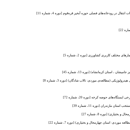
قال در رودخانه‌های فصلی حوزه آبخیز قره‌قوم [دوره 4، شماره 11]
ی مختلف کاربری کشاورزی [دوره 2، شماره 5]
وژیکی (مطالعه‌ی موردی: تالاب شادگان) [دوره 3، شماره 8]
اه‌های حوضه کرخه [دوره 20، شماره 72]
 مازندران [دوره 11، شماره 39]
اری) [دوره 8، شماره 27]