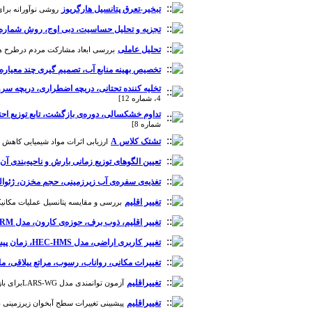
تبخیر-تعرق پتانسیل هارگریوز
روشی نوآورانه برای م
تجزیه و تحلیل حساسیت، دبی اوج، روش شماره منحنی، 
تحلیل عاملی
بررسی ابعاد مشارکت مردم درطرح های آبخیز
تخصیص بهینه منابع آب، تصمیم گیری چند معیاره، AHP، مدل SARIMA و آبخیز سد بوستا
تخلیه کننده تحتانی، دریچه‌ اضطراری، دریچه‌ 
4، شماره 12]
تداوم خشکسالی، دوره‌ی بازگشت، تابع توزیع اح
شماره 8]
تشتک کلاس A
ارزیابی اثرات مواد شیمیایی کاهش تبخ
تعیین الگوهای توزیع زمانی بارش و ناحیه‌بندی آن 
تغذیه‌ی سفره‌ی آب زیرزمینی، حجم مخزن، ژئوا
تغییر اقلیم
بررسی و مقایسه پتانسیل عملیات مکانیکی آ
تغییر اقلیم، ذوب برف، حوزه‌ی کارون، مدل SRM ، مدل ECHAM4 و رود کارون
تغییر کاربری اراضی، مدل HEC-HMS، زمان پیش هشدار، گلابدره- دربند و عملیات آبخیزداری.
تغییرات مکانی، رواناب، رسوب، مراتع ییلاقی، ما
تغییراقلیم
آزمون توانمندی مدل LARS-WGبرای بازتولید داده های روزانه اقلیمی کرمانشاه [دوره 13، شماره 45]
تغییراقلیم
پیش‎بینی تغییرات سطح آبخوان زیرزمینی دشت یزد-اردکان با استفاده از مدل های شبکه عصبی و مدل تجزیه رگرسیون چندگانه خطی هیدروگراف آبخوان [دوره 12، شماره 42]