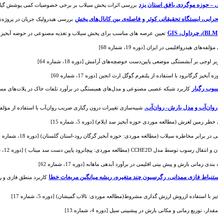
 – حوزه موگردی بافق استان یزد
بررسی اثرات پخش سیلاب بر برخی خصوصیات کمی پوشش گیاهی (مطالعه
یی، ایستگاه تحقیقاتی کوثر و فاصله‌ی بین کانال‌های پخش
بررسی هیدرولیک جریان در پروژه‌ی پخ
تعیین عرصه های مناسب برای پخش سیلاب و تغذیه مصنوعی در حوضه آبخیز چرداول است
های هیدرواقلیمی در ایران [دوره 19، شماره 68]
وجی بر آبشستگی موضعی پایین‌دست حوضچه‌های آرامش [دوره 18، شماره 64]
ز گرگانرود با استفاده از پلتفرم گوگل ارث انجین [دوره 17، شماره 60]
وب رگبار
کاربرد شبکه عصبی مصنوعی و مدل‌های همبستگی در برآورد تلفات خاک در پلات‌های مس
روان‌آب و مدل بارش- روان‌آب.
شبیه‌سازی تغییرات درون رگباری ضریب روان‌آب با استفاده از مؤلفه‌های بار
در برابر مخاطره سیلاب (مطالعه موردی: حوزه آبخیز گرگان رود-استان گلستان) [دوره 18، شماره 65]
موردی: پیچانرود پایین دست سد میناب ) [دوره 12، شماره 40]
زمانی بارش و پیش بینی اقلیمی در برآورد آبدهی ماهانه [دوره 17، شماره 62]
تنباط فازی ممدانی، رگرسیون چند متغیره، ریشه میانگین مربعات خطا
کاربرد منطق فازی و ر
 استفاده ازروش ارزش گذاری مشروط(مطالعه موردی: تالاب گمیشان) [دوره 5، شماره 17]
، توزیع زمانی و مکانی بارش در پیشبینی سیل [دوره 4، شماره 13]