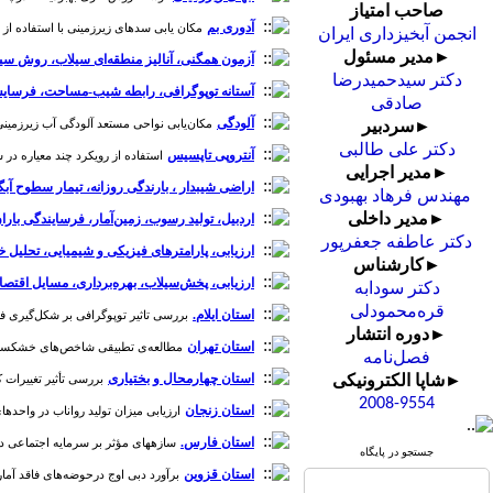
صاحب امتیاز
آدوری بم
مکان یابی سدهای زیرزمینی با استفاده از ارزیابی چند معیاره مکانی (SMCE) (مطالعه
انجمن آبخیزداری ایران
►مدیر مسئول
آزمون همگنی، آنالیز منطقه‌ای سیلاب، روش سی
دکتر سیدحمیدرضا
آستانه توپوگرافی، رابطه شیب-مساحت، فرسای
صادقی
آلودگی
مکان‌یابی نواحی مستعد آلودگی آب زیرزمینی با اس
►سردبیر
دکتر علی طالبی
آنتروپی تاپسیس
استفاده از رویکرد چند معیاره در شر
►مدیر اجرایی
اراضی شیبدار ، بارندگی روزانه، تیمار سطوح آبگی
مهندس فرهاد بهبودی
►مدیر داخلی
اردبیل، تولید رسوب، زمین‌آمار، فرسایندگی باران و S
دکتر عاطفه جعفرپور
ارزیابی، پارامترهای فیزیکی و شیمیایی، تحلیل 
►کارشناس
ارزیابی، پخش‌سیلاب، بهره‌برداری، مسایل اقتص
دکتر سودابه
قره‌محمودلی
استان ایلام.
بررسی تاثیر توپوگرافی بر شکل‌گیری فرسایش آ
►دوره انتشار
استان تهران
مطالعه‌ی تطبیقی شاخص‌های خشکسالی هواشناسی SPI و هیدرولوژیک SSI بر اساس بهترین تابع توزیع تجم
فصل‌نامه
استان چهارمحال و بختیاری
بررسی تأثیر تغییرات کار
►شاپا الکترونیکی
2008-9554
استان زنجان
ارزیابی میزان تولید رواناب در واحدهای م
استان فارس.
سازه‏های مؤثر بر سرمایه اجتماعی درون‏
جستجو در پایگاه
استان قزوین
برآورد دبی اوج درحوضه‌های فاقد آمار با ا