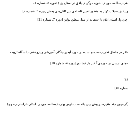
 موردی: حوزه موگردی بافق در استان یزد) [دوره 8، شماره 24]
ش سیلاب کوثر به منظور تعیین فاصله‌ی بین کانال‌های پخش [دوره 3، شماره 7]
ان ایلام با استفاده از مدل منطق بولین [دوره 7، شماره 21]
تقر در مناطق تخریب ‌شده و نشده در حوزه آبخیز جنگلی آموزشی و پژوهشی دانشگاه تربیت
شی در حوزه‌ی آبخیز بار نیشابور [دوره 4، شماره 10]
گرسیون چند متغیره در پیش بینی بلند مدت بارش بهاره (مطالعه موردی: استان خراسان رضوی)