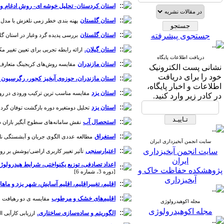
استان کردستان- تحلیل خوشه ای- روش ادغام وار
استان گلستان
پهنه بندی خطر زمی نلغزش با مدل آماری دومتغیره وزنی AHP در زیرحوزه ه
جستجوی پیشرفته
استان گلستان
بررسی پدیده گرد وغبار در استان گلستان
استان گیلان.
ارائه رابطه تجربی برای تعیین تغییر مکان 
دریافت اطلاعات پایگاه
استان مازندران
مقایسه روش‌های کریجینگ متعارف و گش
نشانی پست الکترونیک
خود را برای دریافت
استان مازندران، حوزه‌ی آبخیز کجور، رگرسیون د
اطلاعات و اخبار پایگاه،
استان یزد
مقایسه مناسب ترین ترکیب ورودی در روش ها
در کادر زیر وارد کنید.
استان یزد
تحلیل دومتغیره دوره بازگشت توفان گرد و غبار 
استحصال آب
نقش سامانه‌های سطوح آبگیر باران در ا
استغراق
مطالعه عددی الگوی جریان و آبشستگی ناشی از 
سایت انجمن آبخیزداری ایران
سایت انجمن آبخیزداری
اعتبارسنجی
تأثیر تغییر کاربری اراضی/پوشش بر رواناب سطحی در
ایران
اعداد تصادفی، توزیع یکنواختی، شرایط هیدرولوژ
پژوهشکده حفاظت خاک و
[دوره 3، شماره 6]
آبخیزداری
اقلیم، تغییراقلیم، اقلیم آسایش، شهر یزد و ماها
اقلیم‌های خشک و مرطوب
مقایسه ی دو رهیافت محا
مجله اکوهیدرولوژی
مجله اکوهیدرولوژی
الگوریتم و ساده‌سازی ساختاری.
ارزیابی کارآیی ا