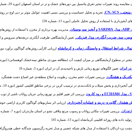
قایسه روند تغییرات تبخیر-تعرق پتانسیل بین دوره‌های خشک و تر در استان اصفهان [دوره 20، شماره 72]
CN، SCS.
تجزیه و تحلیل حساسیت و بررسی نسبی اهمیت عوامل موثر بر دبی اوج در روش شماره من
داری با استفاده از روش تحلیل عاملی [دوره 11، شماره 36]
ن.
مدیریت بهره برداری از مخزن با استفاده از روش‌های تصمی
سرویس، سد، ضریب آبگذری، مدل فیزیکی.
تعیین آزمایشگاهی ظرفیت آبگذری دریچه‌های سرویس و اضط
تمال، شرایط استقلال و وابستگی زمانی و کرمانشاه
یر در سطوح آزمایشگاهی بر میزان کیفیت آب (مطالعه موردی مناطق نیمه‌خشک کوهستانی) [دوره 17، شماره 63]
در ایران
تعیین الگوهای توزیع زمانی بارش و ناحیه‌بندی آن در ایران [دوره 3، شماره 6]
لکتریک و هشتگرد.
بررسی تغییرات حجم مخزن، رطوبت و املاح منطقه‌ی غیر اشباع دشت هشتگرد بمنظور ارزی
بخیزداری و پخش سیلاب و بانکت‌بندی در ترسیب کربن در برخی مناطق اقلیمی کشور [دوره 10، شماره 34]
بررسی اثر تغییر اقلیم بر توزیع زمانی جریان رواناب ناشی از ذوب برف در 
ارزیابی اثر سناریوهای گوناگون کاربری اراضی حوضه رو
زندران.
بررسی تغییرات مکانی رواناب و رسوب مرتع ییلاقی نشو در استان مازندران [دوره 7، شماره 21]