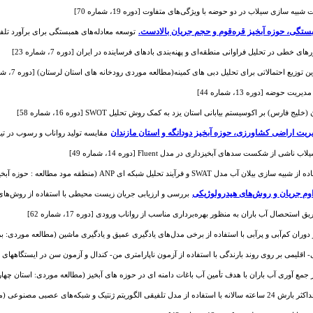
 سازی سیلاب در دو حوضه با ویژگی‌های متفاوت [دوره 19، شماره 70]
بستگی، حوزه آبخیز ‌قره‌قوم و حجم‌ جریان ‌بالادست.
توسعه معادله‌های همبستگی برای برآورد تلفات انت
ای خطی در تحلیل فراوانی منطقه‌ای و پهنه‌بندی بادهای فرساینده در ایران [دوره 7، شماره 23]
 توزیع احتمالاتی برای تحلیل دبی های کمینه(مطالعه موردی رودخانه های استان لرستان) [دوره 7، شماره 22]
رس) بر اکوسیستم بیابانی استان یزد به کمک روش تحلیل SWOT [دوره 16، شماره 58]
یت اراضی کشاورزی، حوزه آبخیز دودانگه و استان مازندان
مقایسه تولید رواناب و رسوب در تیمارها
از شکست سدهای آبخیزداری در مدل Fluent [دوره 14، شماره 49]
ه ای ANP (منطقه مود مطالعه : حوزه آبخیز جامیشان ، استان کرمانشاه) [دوره 13، شماره 45]
وم جریان و روش‌های هیدرولوژیکی
بررسی و ارزیابی جریان زیست محیطی با استفاده از روش‌های هیدرول
ستحصال آب باران به منظور بهره‌برداری مناسب از رواناب ورودی [دوره 17، شماره 62]
وران کم‌آبی و پرآبی با استفاده از برخی مدل‌های یادگیری عمیق و یادگیری ماشین (مطالعه موردی: برخی ایستگ
می بر روی روند بارندگی با استفاده از آزمون ناپارامتری من- کندال و آزمون سن در ایستگاههای منتخب استان
وری آب باران با هدف تأمین آب باغات دامنه ای در حوزه های آبخیز (مطالعه موردی: استان چهارمحال و بختی
ه موردی: استان چهارمحال و بختیاری) [دوره 7، شماره 22]