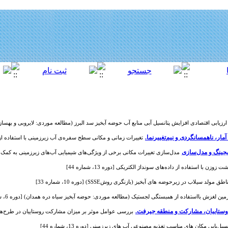
ارزیابی اقتصادی افزایش پتانسیل آبی منابع آب حوضه آبخیز سد البرز (مطالعه موردی: لایروبی و بهسازی آب بندان
مار، ناهمسانگردی و نیم‌تغییرنما.
تغییرات زمانی و مکانی سطح سفره‌ی آب زیرزمینی با استفاده از زمین‌آمار 
یجینگ و مدل‌سازی
مدل‌سازی تغییرات مکانی برخی از ویژگی‌های شیمیایی آب‌های زیرزمینی به کمک روش‌های 
ن با استفاده از داده‌های سونداژ الکتریکی [دوره 13، شماره 44]
یلاب در زیرحوضه های آبخیز (بازنگری روشSSSE) [دوره 10، شماره 33]
 لغزش بااستفاده از همبستگی لجستیک (مطالعه موردی: حوضه آبخیز سیاه دره همدان) [دوره 6، شماره 19]
روستاییان، مشارکت و منطقه جیرفت.
بررسی عوامل موثر بر میزان مشارکت روستاییان در طرح‌های آبخیز
ل‌یابی مکان های مناسب تغذیه مصنوعی آب های زیرزمینی [دوره 13، شماره 44]