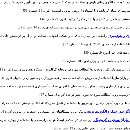
با توجه به الگوی زمانی بارش و استفاده از شبکه عصبی مصنوعی در حوزه آبریز معرف کسیلیان [دوره 5، شماره
متری استان کرمانشاه با استفاده از روش آنتروپی گسسته [دوره 16، شماره 58]
ی شکل در کانالهای با بستر متحرک و ثابت [دوره 9، شماره 30]
ی پارامترهای بی‌بعد در مدل سرریز- دریچه نیم-استوانه‌ای [دوره 10، شماره 32]
ی و نفوذپذیری.
رابطه‌ی بین پایداری خاکدانه و تشکیل اندوده‌ی سطحی و اثر آن بر فرسایش خاک در شرایط آ
های CMIP5 [دوره 16، شماره 57]
 اخیر [دوره 9، شماره 30]
های مشاهده ای در ایران [دوره 10، شماره 35]
یم هیدرولوژیکی رودخانه ها (مطالعه موردی: رودخانه گرگانرود، ایستگاه هیدرومتری تمر) [دوره 11، شماره 37]
ان‌ساز با استفاده از سه روش شبکه عصبی مصنوعی، نوروفازی و ماشین‌بردار پشتیبان [دوره 10، شماره 35]
ای مدل‌سازی رسوب معلق در حوضه‌های با اجرای عملیات آبخیزداری (منطقه مورد مطالعه: حوضه قلعه‌گل اس
 ویژه (مطالعه موردی: حوزه آبخیز کرخه) [دوره 8، شماره 27]
جین شهر قزوین با استفاده از تلفیق مدلHEC-HMS و سیستم اطلاعات جغرافیایی [دوره 9، شماره 29]
لگوریتم ژنتیک و الگوریتم ترتیبی.
مکان‌یابی ایستگاههای باران‌سنجی با استفاده از آنتروپی [دوره 4، شماره 11]
ی باران سنجی و کریجینگ.
بررسی تراکم شبکه‌ی ایستگاههای باران‌سنجی با استفاده از روش‌های زمین آم
ه سیرا تحت اثر تغییر اقلیم [دوره 13، شماره 46]