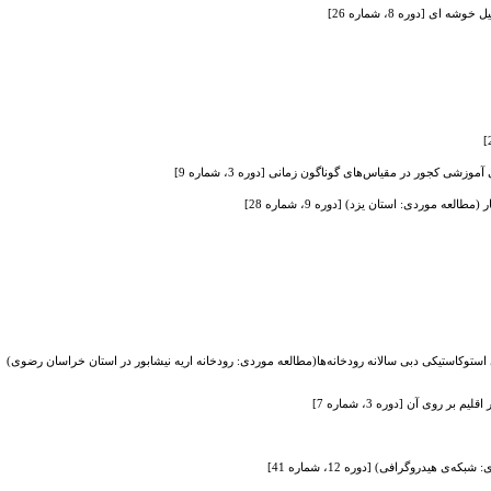
ی [دوره 8، شماره 26]
شی کجور در مقیاس‌های گوناگون زمانی [دوره 3، شماره 9]
ردی: استان یزد) [دوره 9، شماره 28]
ور شبیه‌سازی استوکاستیکی دبی سالانه رودخانه‌ها(مطالعه موردی: رودخانه اریه نیشابور در استان خراسان رضوی)
یدروگرافی) [دوره 12، شماره 41]