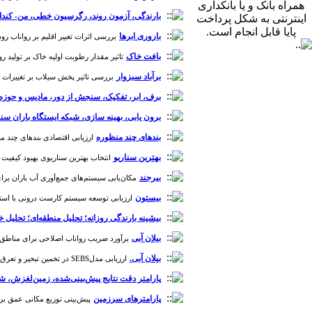
همراه بانک و یا بانکداری
بارندگی، آزمون روند، رگرسیون خطی، من- کندا
اینترنتی به شکل پرداخت
پایا قابل انجام است.
باروری ابرها
بررسی اثرات تغییر اقلیم بر رواناب رودخان
بافت خاک
تاثیر مقدار رطوبت اولیه خاک بر تولید روان
برآباد سبزوار
بررسی تاثیر پخش سیلاب بر تغییرات کمی 
برف، ابر، تفکیک، سنجش از دور، مادیس و حوزه‌ی
برون یابی، بهینه سازی، شبکه ایستگاه باران سن
بندهای چند منظوره
ارزیابی اقتصادی بندهای چند منظو
بهترین سناریو
انتخاب بهترین سناریوی بهبود کیفیت آب 
بیرجند
مکان‌یابی سیستم‌های جمع‌آوری آب باران برای مصارف
بیستون
ارزیابی توسعه سیستم کارست درونی با استفاده از 
بیشینه بارندگی روزانه؛ تحلیل منطقه‌ای؛ تحلی
بیلان آبی
برآورد ضریب رواناب اصلاحی برای مناطق همگن هیدرولوژیکی منطقه 9 شهرداری مشهد با
بیلان آبی.
ارزیابی مدلSEBS در تخمین تبخیر و تعرق واقعی با تأکید بر مدیریت پایدار منابع آب دشت چنداب تهران [دوره 19، شماره 68]
پارامتر دقت نتایج پیش‌بینی‌شده، زمین‌لغزش، 
پارامترهای سرزمین
پیش‌بینی توزیع مکانی عمق برف 