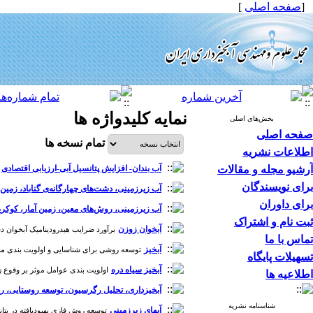
[
صفحه اصلی
]
نمایه کلیدواژه ها
بخش‌های اصلی
صفحه اصلی
تمام نسخه ها
اطلاعات نشریه
آرشیو مجله و مقالات
آب بندان- افزایش پتانسیل آبی-ارزیابی اقتصادی
برای نویسندگان
آب زیرزمینی، دشت‌های چهارگانه‌ی گناباد، زمین آ
برای داوران
آب زیرزمینی، روش‌های معین، زمین آمار، کوکر
ثبت نام و اشتراک
آبخوان زوزن
برآورد ضرایب هیدرودینامیک آبخوان دشت زوز
تماس با ما
آبخیز
توسعه روشی برای شناسایی و اولویت ‌بندی مناطق مولد س
تسهیلات پایگاه
آبخیز سیاه دره
اولویت بندی عوامل موثر بر وقوع زمین
اطلاعیه ها
آبخیزداری، تحلیل رگرسیون، توسعه روستایی، 
شناسنامه نشریه
آبهای زیرزمینی
توسعه روش فازی بهبود‌یافته در پتانسی