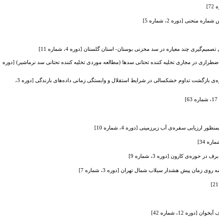
حنی [دوره 2، شماره 5]
م‌گیری چند معیاره در سد مخزنی بوستان- استان گلستان [دوره 4، شماره 11]
راری در مجاری تخلیه کننده تحتانی سدها (مطالعه موردی تخلیه کننده تحتانی سد نرماشیر) [دوره
ارزیابی کارآیی روش‌های گوناگون برآورد دوره‌ی بازگشت تداوم خشکسالی در شرایط استقلال و وابستگی زمانی داده‌های بارندگی [دوره 3،
ابی سفره‌ی آب زیرزمینی [دوره 4، شماره 10]
حوزه‌ی کارون [دوره 3، شماره 9]
ی زمان پیش هشدار سیلاب شمال تهران [دوره 3، شماره 7]