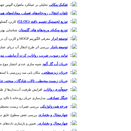
تفکیک مکانی
تحلیلی بر عملکرد ماهواره آلوس جهت شبیه
تلفات ‌انتقال، رودخانه‌های ‌فصلی، معادله‌های هم
توزیع لجستیک تعمیم یافته (GLOG)
کاربرد گشتاوره
توزیع ویکبای ورودهانه های گلستان
شناسایی بهترین
توسعه ابزار
معرفی الگوریتم MOGP و کاربرد آن در مدیریت حوضه [دوره 13، شماره 44]
توسعه پایدار
بررسی اثر طرح انتقال آب دریای عمان (خلیج فا
تولید رسوب، ضریب رواناب، کرت آزمایشی، مدیر
جریان آب گل آلود
شبیه سازی عددی انتشار موج سیلاب ناشی 
جریان زیرسطحی.
مکان یابی سد زیرزمینی با استفاده از شبیه سازی بیلان آب مدل SWAT و فرآیند تحلیل شبک
جریان زیست محیطی، تالاب شادگان، منحنی تدا
جمع‌آوری رواناب.
افزایش ظرفیت آب‌بندان‌ها از طریق ا
جنگل تصادفی.
مدل‌سازی جریان رودخانه با تاکید بر د
چرخه هیدرولوژیکی
بررسی تغییرات زیست محیطی- اقلی
چهارمحال و بختیاری
بررسی نقش سطوح عایق در جمع آ
چهارمحال و بختیاری.
تخمین و بازسازی داده‌های حداکثر بارش 24 ساعته سالانه با استفاده از مدل تلفیقی الگوریتم ژنتیک و شبکه‌های عصبی مصنوعی (مطالع