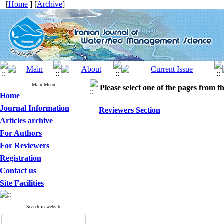
[
Home
] [
Archive
]
Main Menu
Please select one of the pages from the
Home
Journal Information
Reviewers Section
Articles archive
For Authors
For Reviewers
Registration
Contact us
Site Facilities
Search in website