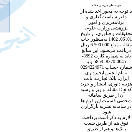
هزینه های بررسی مقاله
با توجه به مجوز اخذ شده از
دفتر سیاست‌گذاری و
برنامه‌ریزی و امور
پژوهشی وزارت علوم،
تحقیقات و فناوری، از تاریخ
01. 06. 1402 به‌منظور چاپ
مقاله، مبلغ 6.500.000 ریال
دریافت می‌شود. این مبالغ
باید به شماره کارت 8592-
0045-8370- 5859 و یا
شماره حساب 0294224971
به‌نام انجمن آبخیزداری
ایران، بانک تجارت، بابت
هزینه داوری، انتشار و خرید
کد Doi مقاله واریز و رسید
آن از طریق سامانه
شخصی قسمت این فرم ها
در سامانه نشریه بارگزاری
شود.
لازم به ذکر است پرداخت
فوق هم از طریق شعب
بانک‌‌ها و هم از طریق