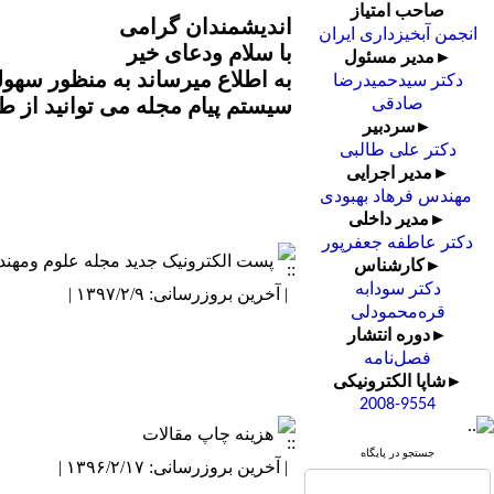
صاحب امتیاز
اندیشمندان گرامی
انجمن آبخیزداری ایران
با سلام ودعای خیر
►مدیر مسئول
به اطلاع میرساند به منظور سهول
دکتر سیدحمیدرضا
سیستم پیام مجله می توانید از 
صادقی
►سردبیر
دکتر علی طالبی
►مدیر اجرایی
مهندس فرهاد بهبودی
►مدیر داخلی
دکتر عاطفه جعفرپور
پست الکترونیک جدید مجله علوم ومهند
►کارشناس
دکتر سودابه
| آخرین بروزرسانی: ۱۳۹۷/۲/۹ |
قره‌محمودلی
►دوره انتشار
فصل‌نامه
►شاپا الکترونیکی
2008-9554
هزینه چاپ مقالات
جستجو در پایگاه
| آخرین بروزرسانی: ۱۳۹۶/۲/۱۷ |