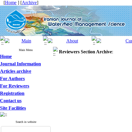
[
Home
] [
Archive
]
Main Menu
Reviewers Section
Archive
:
Home
Journal Information
Articles archive
For Authors
For Reviewers
Registration
Contact us
Site Facilities
Search in website