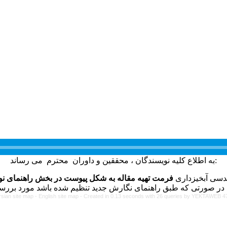
به اطلاع کلیه نویسندگان ، محققین و داوران محترم می رساند:
ندسی آبخیزداری
فرمت تهیه مقاله به شکل پیوست در بخش راهنمای نوی
rsian site map -
English site map
- Created in 0.13 seconds with 26 queries by YEKTAWEB 4