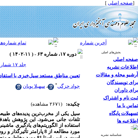
[
صفحه اصلی
]
بخش‌های اصلی
دوره ۱۷، شماره ۶۳ - ( ۱۱-۱۴۰۲ )
صفحه اصلی
جلد ۱۷ شماره ۶۳ صفحات ۵۰-۳۸
اطلاعات نشریه
آرشیو مجله و مقالات
تعیین مناطق مستعد سیل‌خیزی با استفا
برای نویسندگان
*
جواد چزگی
،
سهیلا پویان
برای داوران
ثبت نام و اشتراک
چکیده:
(۲۶۷۱ مشاهده)
تماس با ما
تسهیلات پایگاه
سیل یکی از مخرب‌ترین پدیده‌های طبیع
تلفات جانی می‌شود. این پژوهش باهدف 
اطلاعیه ها
استفاده از الگوریتم‌های یادگیری ماشین
مورد مطالعه
از 8 پارامتر تأثیرگذار و روش­های جنگل تصادفی،
شناسنامه نشریه