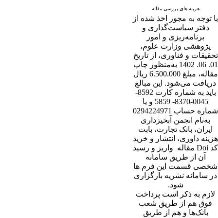
هزینه های بررسی مقاله
با توجه به مجوز اخذ شده از
دفتر سیاست‌گذاری و
برنامه‌ریزی و امور
پژوهشی وزارت علوم،
تحقیقات و فناوری، از تاریخ
01. 06. 1402 به‌منظور چاپ
مقاله، مبلغ 6.500.000 ریال
دریافت می‌شود. این مبالغ
باید به شماره کارت 8592-
0045-8370- 5859 و یا
شماره حساب 0294224971
به‌نام انجمن آبخیزداری
ایران، بانک تجارت، بابت
هزینه داوری، انتشار و خرید
کد Doi مقاله واریز و رسید
آن از طریق سامانه
شخصی قسمت این فرم ها
در سامانه نشریه بارگزاری
شود.
لازم به ذکر است پرداخت
فوق هم از طریق شعب
بانک‌‌ها و هم از طریق