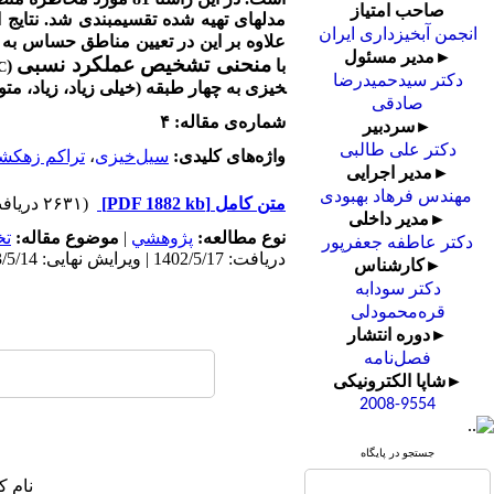
صاحب امتیاز
مدل­های تهیه شده تقسیم­بندی شد.
نتایج
انجمن آبخیزداری ایران
علاوه­ بر این در تعیین مناطق حساس 
►مدیر مسئول
منحنی تشخیص عملکرد نسبی
با
(
C
دکتر سیدحمیدرضا
خیزی به چهار طبقه (خیلی زیاد، زیاد، م
صادقی
شماره‌ی مقاله: ۴
►سردبیر
دکتر علی طالبی
واژه‌های کلیدی:
سیل‌خیزی
،
تراکم زهکش
►مدیر اجرایی
مهندس فرهاد بهبودی
متن کامل
[PDF 1882 kb]
(۲۶۳۱ دریافت)
►مدیر داخلی
نوع مطالعه:
پژوهشي
|
موضوع مقاله:
ت
دکتر عاطفه جعفرپور
دریافت: 1402/5/17 | ویرایش نهایی: 1403/5/14 | پذیرش: 1402/11/23 | انتشار: 1402/11/23 | انتشار الکترونیک: 1402/11/23
►کارشناس
دکتر سودابه
قره‌محمودلی
►دوره انتشار
فصل‌نامه
►شاپا الکترونیکی
2008-9554
جستجو در پایگاه
نام ک