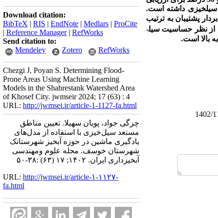
ر سیل­خیزی داشته است
.
Download citation:
دار پشتیبان به­ ترتیب
BibTeX
|
RIS
|
EndNote
|
Medlars
|
ProCite
طالعه از نظر حساسیت سیل­
|
Reference Manager
|
RefWorks
 بالا است.
Send citation to:
Mendeley
Zotero
RefWorks
Chezgi J, Poyan S. Determining Flood-
Prone Areas Using Machine Learning
Models in the Shahrestank Watershed Area
of Khosef City. jwmseir 2024; 17 (63) : 4
URL:
http://jwmsei.ir/article-1-1127-fa.html
چزگی جواد، پویان سهیلا. تعیین مناطق
مستعد سیل‌خیزی با استفاده از مدل‌های
یادگیری ماشین در حوزه آبخیز شهرستانک
شهرستان خوسف. مجله علوم ومهندسی
آبخیزداری ایران. ۱۴۰۲; ۱۷ (۶۳) :۳۸-۵۰
URL:
http://jwmsei.ir/article-۱-۱۱۲۷-
fa.html