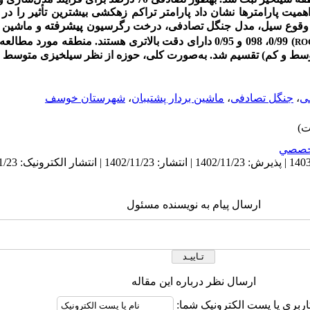
 اهمیت پارامترها نشان داد پارامتر تراکم زهکشی بیشترین تأثیر را د
پیشرفته
به وقوع سیل، مدل جنگل تصادفی، درخت رگرسیون
و ماشین بر
) 0/99، 098 و 0/95 دارای دقت بالاتری هستند. منطقه مورد م
RO
توسط و کم) تقسیم شد. به‌صورت کلی، حوزه از نظر سیل­خیزی متوسط به
ی
،
جنگل تصادفی
،
ماشین بردار پشتیبان
،
شهرستان خوسف
خصصي
ارسال پیام به نویسنده مسئول
ارسال نظر درباره این مقاله
اربری یا پست الکترونیک شما: