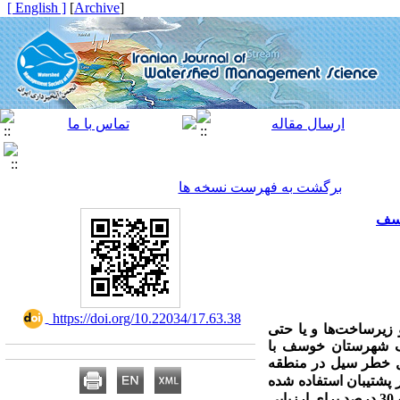
[ English ]
]
Archive
[
برگشت به فهرست نسخه ها
وسف
‎ https://doi.org/10.22034/17.63.38
زیرساخت‌ها و یا حتی
ک شهرستان
خوسف با
یل خطر سیل در
منطقه
 پشتیبان استفاده شده
است. در این راستا 81 مورد مخاطره منطقه سیل­خیز ثبت شد. به­طور تصادفی 70 درصد برای فرآیند مدل‌سازی و 30 درصد برای ارزیابی