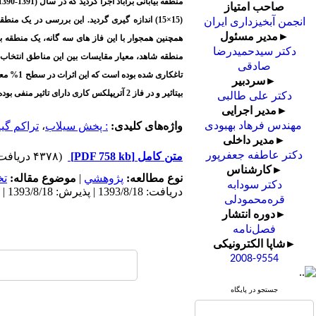
صاحب امتیاز
(15×15) اندازه گیری گردید. این بررسی در ی
انجمن آبخیزداری ایران
►مدیر مسئول
همچنین همجوار با این فاز های سه گانه، یک منطقه 
دکتر سیدحمیدرضا
منطقه شاهد، معیار مقایسات بین این مناطق انتخاب 
صادقی
►سردبیر
بی­تاثیر و در فاز 2 آتریپلکس کاری دارای تاثیر منفی بوده است. بنابراین اثر پخش سیلاب با توجه به گونه­ی دست کاشت منطقه تاثیر متفاوت بر روی گونه­ی بومی منطقه داشته است.
دکتر علی طالبی
►مدیر اجرایی
واژه‌های کلیدی:
: پخش سیلاب
،
تراکم گی
مهندس فرهاد بهبودی
►مدیر داخلی
دکتر عاطفه جعفرپور
متن کامل
[PDF 758 kb]
(۴۳۷۸ دریافت)
►کارشناس
نوع مطالعه:
پژوهشي
|
موضوع مقاله:
ت
دکتر سودابه
دریافت: 1393/8/18 | پذیرش: 1393/8/18 | انتشار: 1393/8/18 | انتشار الکترونیک: 1393/8/18
قره‌محمودلی
►دوره انتشار
فصل‌نامه
►شاپا الکترونیکی
2008-9554
جستجو در پایگاه