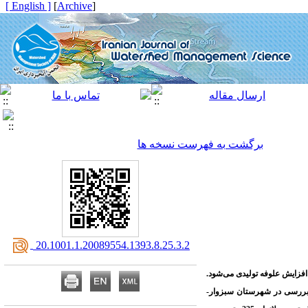
[ English ]
]
Archive
[
برگشت به فهرست نسخه ها
‎ 20.1001.1.20089554.1393.8.25.3.2
افزایش
علوفه
تولیدی
می
شود
.
 بررسی در شهرستان سبزوار-