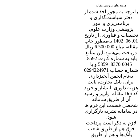
هزینه های بررسی مقاله
با توجه به مجوز اخذ شده از
دفتر سیاست‌گذاری و
برنامه‌ریزی و امور
پژوهشی وزارت علوم،
تحقیقات و فناوری، از تاریخ
01. 06. 1402 به‌منظور چاپ
مقاله، مبلغ 6.500.000 ریال
دریافت می‌شود. این مبالغ
باید به شماره کارت 8592-
0045-8370- 5859 و یا
شماره حساب 0294224971
به‌نام انجمن آبخیزداری
ایران، بانک تجارت، بابت
هزینه داوری، انتشار و خرید
کد Doi مقاله واریز و رسید
آن از طریق سامانه
شخصی قسمت این فرم ها
در سامانه نشریه بارگزاری
شود.
لازم به ذکر است پرداخت
فوق هم از طریق شعب
بانک‌‌ها و هم از طریق