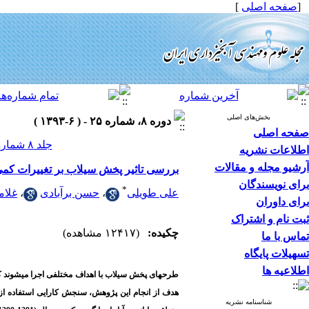
[
صفحه اصلی
]
بخش‌های اصلی
دوره ۸، شماره ۲۵ - ( ۶-۱۳۹۳ )
صفحه اصلی
جلد ۸ شماره ۲۵ صفحات ۱۴-۹
اطلاعات نشریه
آرشیو مجله و مقالات
بررسی تاثیر پخش سیلاب بر تغییرات کم
برای نویسندگان
*
علی طویلی
،
حسن برآبادی
،
غلام
برای داوران
ثبت نام و اشتراک
چکیده:
(۱۲۴۱۷ مشاهده)
تماس با ما
تسهیلات پایگاه
اطلاعیه ها
طرح­های
پخش
سیلاب
با
اهداف
مختلفی
اجرا
می­شوند
ک
هدف از انجام این پژوهش، سنجش کارایی استفاده از سی
شناسنامه نشریه