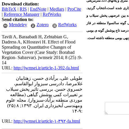
منطقه بیابانی برآباد اجرا گردید که در سال (1391-1390) مطالعه پارامترهای درصد تاج پوشش گیاهی و تراکم گیاهی به ترتیب توسط ترانسکت­های 100 متری و پلات­های 225 مترمربعی
Download citation:
غکاری شده است،انتخاب گردید.
BibTeX
|
RIS
|
EndNote
|
Medlars
|
ProCite
|
Reference Manager
|
RefWorks
شده بین عرصه­ی پخش سیلاب و
Send citation to:
 گونه سالسولا منطقه در فاز
Mendeley
Zotero
RefWorks
لاب بر میزان تراکم گیاهی و درصد تاج پوشش گونه ی بومی
Tavili A, Baraabadi H, Zehtabian G,
Dadress A, KHosravi H. Effect of Flood
Spreading on Quantitative Changes of
Vegetation Cover (Case Study: Borabad
Region- Sabzevar). jwmseir 2014; 8 (25) :9-
14
URL:
http://jwmsei.ir/article-1-392-fa.html
طویلی علی، برآبادی حسن، زهتابیان
غلامرضا، دادرسی سبزوار ابوالقاسم،
خسروی حسن. بررسی تاثیر پخش سیلاب
بر تغییرات کمی پوشش گیاهی (مطالعه
موردی منطقه برآباد-سبزوار). مجله علوم
ومهندسی آبخیزداری ایران. ۱۳۹۳; ۸ (۲۵)
:۹-۱۴
URL:
http://jwmsei.ir/article-۱-۳۹۲-fa.html