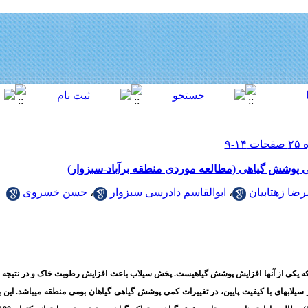
ی پوشش گیاهی (مطالعه موردی منطقه برآباد-سبزوار)
رضا زهتابیان
،
ابوالقاسم دادرسی سبزوار
،
حسن خسروی
ه
یکی
از
آنها
افزایش
پوشش
گیاهیست
. پخش
سیل
ب
باعث
افزایش رطوبت
خاک
و
در
نتیجه
لاب­های با کیفیت پایین،
در تغییرات کمی پوشش گیاهی گیاهان بومی منطقه می­باشد. این