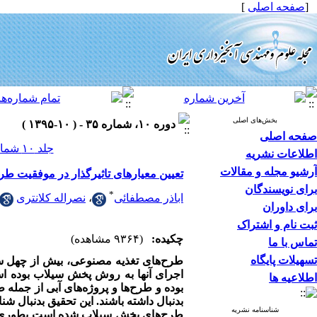
[
صفحه اصلی
]
بخش‌های اصلی
دوره ۱۰، شماره ۳۵ - ( ۱۰-۱۳۹۵ )
صفحه اصلی
جلد ۱۰ شماره ۳۵ صفحات ۸-۱
اطلاعات نشریه
آرشیو مجله و مقالات
تعیین معیارهای تاثیرگذار در موفقیت 
برای نویسندگان
*
اباذر مصطفائی
،
نصراله کلانتری
برای داوران
ثبت نام و اشتراک
چکیده:
(۹۳۶۴ مشاهده)
تماس با ما
تسهیلات پایگاه
طرح‌های تغذیه مصنوعی،
بیش از
چهل س
اجرای آنها به روش پخش سیلاب بوده اس
اطلاعیه ها
بوده و طرح‌ها و پروژه‌های آبی از جمله
بدنبال داشته باشند
.
این تحقیق بدنبال شن
شناسنامه نشریه
طرح‌های پخش سیلاب شده است بطوری