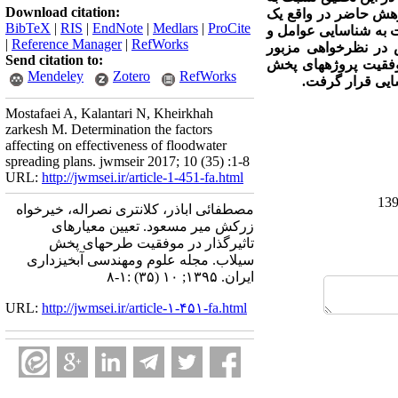
Download citation:
وهش حاضر در واقع یک
BibTeX
|
RIS
|
EndNote
|
Medlars
|
ProCite
ت به شناسایی عوامل و
|
Reference Manager
|
RefWorks
ناد به تجربیات خویش در نظرخواهی مزبور
Send citation to:
ایط حاکم بر کشور، 16 عامل یا معیار در موفقیت پروژه­های پخش
Mendeley
Zotero
RefWorks
سایی قرار گرفت.
Mostafaei A, Kalantari N, Kheirkhah
zarkesh M. Determination the factors
affecting on effectiveness of floodwater
spreading plans. jwmseir 2017; 10 (35) :1-8
URL:
http://jwmsei.ir/article-1-451-fa.html
مصطفائی اباذر، کلانتری نصراله، خیرخواه
زرکش میر مسعود. تعیین معیارهای
تاثیرگذار در موفقیت طرحهای پخش
سیلاب. مجله علوم ومهندسی آبخیزداری
ایران. ۱۳۹۵; ۱۰ (۳۵) :۱-۸
URL:
http://jwmsei.ir/article-۱-۴۵۱-fa.html