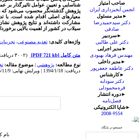
صاحب امتیاز
شناسایی و تعیین عوامل تاثیرگذار بر 
انجمن آبخیزداری ایران
پژوهش گذشته‌نگر محسوب می‌شود که در آ
►مدیر مسئول
معیارهای
اصلی
دکتر سیدحمیدرضا
سیلاب در کشور از اهمیت بالایی برخوردا
صادقی
►سردبیر
واژه‌های کلیدی:
تغذیه مصنوعی
،
تجربیات
دکتر علی طالبی
►مدیر اجرایی
متن کامل
[PDF 721 kb]
(۳۰۰۲ دریافت)
مهندس فرهاد بهبودی
►مدیر داخلی
نوع مطالعه:
پژوهشي
|
موضوع مقاله:
ت
دکتر عاطفه جعفرپور
دریافت: 1394/1/18 | ویرایش نهایی: 1395/11/9 | پذیرش: 1395/5/26 | انتشار: 1395/10/1 | انتشار الکترونیک: 1395/10/1
►کارشناس
دکتر سودابه
قره‌محمودلی
►دوره انتشار
فصل‌نامه
►شاپا الکترونیکی
2008-9554
جستجو در پایگاه
نام ک