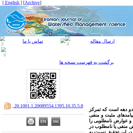
[ English ]
]
Archive
[
برگشت به فهرست نسخه ها
‎ 20.1001.1.20089554.1395.10.35.5.8
دو
دهه است که تمرکز
یامدهای مثبت و منفی
 و عوارض نامطلوبی را
ض منفی یا نامطلوب در
در این تحقیق نسبت به