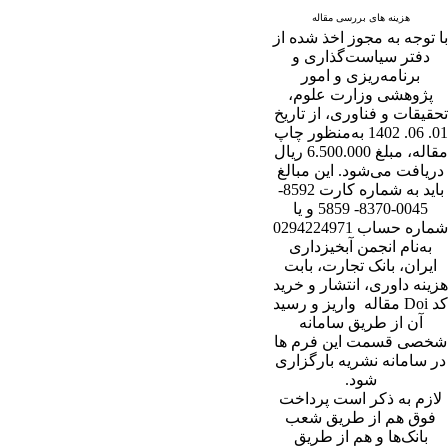
هزینه های بررسی مقاله
با توجه به مجوز اخذ شده از
دفتر سیاست‌گذاری و
برنامه‌ریزی و امور
پژوهشی وزارت علوم،
تحقیقات و فناوری، از تاریخ
01. 06. 1402 به‌منظور چاپ
مقاله، مبلغ 6.500.000 ریال
دریافت می‌شود. این مبالغ
باید به شماره کارت 8592-
0045-8370- 5859 و یا
شماره حساب 0294224971
به‌نام انجمن آبخیزداری
ایران، بانک تجارت، بابت
هزینه داوری، انتشار و خرید
کد Doi مقاله واریز و رسید
آن از طریق سامانه
شخصی قسمت این فرم ها
در سامانه نشریه بارگزاری
شود.
لازم به ذکر است پرداخت
فوق هم از طریق شعب
بانک‌‌ها و هم از طریق