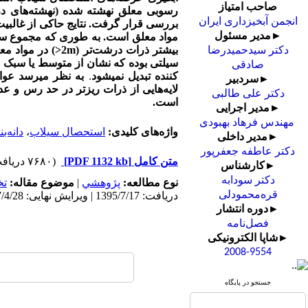
صاحب امتیاز
انجمن آبخیزداری ایران
►مدیر مسئول
بیشتر ذرات درشت‌تر (
m
2
<
) در مواد مع
دکتر سیدحمیدرضا
سیلتی بوده که نشان از متوسط یا سبک بو
صادقی
کننده تبدیل نمی­شود
.
به نظر می­رسد عوام
►سردبیر
لایه‌هایی از ذرات ریزتر در حد رس و ع
دکتر علی طالبی
است.
►مدیر اجرایی
مهندس فرهاد بهبودی
واژه‌های کلیدی:
استحصال سیلاب
،
دانه‌
►مدیر داخلی
دکتر عاطفه جعفرپور
متن کامل
[PDF 1132 kb]
(۷۶۸۰ دریافت)
►کارشناس
دکتر سودابه
نوع مطالعه:
پژوهشي
|
موضوع مقاله:
ت
قره‌محمودلی
دریافت: 1395/7/17 | ویرایش نهایی: 1397/4/28 | پذیرش: 1396/11/10 | انتشار: 1397/4/28 | انتشار الکترونیک: 1397/4/28
►دوره انتشار
فصل‌نامه
►شاپا الکترونیکی
2008-9554
جستجو در پایگاه