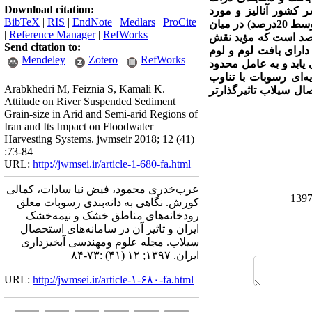
Download citation:
انه رسوبگذاری شده از سراسر کشور آنالیز و مورد
BibTeX
|
RIS
|
EndNote
|
Medlars
|
ProCite
بررسی قرار گرفت. نتایج حاکی از غالبیت مقدار سیلت (به طور متوسط 46درصد) و شن خیلی ریز (به طور متوسط 20درصد) در میان
|
Reference Manager
|
RefWorks
به طوری که مجموع سیلت و شن در رسوبات حداقل 66 و حداکثر 93 درصد با میانگین 83 درصد است که مؤید نقش
Send citation to:
دارای بافت لوم و لوم
Mendeley
Zotero
RefWorks
یابد و به عامل محدود
‌ای رسوبات با تناوب
Arabkhedri M, Feiznia S, Kamali K.
ال سیلاب تاثیرگذارتر
Attitude on River Suspended Sediment
Grain-size in Arid and Semi-arid Regions of
Iran and Its Impact on Floodwater
Harvesting Systems. jwmseir 2018; 12 (41)
:73-84
URL:
http://jwmsei.ir/article-1-680-fa.html
عرب‌خدری محمود، فیض نیا سادات، کمالی
کورش. نگاهی به دانه‌بندی رسوبات معلق
رودخانه‌های مناطق خشک و نیمه‌خشک
ایران و تاثیر آن در سامانه‌های استحصال
سیلاب. مجله علوم ومهندسی آبخیزداری
ایران. ۱۳۹۷; ۱۲ (۴۱) :۷۳-۸۴
URL:
http://jwmsei.ir/article-۱-۶۸۰-fa.html