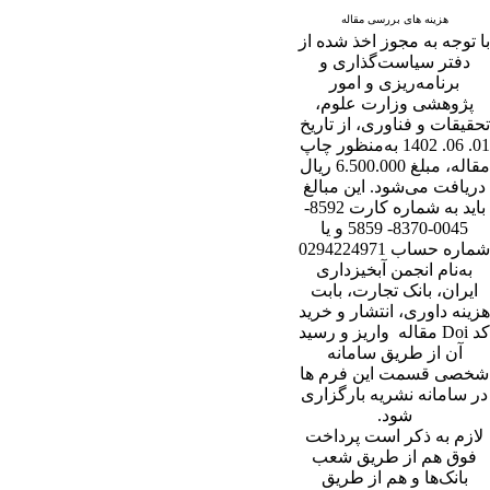
هزینه های بررسی مقاله
با توجه به مجوز اخذ شده از
دفتر سیاست‌گذاری و
برنامه‌ریزی و امور
پژوهشی وزارت علوم،
تحقیقات و فناوری، از تاریخ
01. 06. 1402 به‌منظور چاپ
مقاله، مبلغ 6.500.000 ریال
دریافت می‌شود. این مبالغ
باید به شماره کارت 8592-
0045-8370- 5859 و یا
شماره حساب 0294224971
به‌نام انجمن آبخیزداری
ایران، بانک تجارت، بابت
هزینه داوری، انتشار و خرید
کد Doi مقاله واریز و رسید
آن از طریق سامانه
شخصی قسمت این فرم ها
در سامانه نشریه بارگزاری
شود.
لازم به ذکر است پرداخت
فوق هم از طریق شعب
بانک‌‌ها و هم از طریق