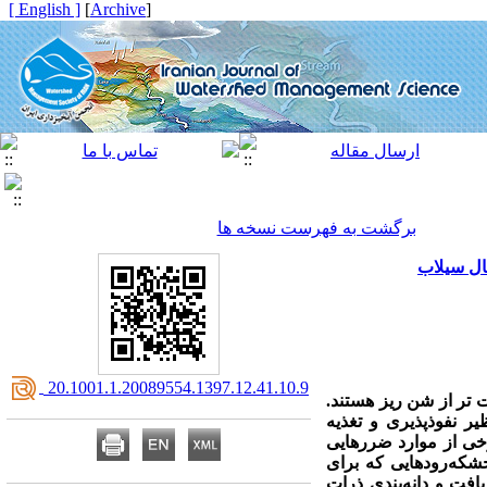
[ English ]
]
Archive
[
برگشت به فهرست نسخه ها
ال سیلاب
‎ 20.1001.1.20089554.1397.12.41.10.9
 ­تر از شن ریز هستند.
ر نفوذپذیری و تغذیه
رخی از موارد ضررهایی
شکه‌رودهایی که برای
افت و دانه‌بندی ذرات