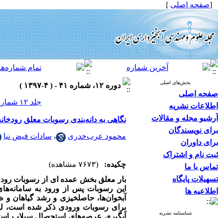
[
صفحه اصلی
]
بخش‌های اصلی
دوره ۱۲، شماره ۴۱ - ( ۴-۱۳۹۷ )
صفحه اصلی
جلد ۱۲ شماره ۴۱ صفحات ۸۴-۷۳
اطلاعات نشریه
آرشیو مجله و مقالات
نگاهی به دانه‌بندی رسوبات معلق رودخان
برای نویسندگان
محمود عرب‌خدری
،
سادات فیض نیا
برای داوران
ثبت نام و اشتراک
چکیده:
(۷۶۷۳ مشاهده)
تماس با ما
تسهیلات پایگاه
بار معلق بخش عمده ­ای از رسوبات رودخا
این رسوبات پس از ورود به سامانه‌های
اطلاعیه ها
آبخوان‌ها، حاصلخیزی و رشد گیاهان و ظ
برای رسوبات ورودی ذکر شده است، لیکن
شناسنامه نشریه
آبگیری عرصه‌های استحصال سیلاب استفاد