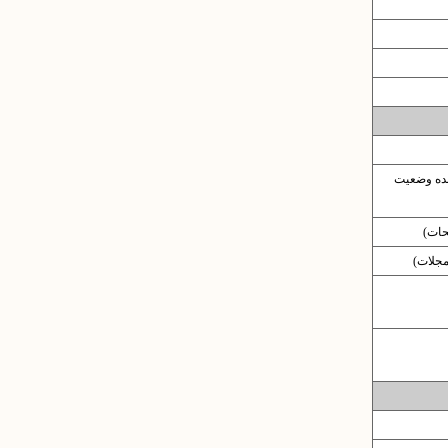
نده وضعیت
حات)
 مجلات)