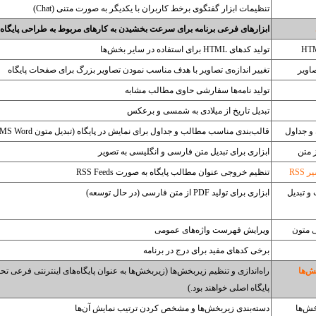
تنظیمات ابزار گفتگوی برخط کاربران با یکدیگر به صورت متنی (Chat)
ابزارهای فرعی برنامه برای سرعت بخشیدن به کارهای مربوط به طراحی پایگاه
تولید کدهای HTML برای استفاده در سایر بخش‌ها
صاویر
تغییر اندازه‌ی تصاویر با هدف مناسب نمودن تصاویر بزرگ برای صفحات پایگاه
تولید نامه‌ها سفارشی حاوی مطالب مشابه
تبدیل تاریخ از میلادی به شمسی و برعکس
 و جداول
قالب‌بندی مناسب مطالب و جداول برای نمایش در پایگاه (تبدیل متون MS Word و MS Excel)
 متن
ابزاری برای تبدیل متن فارسی و انگلیسی به تصویر
RSS
تنظیم خروجی عنوان مطالب پایگاه به صورت RSS Feeds
و تبدیل
ابزاری برای تولید PDF از متن فارسی (در حال توسعه)
ی متون
ویرایش فهرست واژه‌های عمومی
برخی کدهای مفید برای درج در برنامه
‌ها‌
راه‌اندازی و تنظیم زیربخش‌ها (زیربخش‌ها به عنوان پایگاه‌های اینترنتی فرعی 
پایگاه اصلی خواهند بود.)
خش‌ها
دسته‌بندی زیربخش‌ها و مشخص کردن ترتیب نمایش آن‌ها