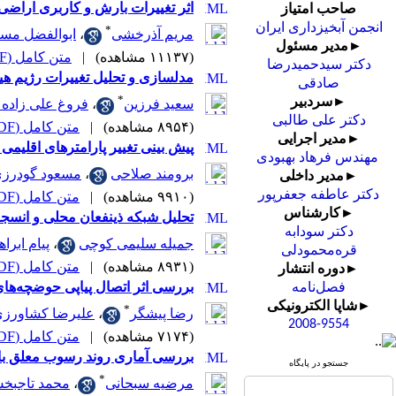
اثر تغییرات بارش و کاربری اراضی
صاحب امتیاز
انجمن آبخیزداری ایران
*
مریم آذرخشی
،
ابوالفضل مس
►مدیر مسئول
(۱۱۱۳۷ مشاهده)
|
متن کامل (PDF)
دکتر سیدحمیدرضا
مدلسازی و تحلیل تغییرات رژیم هی
صادقی
*
►سردبیر
سعید فرزین
،
فروغ علی زاده
دکتر علی طالبی
(۸۹۵۴ مشاهده)
|
متن کامل (PDF)
►مدیر اجرایی
پیش بینی تغییر پارامترهای اقلیمی حوضه
مهندس فرهاد بهبودی
برومند صلاحی
،
مسعود گودرز
►مدیر داخلی
دکتر عاطفه جعفرپور
(۹۹۱۰ مشاهده)
|
متن کامل (PDF)
►کارشناس
تحلیل شبکه ذینفعان محلی و انسج
دکتر سودابه
جمیله سلیمی کوچی
،
پیام ابرا
قره‌محمودلی
(۸۹۳۱ مشاهده)
|
متن کامل (PDF)
►دوره انتشار
بررسی اثر اتصال پیاپی حوضچه‌ها
فصل‌نامه
►شاپا الکترونیکی
*
رضا پیشگر
،
علیرضا کشاورز
2008-9554
(۷۱۷۴ مشاهده)
|
متن کامل (PDF)
بررسی آماری روند رسوب معلق با ا
جستجو در پایگاه
*
مرضیه سبحانی
،
محمد تاجبخ