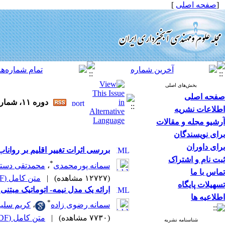
[
صفحه اصلی
]
بخش‌های اصلی
صفحه اصلی
دوره ۱۱، شماره ۳۷ - ( ۴-۱۳۹۶ )
اطلاعات نشریه
آرشیو مجله و مقالات
برای نویسندگان
برای داوران
بررسی اثرات تغییر اقلیم بر روانا
ثبت نام و اشتراک
*
سمانه پورمحمدی
،
محمدتقی دستو
تماس با ما
(۱۲۷۲۷ مشاهده)
|
متن کامل (PDF)
تسهیلات پایگاه
ارائه یک مدل نیمه- اتوماتیک مبتن
اطلاعیه ها
*
سمانه رضوی زاده
،
کریم سلیم
(۷۷۳۰ مشاهده)
|
متن کامل (PDF)
شناسنامه نشریه