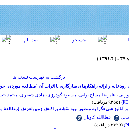
برگشت به فهرست نسخه ها
ب رودخانه و ارائه راهکارهای سازگاری با اثرات آن (مطالعه موردی: حو
رانی
،
علیرضا مساح بوانی
،
مسعود گودرزی
،
هادی جعفری
،
محمد حسن
(۹۳۵۵ دریافت)
ی بر آنالیز شیءگرا به منظور تهیه نقشه پراکنش زمین‌لغزش (مطالعۀ مو
انی
،
عطاالله کاویان
(۲۴۲۵ دریافت)