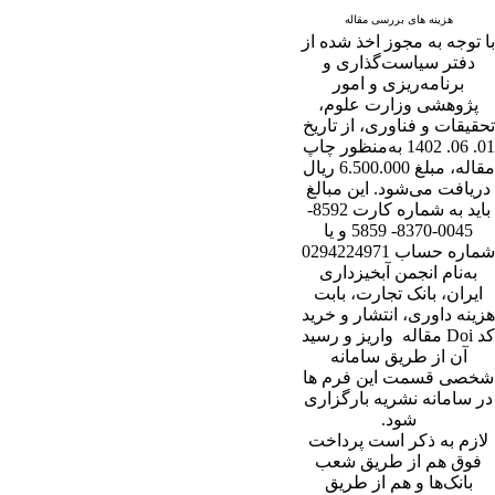
هزینه های بررسی مقاله
با توجه به مجوز اخذ شده از
دفتر سیاست‌گذاری و
برنامه‌ریزی و امور
پژوهشی وزارت علوم،
تحقیقات و فناوری، از تاریخ
01. 06. 1402 به‌منظور چاپ
مقاله، مبلغ 6.500.000 ریال
دریافت می‌شود. این مبالغ
باید به شماره کارت 8592-
0045-8370- 5859 و یا
شماره حساب 0294224971
به‌نام انجمن آبخیزداری
ایران، بانک تجارت، بابت
هزینه داوری، انتشار و خرید
کد Doi مقاله واریز و رسید
آن از طریق سامانه
شخصی قسمت این فرم ها
در سامانه نشریه بارگزاری
شود.
لازم به ذکر است پرداخت
فوق هم از طریق شعب
بانک‌‌ها و هم از طریق