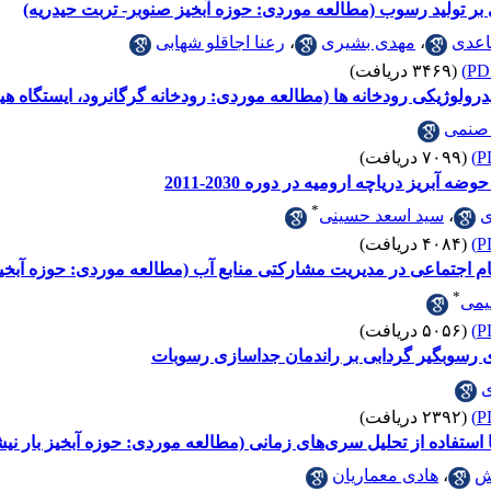
 بر تولید رسوب (مطالعه موردی: حوزه آبخیز صنوبر- تربت حیدریه)
اعدی
،
مهدی بشیری
،
رعنا اجاقلو شهابی
(۳۴۶۹ دریافت)
درولوژیکی رودخانه ها (مطالعه موردی: رودخانه گرگانرود، ایستگاه هی
 صنمی
(۷۰۹۹ دریافت)
 آبریز دریاچه ارومیه در دوره 2030-2011
*
ی
،
سید اسعد حسینی
(۴۰۸۴ دریافت)
ام اجتماعی در مدیریت مشارکتی منابع آب (مطالعه موردی: حوزه آبخ
*
هیمی
(۵۰۵۶ دریافت)
ی رسوبگیر گردابی بر راندمان جداسازی رسوبات
ی
(۲۳۹۲ دریافت)
ستفاده از تحلیل سری‌های زمانی (مطالعه موردی: حوزه آبخیز بار نیش
ش
،
هادی معماریان