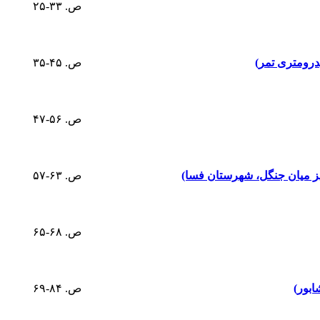
ص. ۳۳-۲۵
درومتری تمر)
ص. ۴۵-۳۵
ص. ۵۶-۴۷
یز میان جنگل، شهرستان فسا)
ص. ۶۳-۵۷
ص. ۶۸-۶۵
ابور)
ص. ۸۴-۶۹