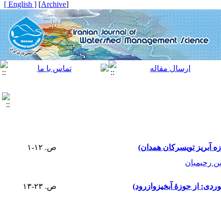
[ English ]
]
Archive
[
زه آبریز تویسرکان همدان)
ص. ۱۲-۱
 رحیمیان
ردی: از حوزۀ آبخیزوازرود)
ص. ۲۳-۱۳