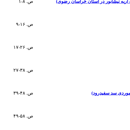
ص. ۸-۱
ص. ۱۶-۹
ص. ۲۶-۱۷
ص. ۳۸-۲۷
موردی سد سفید‌رود)
ص. ۴۸-۳۹
ص. ۵۸-۴۹