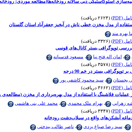
 (PDF)
(۲۶۲۴ دریافت)
ستفاده از مدل مخزن خطی ناش در آبخیز جعفرآباد استان گلستان
 بهره مند
 (PDF)
(۳۳۲۶ دریافت)
بررسی توپوگرافی بستر کانال‌های قوسی
،
امان اله فتح نیا
،
مسعود قدسیانه
 (PDF)
(۳۵۷۸ دریافت)
توپوگرافی بستر در خم 90 درجه
 بجستان
،
سید محمود کاشفی پور
 (PDF)
(۳۶۶۲ دریافت)
عملیات فلاشینگ با استفاده از مدل بهره‌برداری از مخزن (مطالعه‌ی 
ه زهرایی
،
بهرام ملک محمدی
،
محمد علی بنی هاشمی
 (PDF)
(۳۳۴۷ دریافت)
اغه آبشکن‌های واقع در سیلاب‌دشت رودخانه
،
سید رضا صباغ یزدی
،
ناصر طالب بیدختی