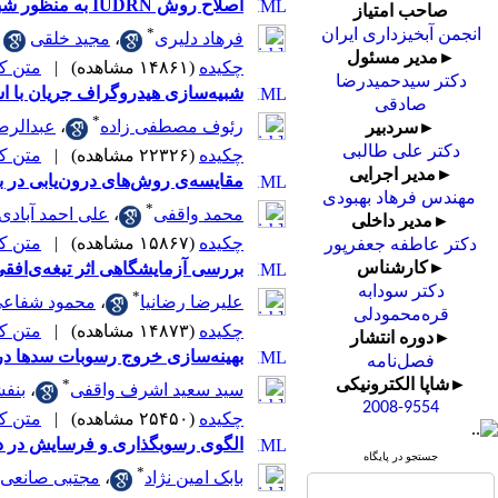
اصلاح روش IUDRN به منظور شبیه‌سازی استوکاستیکی دبی سالانه رودخانه‌ها(مطالعه موردی: رودخانه اریه نیشابور در استان خراسان رضوی)
صاحب امتیاز
*
انجمن آبخیزداری ایران
فرهاد دلیری
،
مجید خلقی
►مدیر مسئول
چکیده
(۱۴۸۶۱ مشاهده)
|
متن کامل
دکتر سیدحمیدرضا
شبیه‌سازی هیدروگراف جریان با ا
صادقی
*
رئوف مصطفی زاده
،
عبدالرضا
►سردبیر
دکتر علی طالبی
چکیده
(۲۲۳۲۶ مشاهده)
|
متن کامل
►مدیر اجرایی
مقایسه‌ی روش‌های درون‌یابی در 
مهندس فرهاد بهبودی
*
محمد واقفی
،
علی احمد آبادی
►مدیر داخلی
چکیده
(۱۵۸۶۷ مشاهده)
|
متن کامل
دکتر عاطفه جعفرپور
بررسی آزمایشگاهی اثر تیغه‌ی‌افقی بر 
►کارشناس
دکتر سودابه
*
علیرضا رضانیا
،
محمود شفاعی
قره‌محمودلی
چکیده
(۱۴۸۷۳ مشاهده)
|
متن کامل
►دوره انتشار
بهینه‌سازی خروج رسوبات سدها در 
فصل‌نامه
*
►شاپا الکترونیکی
سید سعید اشرف واقفی
،
بنفش
2008-9554
چکیده
(۲۵۴۵۰ مشاهده)
|
متن کامل
الگوی رسوبگذاری و فرسایش در دم
جستجو در پایگاه
*
بابک امین نژاد
،
مجتبی صانعی