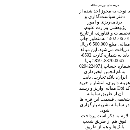
هزینه های بررسی مقاله
با توجه به مجوز اخذ شده از
دفتر سیاست‌گذاری و
برنامه‌ریزی و امور
پژوهشی وزارت علوم،
تحقیقات و فناوری، از تاریخ
01. 06. 1402 به‌منظور چاپ
مقاله، مبلغ 6.500.000 ریال
دریافت می‌شود. این مبالغ
باید به شماره کارت 8592-
0045-8370- 5859 و یا
شماره حساب 0294224971
به‌نام انجمن آبخیزداری
ایران، بانک تجارت، بابت
هزینه داوری، انتشار و خرید
کد Doi مقاله واریز و رسید
آن از طریق سامانه
شخصی قسمت این فرم ها
در سامانه نشریه بارگزاری
شود.
لازم به ذکر است پرداخت
فوق هم از طریق شعب
بانک‌‌ها و هم از طریق