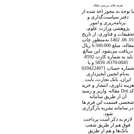
هزینه های بررسی مقاله
با توجه به مجوز اخذ شده از
دفتر سیاست‌گذاری و
برنامه‌ریزی و امور
پژوهشی وزارت علوم،
تحقیقات و فناوری، از تاریخ
01. 06. 1402 به‌منظور چاپ
مقاله، مبلغ 6.500.000 ریال
دریافت می‌شود. این مبالغ
باید به شماره کارت 8592-
0045-8370- 5859 و یا
شماره حساب 0294224971
به‌نام انجمن آبخیزداری
ایران، بانک تجارت، بابت
هزینه داوری، انتشار و خرید
کد Doi مقاله واریز و رسید
آن از طریق سامانه
شخصی قسمت این فرم ها
در سامانه نشریه بارگزاری
شود.
لازم به ذکر است پرداخت
فوق هم از طریق شعب
بانک‌‌ها و هم از طریق