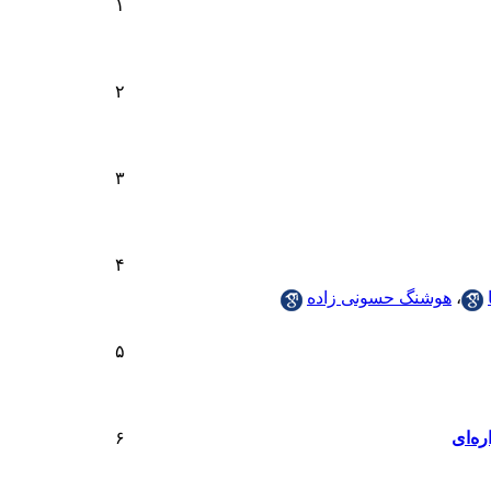
۱
۲
۳
۴
،
هوشنگ حسونی زاده
۵
ره‌ای
۶