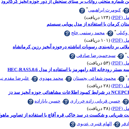
 شماره منحنی رواناب بر مبنای سنجش از دور حوزه آبخیز گرگان‎رود
*
،
کیومرث ابراهیمی
(PDF)
(۱۲۴ دریافت)
تان کرمان با استفاده از مدل پویایی سیستم
*
 وکیلی
،
محمد رستمی خلج
(PDF)
(۱۰۱ دریافت)
اتی بر دانه‌بندی رسوبات انباشته درحوزه آبخیز رزین کرمانشاه
*
،
سیدحمیدرضا صادقی
(PDF)
(۵۳ دریافت)
 رودخانه الله رامهرمز با استفاده از مدل HEC-RAS5.0.6
*
،
محمود شفاعی بجستان
،
محمد مهدوی
،
علیرضا مقدم نیا
(PDF)
(۲۸ دریافت)
،
حسین قربانی زاده خررازی
،
حسین بابازاده
(PDF)
(۳۸ دریافت)
ت شریانی و شکست در سد خاکی قره آقاچ با استفاده از تصاویر ماهوا
دفر
،
الهام قنبری عدیوی