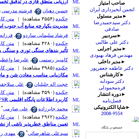
ارزیابی منطق فازی در تدقیق تخمین
صاحب امتیاز
انجمن آبخیزداری ایران
حسین دهبان
،
فرشته مدرسی
►مدیر مسئول
چکیده
(۳۵۵۴ مشاهده)
|
متن کامل 
دکتر سیدحمیدرضا
مدیریت یکپارچه منابع آب جنوب اس
صادقی
فرشاد سلیمانی ساردو
،
فرزانه
►سردبیر
دکتر علی طالبی
چکیده
(۴۲۸۰ مشاهده)
|
متن کامل 
►مدیر اجرایی
تأثیر بندهای سنگی توری و سنگی مل
مهندس فرهاد بهبودی
کامبیز رستمی
،
علیرضا واعظی
►مدیر داخلی
چکیده
(۳۹۸۵ مشاهده)
|
متن کامل 
دکتر عاطفه جعفرپور
مکان‌یابی مناسب معادن شن و ماسه بستر
►کارشناس
دکتر سودابه
حجت اله جلیلیان
،
علی سلاجقه
قره‌محمودلی
چکیده
(۳۵۹۰ مشاهده)
|
متن کامل 
►دوره انتشار
کاربرد اطلاعات پایگاه اقلیمی NCEPCFSR در شرایط کمبود اطلاعات مشاهداتی حوزه آبخیز سد دز
فصل‌نامه
*
►شاپا الکترونیکی
محمد جابرزاده
،
علی صارمی
2008-9554
چکیده
(۲۹۶۲ مشاهده)
|
متن کامل 
تعیین مناطق خطر‌پذیر ناشی از نش
جستجو در پایگاه
*
سیدعلی شاهرضائی
،
مهدی را